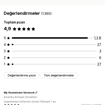
Değerlendirmeler
(1.360)
Toplam puan
4,9
5
1,3 B
4
27
3
3
2
6
1
27
Değerlendirme yazın
Tüm değerlendirmeler
My Hometown Vermont
Amerika Birleşik Devletleri
Uygulamayı kullanma süresi:Yaklaşık 1 ay