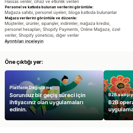
Hassas veriler, cihaz ve etkinlik verileri
Personel ve katkıda bulunan verilerini görüntüle:
Mağaza sahibi, personel üyeleri, bloga katkıda bulunanlar
Mağaza verilerini görüntüle ve düzenle:
Müşteriler, ürünler, siparişler, indirimler, mağaza kredisi,
personel hesapları, Shopify Payments, Online Mağaza, özel
veriler, Shopify yöneticisi, diğer veriler
Ayrıntıları inceleyin
Öne çıktığı yer:
Platform Değiştirme
Sorunsuz bir geçiş süreci için
B2B satışı 
ihtiyacınız olan uygulamaları
B2B opera
edinin.
uygulamal