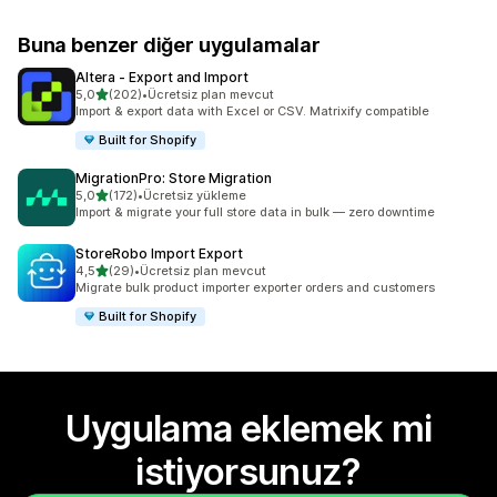
Buna benzer diğer uygulamalar
Altera ‑ Export and Import
5 yıldız üzerinden
5,0
(202)
•
Ücretsiz plan mevcut
toplam 202 değerlendirme
Import & export data with Excel or CSV. Matrixify compatible
Built for Shopify
MigrationPro: Store Migration
5 yıldız üzerinden
5,0
(172)
•
Ücretsiz yükleme
toplam 172 değerlendirme
Import & migrate your full store data in bulk — zero downtime
StoreRobo Import Export
5 yıldız üzerinden
4,5
(29)
•
Ücretsiz plan mevcut
toplam 29 değerlendirme
Migrate bulk product importer exporter orders and customers
Built for Shopify
Uygulama eklemek mi
istiyorsunuz?