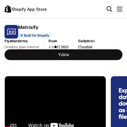
Shopify App Store
Matrixify
Built for Shopify
Fiyatlandırma
Puan
Geliştirici
Ücretsiz plan mevcut
4,9
(1.360)
ITissible
Yükle