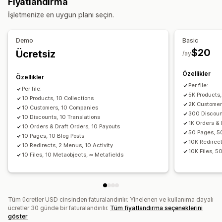
Fiyatlandırma
Sipariş senkronizasyonu
Fiyat senkronizasyonu
Eylemler
İşletmenize en uygun planı seçin.
Ürün senkronizasyonu
Zamanlanmış senkronizasyon
Toplu silme
SEO güncellemeleri
CSV içe ve dışa aktarma
Veri geçişi
Veri geçişi
Veri senkronizasyonu
Yedekleme
Demo
Basic
Toplu dışa aktarma
Toplu içe aktarma
Arama ve filtreleme
Zamanlanmış görevler
$20
Ücretsiz
/ay
Zamanlanmış dışa aktarma
Zamanlanmış içe aktarma
Toplu düzenleme
FTP/SFTP
Şifreleme
Büyük dosya desteği
CSV
Özellikler
Özellikler
Toplu güncellemeler
Koleksiyonlar
Müşteriler
İndirimler
Per file:
Per file:
5K Products,
Envanter
10 Products, 10 Collections
Meta alanlar
Siparişler
Ürünler
2K Customer
10 Customers, 10 Companies
Platform değiştirme
300 Discount
10 Discounts, 10 Translations
1K Orders & 
10 Orders & Draft Orders, 10 Payouts
50 Pages, 5
10 Pages, 10 Blog Posts
10K Redirect
10 Redirects, 2 Menus, 10 Activity
10K Files, 5
10 Files, 10 Metaobjects, ∞ Metafields
Tüm ücretler USD cinsinden faturalandırılır. Yinelenen ve kullanıma dayalı
ücretler 30 günde bir faturalandırılır.
Tüm fiyatlandırma seçeneklerini
göster