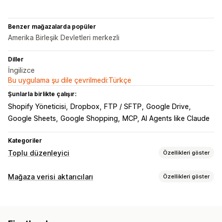
Benzer mağazalarda popüler
Amerika Birleşik Devletleri merkezli
Diller
İngilizce
Bu uygulama şu dile çevrilmedi:Türkçe
Şunlarla birlikte çalışır:
Shopify Yöneticisi
Dropbox
FTP / SFTP
Google Drive
Google Sheets
Google Shopping
MCP, AI Agents like Claude
Kategoriler
Toplu düzenleyici
Özellikleri göster
Düzenlenebilir kaynaklar
Mağaza verisi aktarıcıları
Özellikleri göster
Ürünler
Varyasyonlar
Siparişler
İndirimler
Görseller
Veri senkronizasyonu
Fiyatlar
SKU ve barkodlar
Etiketler
Açıklamalar
Envanter
Otomatik güncelleme
Envanter senkronizasyonu
Meta alanlar
Koleksiyonlar