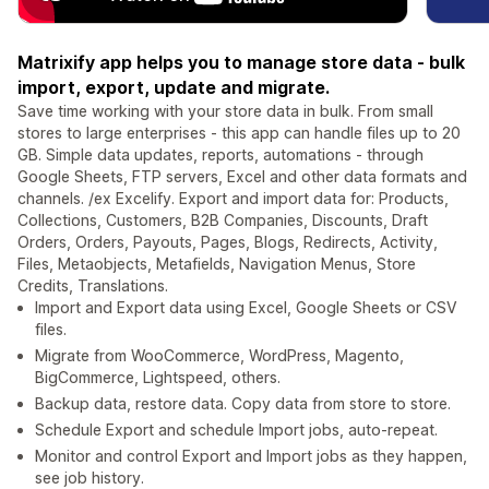
Matrixify app helps you to manage store data - bulk
import, export, update and migrate.
Save time working with your store data in bulk. From small
stores to large enterprises - this app can handle files up to 20
GB. Simple data updates, reports, automations - through
Google Sheets, FTP servers, Excel and other data formats and
channels. /ex Excelify. Export and import data for: Products,
Collections, Customers, B2B Companies, Discounts, Draft
Orders, Orders, Payouts, Pages, Blogs, Redirects, Activity,
Files, Metaobjects, Metafields, Navigation Menus, Store
Credits, Translations.
Import and Export data using Excel, Google Sheets or CSV
files.
Migrate from WooCommerce, WordPress, Magento,
BigCommerce, Lightspeed, others.
Backup data, restore data. Copy data from store to store.
Schedule Export and schedule Import jobs, auto-repeat.
Monitor and control Export and Import jobs as they happen,
see job history.