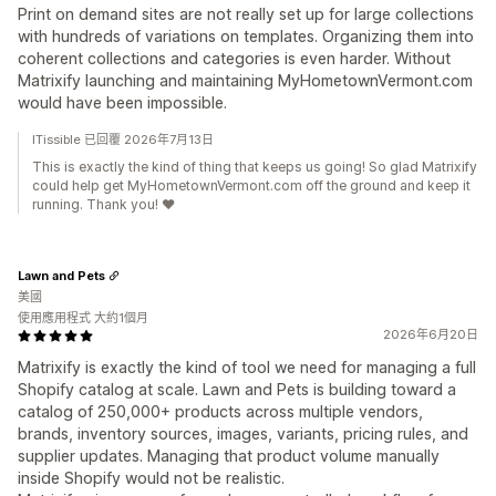
Print on demand sites are not really set up for large collections
with hundreds of variations on templates. Organizing them into
coherent collections and categories is even harder. Without
Matrixify launching and maintaining MyHometownVermont.com
would have been impossible.
ITissible 已回覆 2026年7月13日
This is exactly the kind of thing that keeps us going! So glad Matrixify
could help get MyHometownVermont.com off the ground and keep it
running. Thank you! ❤️
Lawn and Pets
美國
使用應用程式 大約1個月
2026年6月20日
Matrixify is exactly the kind of tool we need for managing a full
Shopify catalog at scale. Lawn and Pets is building toward a
catalog of 250,000+ products across multiple vendors,
brands, inventory sources, images, variants, pricing rules, and
supplier updates. Managing that product volume manually
inside Shopify would not be realistic.