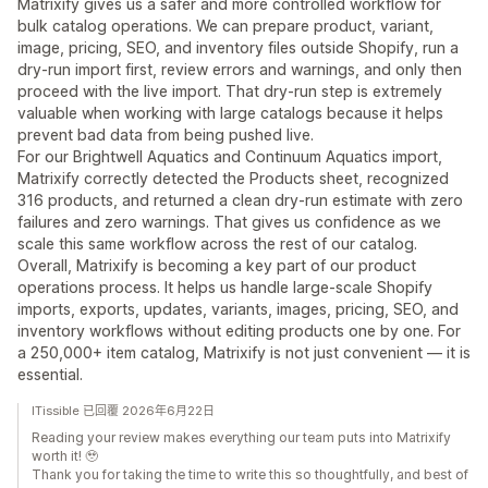
Matrixify gives us a safer and more controlled workflow for
bulk catalog operations. We can prepare product, variant,
image, pricing, SEO, and inventory files outside Shopify, run a
dry-run import first, review errors and warnings, and only then
proceed with the live import. That dry-run step is extremely
valuable when working with large catalogs because it helps
prevent bad data from being pushed live.
For our Brightwell Aquatics and Continuum Aquatics import,
Matrixify correctly detected the Products sheet, recognized
316 products, and returned a clean dry-run estimate with zero
failures and zero warnings. That gives us confidence as we
scale this same workflow across the rest of our catalog.
Overall, Matrixify is becoming a key part of our product
operations process. It helps us handle large-scale Shopify
imports, exports, updates, variants, images, pricing, SEO, and
inventory workflows without editing products one by one. For
a 250,000+ item catalog, Matrixify is not just convenient — it is
essential.
ITissible 已回覆 2026年6月22日
Reading your review makes everything our team puts into Matrixify
worth it! 🥹
Thank you for taking the time to write this so thoughtfully, and best of