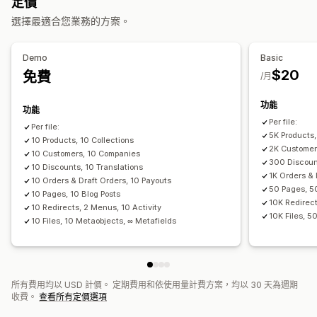
定價
排程同步處理
大量刪除
更新 SEO
CSV 匯入和匯出
資料移轉
資料同步處理
選擇最適合您業務的方案。
資料移轉
備份
搜尋和篩選
排程工作
大量編輯
大量匯出
大量匯入
排程匯出
排程匯入
FTP/SFTP
加密
Demo
Basic
大型檔案支援
CSV
大量更新
商品系列
顧客
折扣
庫存
$20
免費
/月
中繼欄位
訂單
商品
轉移平台
功能
功能
Per file:
Per file:
5K Products,
10 Products, 10 Collections
2K Customer
10 Customers, 10 Companies
300 Discount
10 Discounts, 10 Translations
1K Orders & 
10 Orders & Draft Orders, 10 Payouts
50 Pages, 5
10 Pages, 10 Blog Posts
10K Redirect
10 Redirects, 2 Menus, 10 Activity
10K Files, 5
10 Files, 10 Metaobjects, ∞ Metafields
所有費用均以 USD 計價。 定期費用和依使用量計費方案，均以 30 天為週期
收費。
查看所有定價選項