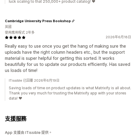
luck scaling to that 250,000+ product catalog! ❤️
Cambridge University Press Bookshop
英國
使用應用程式 2年多
2026年6月18日
Really easy to use once you get the hang of making sure the
uploads have the right column headers etc., but the support
material is super helpful for getting this sorted. It works
beautifully for us to update our products efficiently. Has saved
us loads of time!
ITissible 已回覆 2026年6月19日
Saving loads of time on product updates is what Matrixify is all about.
Thank you very much for trusting the Matrixify app with your stores
data! ❤️
支援服務
App 支援由 ITissible 提供。