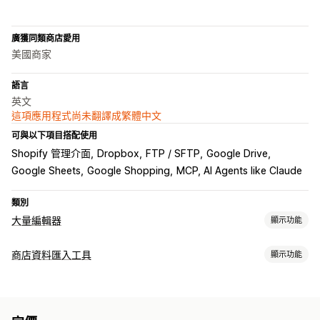
廣獲同類商店愛用
美國商家
語言
英文
這項應用程式尚未翻譯成繁體中文
可與以下項目搭配使用
Shopify 管理介面
Dropbox
FTP / SFTP
Google Drive
Google Sheets
Google Shopping
MCP, AI Agents like Claude
類別
大量編輯器
顯示功能
可編輯資源
商店資料匯入工具
顯示功能
商品
子類
訂單
折扣
圖片
價格
存貨單位 (SKU) 與條碼
標籤
資料同步處理
說明
庫存
中繼欄位
商品系列
自動更新
庫存同步
同步訂單
價格同步處理
產品同步處理
操作