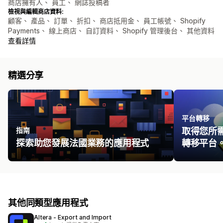
商店擁有人、 員工、 網誌投稿者
檢視與編輯商店資料:
顧客、 產品、 訂單、 折扣、 商店抵用金、 員工帳號、 Shopify
Payments、 線上商店、 自訂資料、 Shopify 管理後台、 其他資料
查看詳情
精選分享
平台轉移
指南
取得您所
探索助您發展法國業務的應用程式
轉移平台
其他同類型應用程式
Altera ‑ Export and Import