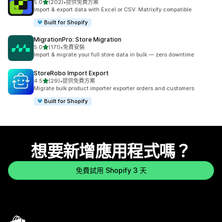
滿分 5 顆星
5.0
(202)
•
提供免費方案
共有 202 則評價
Import & export data with Excel or CSV. Matrixify compatible
Built for Shopify
MigrationPro: Store Migration
滿分 5 顆星
5.0
(171)
•
免費安裝
共有 171 則評價
Import & migrate your full store data in bulk — zero downtime
StoreRobo Import Export
滿分 5 顆星
4.5
(29)
•
提供免費方案
共有 29 則評價
Migrate bulk product importer exporter orders and customers
Built for Shopify
想要新增應用程式嗎？
免費試用 Shopify 3 天