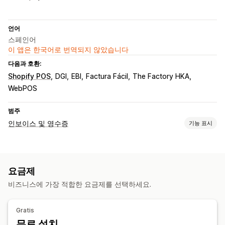
언어
스페인어
이 앱은 한국어로 번역되지 않았습니다
다음과 호환:
Shopify POS
DGI
EBI
Factura Fácil
The Factory HKA
WebPOS
범주
인보이스 및 영수증
기능 표시
문서 유형
인보이스
크레딧 노트
환불
반품
요금제
맞춤 설정
비즈니스에 가장 적합한 요금제를 선택하세요.
세금 계산
파일 관리
Gratis
무료 설치
PDF 생성