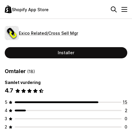
Shopify App Store
Exico Related/Cross Sell Mgr
Installer
Omtaler
(18)
Samlet vurdering
4.7
5
15
4
2
3
0
2
0