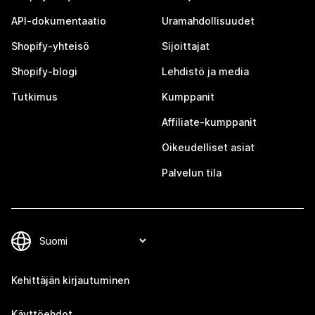
API-dokumentaatio
Uramahdollisuudet
Shopify-yhteisö
Sijoittajat
Shopify-blogi
Lehdistö ja media
Tutkimus
Kumppanit
Affiliate-kumppanit
Oikeudelliset asiat
Palvelun tila
Kehittäjän kirjautuminen
Käyttöehdot