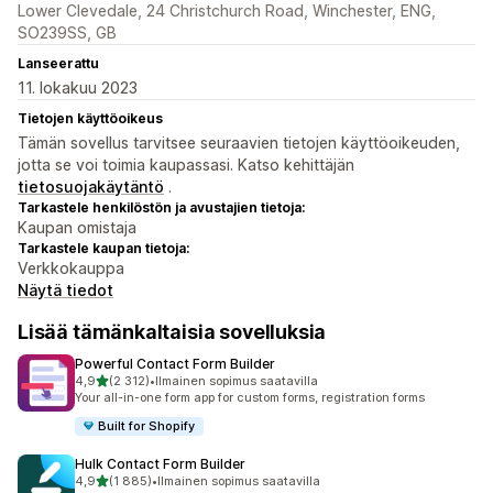
Lower Clevedale, 24 Christchurch Road, Winchester, ENG,
SO239SS, GB
Lanseerattu
11. lokakuu 2023
Tietojen käyttöoikeus
Tämän sovellus tarvitsee seuraavien tietojen käyttöoikeuden,
jotta se voi toimia kaupassasi. Katso kehittäjän
tietosuojakäytäntö
.
Tarkastele henkilöstön ja avustajien tietoja:
Kaupan omistaja
Tarkastele kaupan tietoja:
Verkkokauppa
Näytä tiedot
Lisää tämänkaltaisia sovelluksia
Powerful Contact Form Builder
/ 5 tähteä
4,9
(2 312)
•
Ilmainen sopimus saatavilla
2312 arvostelua yhteensä
Your all-in-one form app for custom forms, registration forms
Built for Shopify
Hulk Contact Form Builder
/ 5 tähteä
4,9
(1 885)
•
Ilmainen sopimus saatavilla
1885 arvostelua yhteensä