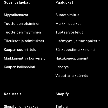
Sovellusluokat
Pääluokat
Myyntikanavat
Suoratoimitus
Tuotteiden etsiminen
Markkinapaikat
Tuotteiden myyminen
Tuotearvostelut
Tilaukset ja toimitukset
Lisämyynti ja tuotepaketit
Kaupan suunnittelu
Sähköpostimarkkinointi
Markkinointi ja konversio
Hakukoneoptimointi
Kaupan hallinnointi
Lähetys
Valuutta ja käännös
Resurssit
Shopify
Shopifyn ohjekeskus
Tietoja