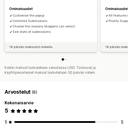
Ominaisuudet
Ominaisuude
Customise the popup
All features
Unlimited Submissions
Priority Supp
Choose the reasons shoppers can select
See stats of submissions
14 päivän maksuton kokeilu
14 päivän mak
Kaikki maksut laskutetaan valuutassa USD. Toistuvat ja
käyttöperusteiset maksut laskutetaan 30 päivän välein.
Arvostelut
(6)
Kokonaisarvio
5
5
5