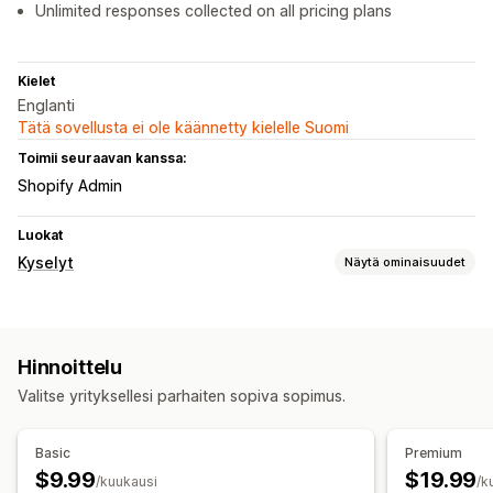
Unlimited responses collected on all pricing plans
Kielet
Englanti
Tätä sovellusta ei ole käännetty kielelle Suomi
Toimii seuraavan kanssa:
Shopify Admin
Luokat
Kyselyt
Näytä ominaisuudet
Lomakkeen mukauttaminen
Ponnahdusilmoitukset
Hinnoittelu
Kyselytyypit
Valitse yrityksellesi parhaiten sopiva sopimus.
Asiakastyytyväisyys
Tuotepalaute
Basic
Premium
$9.99
$19.99
/kuukausi
/k