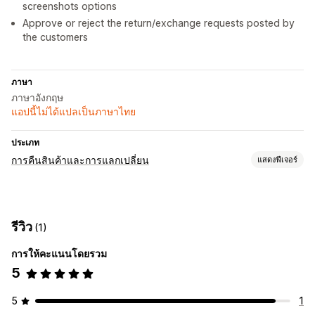
screenshots options
Approve or reject the return/exchange requests posted by
the customers
ภาษา
ภาษาอังกฤษ
แอปนี้ไม่ได้แปลเป็นภาษาไทย
ประเภท
การคืนสินค้าและการแลกเปลี่ยน
แสดงฟีเจอร์
ตัวเลือกการคืนสินค้า
การแลกเปลี่ยน
การเปลี่ยน
รีวิว
(1)
การจัดการคืนสินค้า
การให้คะแนนโดยรวม
การอนุมัติอัตโนมัติ
เหตุผลในการคืนสินค้า
การแจ้งเตือนทางอีเมล
5
5
1