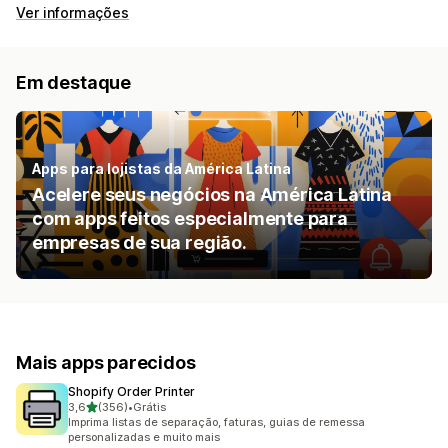
Ver informações
Em destaque
Apps para lojistas da América Latina
Acelere seus negócios na América Latina
com apps feitos especialmente para
empresas de sua região.
Mais apps parecidos
Shopify Order Printer
de 5 estrelas
3,6
(356)
•
Grátis
356 avaliações ao todo
Imprima listas de separação, faturas, guias de remessa
personalizadas e muito mais