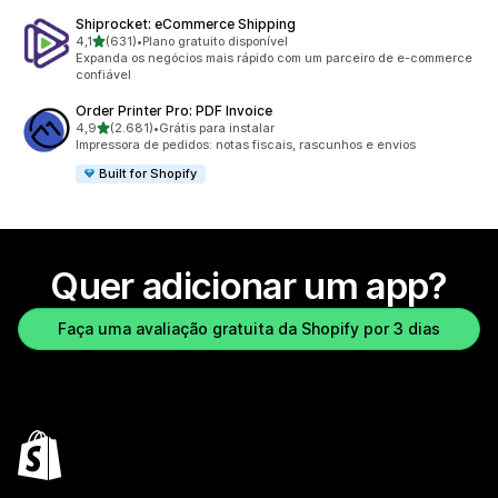
Shiprocket: eCommerce Shipping
de 5 estrelas
4,1
(631)
•
Plano gratuito disponível
631 avaliações ao todo
Expanda os negócios mais rápido com um parceiro de e-commerce
confiável
Order Printer Pro: PDF Invoice
de 5 estrelas
4,9
(2.681)
•
Grátis para instalar
2681 avaliações ao todo
Impressora de pedidos: notas fiscais, rascunhos e envios
Built for Shopify
Quer adicionar um app?
Faça uma avaliação gratuita da Shopify por 3 dias