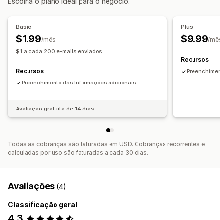
Escolha o plano ideal para o negócio.
Basic
Plus
$1.99
$9.99
/mês
/mê
$1 a cada 200 e-mails enviados
Recursos
Recursos
Preenchimen
Preenchimento das Informações adicionais
Avaliação gratuita de 14 dias
Todas as cobranças são faturadas em USD. Cobranças recorrentes e
calculadas por uso são faturadas a cada 30 dias.
Avaliações
(4)
Classificação geral
4,3