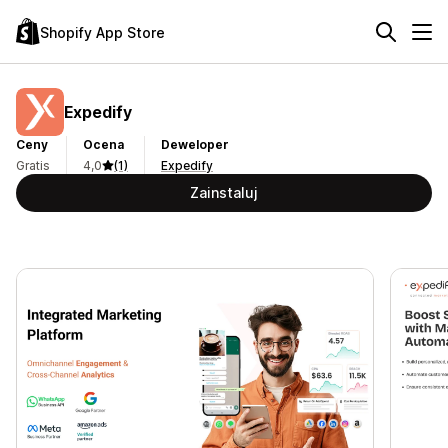
Shopify App Store
Expedify
Ceny
Ocena
Deweloper
Gratis
4,0
(1)
Expedify
Zainstaluj