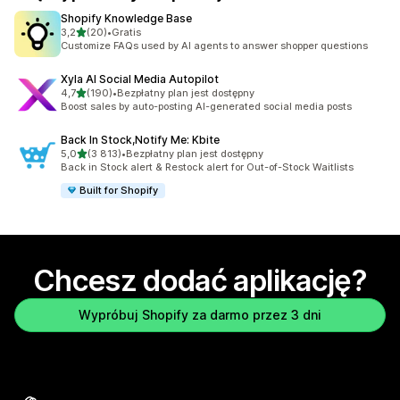
Shopify Knowledge Base
na 5 gwiazdek
3,2
(20)
•
Gratis
Łączna liczba recenzji: 20
Customize FAQs used by AI agents to answer shopper questions
Xyla AI Social Media Autopilot
na 5 gwiazdek
4,7
(190)
•
Bezpłatny plan jest dostępny
Łączna liczba recenzji: 190
Boost sales by auto-posting AI-generated social media posts
Back In Stock,Notify Me: Kbite
na 5 gwiazdek
5,0
(3 813)
•
Bezpłatny plan jest dostępny
Łączna liczba recenzji: 3813
Back in Stock alert & Restock alert for Out-of-Stock Waitlists
Built for Shopify
Chcesz dodać aplikację?
Wypróbuj Shopify za darmo przez 3 dni