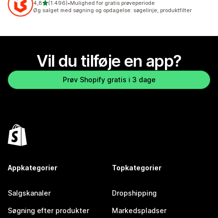
ud af 5 stjerner
4,8
(1.496)
•
Mulighed for gratis prøveperiode
1496 anmeldelser i alt
Øg salget med søgning og opdagelse: søgelinje, produktfilter
Vil du tilføje en app?
Prøv Shopify gratis i 3 dage
Appkategorier
Topkategorier
Salgskanaler
Dropshipping
Søgning efter produkter
Markedspladser