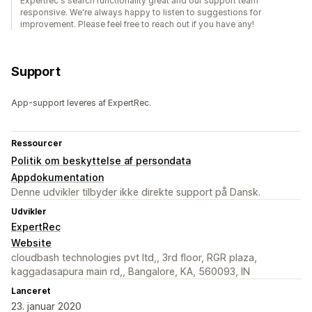
Expertrec's search functionality great and our support team
responsive. We're always happy to listen to suggestions for
improvement. Please feel free to reach out if you have any!
Support
App-support leveres af ExpertRec.
Ressourcer
Politik om beskyttelse af persondata
Appdokumentation
Denne udvikler tilbyder ikke direkte support på Dansk.
Udvikler
ExpertRec
Website
cloudbash technologies pvt ltd,, 3rd floor, RGR plaza,
kaggadasapura main rd,, Bangalore, KA, 560093, IN
Lanceret
23. januar 2020