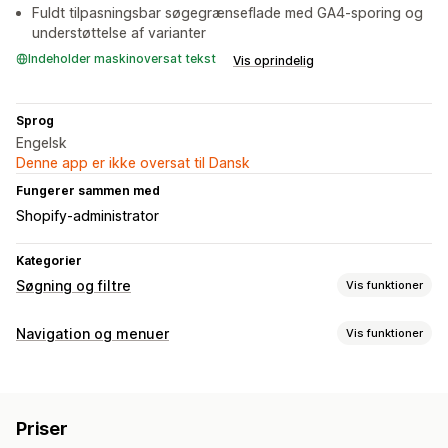
Fuldt tilpasningsbar søgegrænseflade med GA4-sporing og
understøttelse af varianter
Indeholder maskinoversat tekst
Vis oprindelig
Sprog
Engelsk
Denne app er ikke oversat til Dansk
Fungerer sammen med
Shopify-administrator
Kategorier
Søgning og filtre
Vis funktioner
Søgefunktioner
Navigation og menuer
Vis funktioner
Autofuldførelse
Billedsøgning
Strakssøgning
AI-søgning
Menustil
Tolerance over for skrivefejl
Synonymgrupper
Megamenu
Træ
Stemmesøgning
Stopord
Søgeforslag
Priser
Produktanbefalinger
Produktboosts
Multi-filter
Browsing