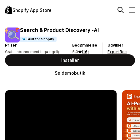
Shopify App Store
Search & Product Discovery ‑AI
Built for Shopify
Priser
Bedømmelse
Udvikler
Gratis abonnement tilgængeligt
5,0
(16)
ExpertRec
Installér
Se demobutik