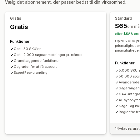
Vælg det abonnement, der passer bedst til din virksomhed.
Personlig søgning
Tilpasset rangering
Søgelinje
Brødkrummer
Uendelig rulning
Ekskluder resultater
Tilpasning
Gratis
Standard
Visningstilpasning
$65
Gratis
Træk og slip-editor
Tilpasset CSS
JavaScript
Flere sprog
om må
Dynamisk på mobil
Tilpasset CSS
Tilpasset stil
eller $588 om 
Dynamisk på mobil
SEO
Analyser
Filtervisning
Tilpassede filtre
Side med søgeresultater
Op til 5.000 pr
Funktioner
prismuligheder"
Sortering
Op til 50 SKU'er
prismuligheder
Op til 2.000 søgeanmodninger pr. måned
Analyser
Grundlæggende funktioner
Funktioner
Opgrader for at få support
Indblik med kunstig intelligens
Konverteringssporing
5.000 SKU'
ExpertRec-branding
Brug af filtre
Analyser i realtid
Adfærdsindblik
50.000 søg
Avancerede f
Søgeforespørgsler
Søgeranger
GA4-integra
AI-synonyme
Søge- og ko
Regler for f
14-dages grat