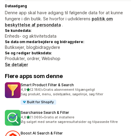
Dataadgang
Denne app skal have adgang til følgende data for at kunne
fungere i din butik. Se hvorfor i udviklerens
politik om
beskyttelse af persondata
.
Se kundedata:
Enheds- og aktivitetsdata
Se data om medarbejdere og bidragydere:
Butiksejer, blogbidragydere
Se og rediger butiksdata:
Produkter, ordrer, Webshop
Se detaljer
Flere apps som denne
Smart Product Filter & Search
ud af 5 stjerner
4,9
(2.186)
•
Gratis abonnement tilgængeligt
2186 anmeldelser i alt
Søg produkt, menu, sidebjælke, søgelinje, søg filter
Built for Shopify
Searchanise Search & Filter
ud af 5 stjerner
4,8
(1.069)
•
Gratis at installere
1069 anmeldelser i alt
Øg salget med smarte søgeresultatsider og tilpassede filtre
Boost AI Search & Filter