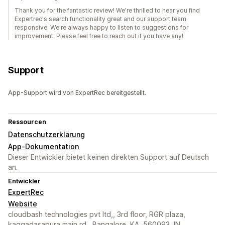
Thank you for the fantastic review! We're thrilled to hear you find
Expertrec's search functionality great and our support team
responsive. We're always happy to listen to suggestions for
improvement. Please feel free to reach out if you have any!
Support
App-Support wird von ExpertRec bereitgestellt.
Ressourcen
Datenschutzerklärung
App-Dokumentation
Dieser Entwickler bietet keinen direkten Support auf Deutsch
an.
Entwickler
ExpertRec
Website
cloudbash technologies pvt ltd,, 3rd floor, RGR plaza,
kaggadasapura main rd,, Bangalore, KA, 560093, IN