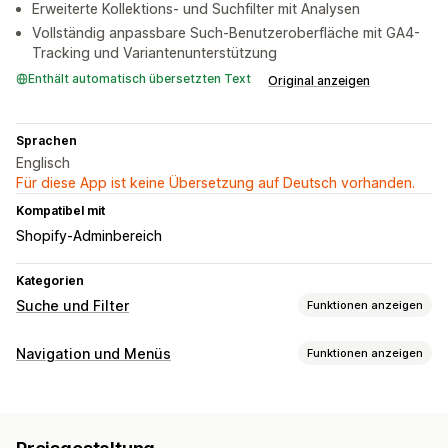
Erweiterte Kollektions- und Suchfilter mit Analysen
Vollständig anpassbare Such-Benutzeroberfläche mit GA4-
Tracking und Variantenunterstützung
Enthält automatisch übersetzten Text
Original anzeigen
Sprachen
Englisch
Für diese App ist keine Übersetzung auf Deutsch vorhanden.
Kompatibel mit
Shopify-Adminbereich
Kategorien
Suche und Filter
Funktionen anzeigen
Suchfunktionen
Navigation und Menüs
Funktionen anzeigen
Automatische Vervollständigung
Bildsuche
Sofortsuche
Menü-Stil
KI-Suche
Toleranz bei Tippfehlern
Synonymgruppen
Mega-Menü
Baum
Sprachsuche
Stop-Wörter
Suchvorschläge