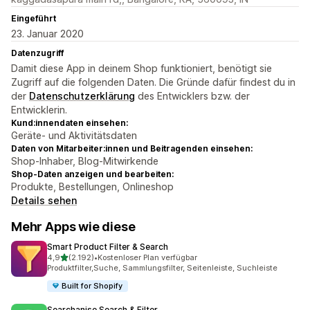
Eingeführt
23. Januar 2020
Datenzugriff
Damit diese App in deinem Shop funktioniert, benötigt sie
Zugriff auf die folgenden Daten. Die Gründe dafür findest du in
der
Datenschutzerklärung
des Entwicklers bzw. der
Entwicklerin.
Kund:innendaten einsehen:
Geräte- und Aktivitätsdaten
Daten von Mitarbeiter:innen und Beitragenden einsehen:
Shop-Inhaber, Blog-Mitwirkende
Shop-Daten anzeigen und bearbeiten:
Produkte, Bestellungen, Onlineshop
Details sehen
Mehr Apps wie diese
Smart Product Filter & Search
von 5 Sternen
4,9
(2.192)
•
Kostenloser Plan verfügbar
2192 Rezensionen insgesamt
Produktfilter,Suche, Sammlungsfilter, Seitenleiste, Suchleiste
Built for Shopify
Searchanise Search & Filter