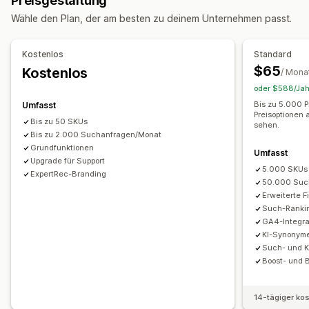
Preisgestaltung
Produktempfehlungen
Produkt-Boosts
Mehrere Filter
Suche
Wähle den Plan, der am besten zu deinem Unternehmen passt.
Personalisierte Suche
Benutzerdefiniertes Ranking
Brotkrümel
Unbegrenztes Scrollen
Suchleiste
Ergebnisse ausschließen
Anpassung
Kostenlos
Standard
Display-Anpassung
$65
Kostenlos
Drag-&-Drop-Editor
Benutzerdefiniertes CSS
JavaScript
/ Mona
Responsivität für Mobilgeräte
Benutzerdefinierte CSS
oder $588/Jahr
Mehrere Sprachen
Responsivität für Mobilgeräte
SEO
Benutzerdefiniertes Styling
Filteranzeige
Bis zu 5.000 P
Umfasst
Analysen
Preisoptionen 
Benutzerdefinierte Filter
Suchergebnisseite
Sortierung
Bis zu 50 SKUs
sehen.
Bis zu 2.000 Suchanfragen/Monat
Analysen
Grundfunktionen
Umfasst
Upgrade für Support
KI-Einblicke
Conversion-Tracking
Filterverwendung
5.000 SKUs
ExpertRec-Branding
Analysen in Echtzeit
Verhaltenseinblicke
Suchabfragen
50.000 Suc
Erweiterte F
Such-Ranki
GA4-Integra
KI-Synonym
Such- und K
Boost- und 
14-tägiger ko