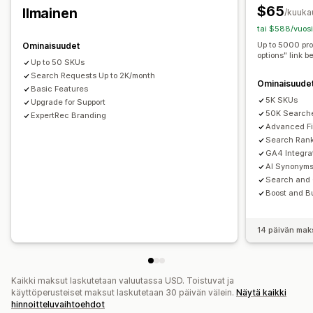
Näkymän mukauttaminen
$65
Ilmainen
Vedä ja pudota -editori
Mukautettu CSS-koodi
/kuuka
Mobiiliresponsiivisuus
Mukautettu CSS-koodi
tai $588/vuosi
JavaScript
Monikielisyys
Mobiiliresponsiivisuus
Mukautettu tyyli
Suodattimen näkymä
Up to 5000 pro
Ominaisuudet
Hakukoneoptimointi
Analytiikka
options" link b
Mukautetut suodattimet
Hakutulossivu
Lajittelu
Up to 50 SKUs
Search Requests Up to 2K/month
Ominaisuude
Analytiikka
Basic Features
5K SKUs
Upgrade for Support
Tekoälytiedot
Konversioseuranta
Suodattimen käyttö
50K Search
ExpertRec Branding
Reaaliaikainen analytiikka
Käyttäytymistiedot
Hakukyselyt
Advanced Fi
Search Ran
GA4 Integra
AI Synonyms
Search and 
Boost and B
14 päivän mak
Kaikki maksut laskutetaan valuutassa USD. Toistuvat ja
käyttöperusteiset maksut laskutetaan 30 päivän välein.
Näytä kaikki
hinnoitteluvaihtoehdot