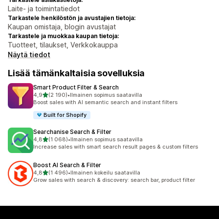
Laite- ja toimintatiedot
Tarkastele henkilöstön ja avustajien tietoja:
Kaupan omistaja, blogin avustajat
Tarkastele ja muokkaa kaupan tietoja:
Tuotteet, tilaukset, Verkkokauppa
Näytä tiedot
Lisää tämänkaltaisia sovelluksia
Smart Product Filter & Search
/ 5 tähteä
4,9
(2 190)
•
Ilmainen sopimus saatavilla
2190 arvostelua yhteensä
Boost sales with AI semantic search and instant filters
Built for Shopify
Searchanise Search & Filter
/ 5 tähteä
4,8
(1 068)
•
Ilmainen sopimus saatavilla
1068 arvostelua yhteensä
Increase sales with smart search result pages & custom filters
Boost AI Search & Filter
/ 5 tähteä
4,8
(1 496)
•
Ilmainen kokeilu saatavilla
1496 arvostelua yhteensä
Grow sales with search & discovery: search bar, product filter