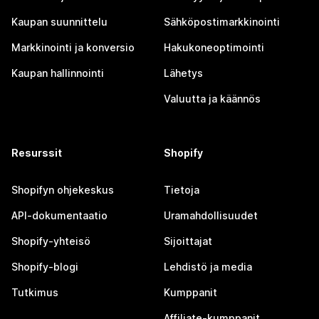
Kaupan suunnittelu
Sähköpostimarkkinointi
Markkinointi ja konversio
Hakukoneoptimointi
Kaupan hallinnointi
Lähetys
Valuutta ja käännös
Resurssit
Shopify
Shopifyn ohjekeskus
Tietoja
API-dokumentaatio
Uramahdollisuudet
Shopify-yhteisö
Sijoittajat
Shopify-blogi
Lehdistö ja media
Tutkimus
Kumppanit
Affiliate-kumppanit