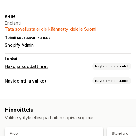
Kielet
Englanti
Tätä sovellusta ei ole käännetty kielelle Suomi
Toimii seuraavan kanssa:
Shopify Admin
Luokat
Haku ja suodattimet
Näytä ominaisuudet
Hakuominaisuudet
Navigointi ja valikot
Näytä ominaisuudet
Automaattinen täydennys
Kuvahaku
Pikahaku
Valikon tyyli
Tekoälyhaku
Lyöntivirheiden salliminen
Megavalikko
Puu
Synonyymien ryhmät
Äänihaku
Hukkasanat
Hinnoittelu
Hakuehdotukset
Tuotesuositukset
Tuotetehosteet
Selaus
Valitse yrityksellesi parhaiten sopiva sopimus.
Useita suodattimia
Yksilöity haku
Mukautettu järjestys
Navigointipolut
Jatkuva vieritys
Hakupalkki
Tulosten poissulkeminen
Mukautukset
Free
Standard