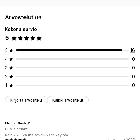
Arvostelut
(16)
Kokonaisarvio
5
5
16
4
0
3
0
2
0
1
0
Kirjoita arvostelu
Kaikki arvostelut
Electroflash
Uusi-Seelanti
Noin 2 kuukautta sovelluksen käyttöä
4. lokakuu 2023