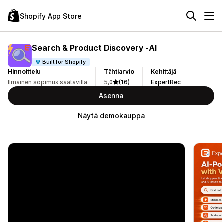
Shopify App Store
Search & Product Discovery ‑AI
Built for Shopify
Hinnoittelu
Tähtiarvio
Kehittäjä
Ilmainen sopimus saatavilla
5,0
(16)
ExpertRec
Asenna
Näytä demokauppa