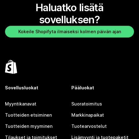
Haluatko lisätä
sovelluksen?
Kokeile Shopifyta ilmaiseksi kolmen päivän ajan
Sovellusluokat
Pääluokat
Myyntikanavat
Suoratoimitus
Tuotteiden etsiminen
Markkinapaikat
Tuotteiden myyminen
Tuotearvostelut
Tilaukset ja toimitukset
Lisämyynti ja tuotepaketit