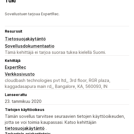
Tuki
Sovellustuen tarjoaa ExpertRec.
Resurssit
Tietosuojakäytäntö
Sovellusdokumentaatio
Tämä kehittäjä ei tarjoa suoraa tukea kielellä Suomi.
Kehittäjä
ExpertRec
Verkkosivusto
cloudbash technologies pvt ltd,, 3rd floor, RGR plaza,
kaggadasapura main rd,, Bangalore, KA, 560093, IN
Lanseerattu
23. tammikuu 2020
Tietojen käyttöoikeus
Tämän sovellus tarvitsee seuraavien tietojen käyttöoikeuden,
jotta se voi toimia kaupassasi. Katso kehittäjän
tietosuojakäytäntö
.
Tarkastele asiakastietoja: