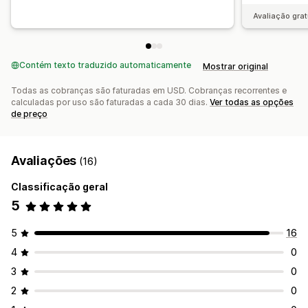
Avaliação grat
Contém texto traduzido automaticamente
Mostrar original
Todas as cobranças são faturadas em USD. Cobranças recorrentes e
calculadas por uso são faturadas a cada 30 dias.
Ver todas as opções
de preço
Avaliações
(16)
Classificação geral
5
5
16
4
0
3
0
2
0