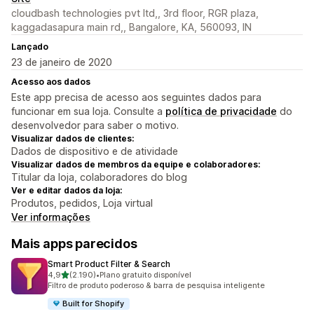
cloudbash technologies pvt ltd,, 3rd floor, RGR plaza,
kaggadasapura main rd,, Bangalore, KA, 560093, IN
Lançado
23 de janeiro de 2020
Acesso aos dados
Este app precisa de acesso aos seguintes dados para
funcionar em sua loja. Consulte a
política de privacidade
do
desenvolvedor para saber o motivo.
Visualizar dados de clientes:
Dados de dispositivo e de atividade
Visualizar dados de membros da equipe e colaboradores:
Titular da loja, colaboradores do blog
Ver e editar dados da loja:
Produtos, pedidos, Loja virtual
Ver informações
Mais apps parecidos
Smart Product Filter & Search
de 5 estrelas
4,9
(2.190)
•
Plano gratuito disponível
2190 avaliações ao todo
Filtro de produto poderoso & barra de pesquisa inteligente
Built for Shopify