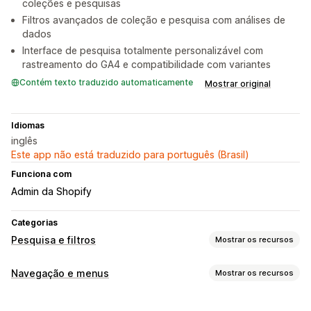
coleções e pesquisas
Filtros avançados de coleção e pesquisa com análises de
dados
Interface de pesquisa totalmente personalizável com
rastreamento do GA4 e compatibilidade com variantes
Contém texto traduzido automaticamente
Mostrar original
Idiomas
inglês
Este app não está traduzido para português (Brasil)
Funciona com
Admin da Shopify
Categorias
Pesquisa e filtros
Mostrar os recursos
Recursos de pesquisa
Navegação e menus
Mostrar os recursos
Preenchimento automático
Pesquisa por imagem
Estilo do menu
Pesquisa instantânea
Pesquisa por IA