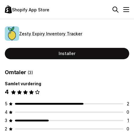
Shopify App Store
Zesty Expiry Inventory Tracker
Installer
Omtaler
(3)
Samlet vurdering
4
5
2
4
0
3
1
2
0