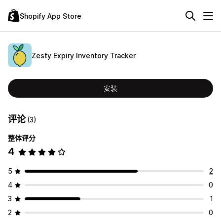
Shopify App Store
Zesty Expiry Inventory Tracker
安装
评论
(3)
整体评分
4
5
2
4
0
3
1
2
0