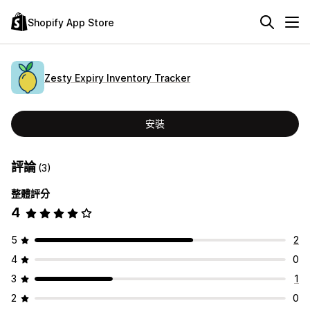
Shopify App Store
Zesty Expiry Inventory Tracker
安裝
評論
(3)
整體評分
4
5
2
4
0
3
1
2
0