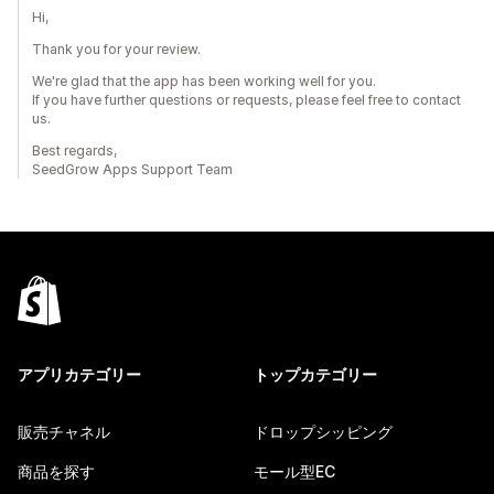
Hi,
Thank you for your review.
We're glad that the app has been working well for you.
If you have further questions or requests, please feel free to contact
us.
Best regards,
SeedGrow Apps Support Team
アプリカテゴリー
トップカテゴリー
販売チャネル
ドロップシッピング
商品を探す
モール型EC