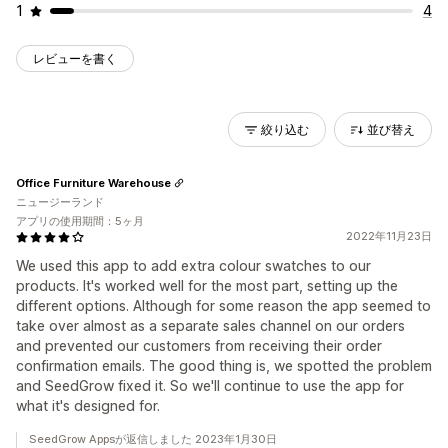
1
4
レビューを書く
絞り込む
並び替え
Office Furniture Warehouse
ニュージーランド
アプリの使用期間：5ヶ月
2022年11月23日
We used this app to add extra colour swatches to our
products. It's worked well for the most part, setting up the
different options. Although for some reason the app seemed to
take over almost as a separate sales channel on our orders
and prevented our customers from receiving their order
confirmation emails. The good thing is, we spotted the problem
and SeedGrow fixed it. So we'll continue to use the app for
what it's designed for.
SeedGrow Appsが返信しました 2023年1月30日