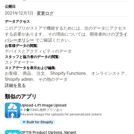
公開日
2021年12月1日 ·
変更ログ
データアクセス
このアプリがストアで機能するためには、次のデータにアクセス
する必要があります。 その理由については、開発者向けの
プライ
バシーポリシー
でご確認ください。
お客様データの閲覧:
デバイスとアクティビティのデータ
スタッフと協力者のデータの閲覧:
ストアオーナー
ストアデータを表示および編集:
お客様、 商品、 注文、 Shopify Functions、 オンラインストア、
Shopify admin、 その他のデータ
詳細を見る
類似のアプリ
Upload‑Lift Image Upload
5つ星中
4.9
(146)
•
無料プランあり
合計レビュー数：146件
Receive Image file uploads for personalized orders.
Built for Shopify
OPTIS Product Options, Variant