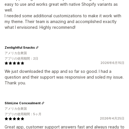
easy to use and works great with native Shopify variants as
well.
I needed some additional customizations to make it work with
my theme. Their team is amazing and accomplished exactly
what I envisioned. Highly recommend!
Zenlightful Snacks
アメリカ合衆国
アプリの使用期間：2日
2026年6月15日
We just downloaded the app and so far so good. I had a
question and their support was responsive and soled my issue.
Thank you.
SlimLine Concealment
アメリカ合衆国
アプリの使用期間：5ヶ月
2026年4月25日
Great app, customer support answers fast and always ready to