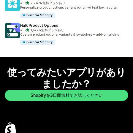
5つ星中
4.9
(2,247)
•
無料プランあり
合計レビュー数：2247件
Personalize product options variant option w/ text box, add on
Built for Shopify
Hulk Product Options
5つ星中
4.8
(1,142)
•
無料プランあり
合計レビュー数：1142件
Custom product options, variants & swatches + add-on pricing.
Built for Shopify
使ってみたいアプリがあり
ましたか？
Shopifyを3日間無料でお試しください