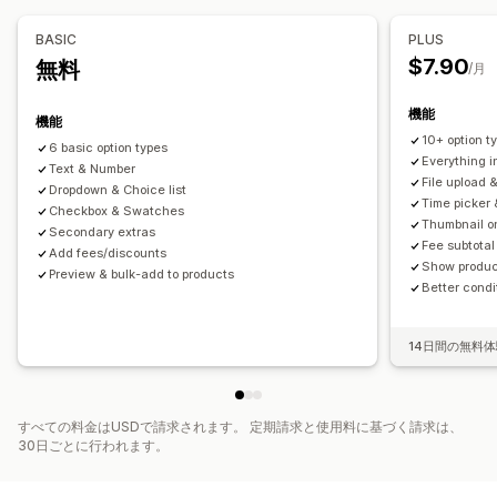
価格
プレビュー
インポートとエクスポート
条件ベースの価格設定
カスタム価格
動的価格設定
BASIC
PLUS
ディスカウントオプション
アドオン
バリエーションの追加料金
$7.90
無料
/月
請求の設定
保険料の追加料金
機能
機能
在庫
10+ option t
6 basic option types
在庫状況
Everything i
Text & Number
File upload 
Dropdown & Choice list
Time picker 
Checkbox & Swatches
Thumbnail o
Secondary extras
Fee subtotal
Add fees/discounts
Show product
Preview & bulk-add to products
Better condi
14日間の無料
すべての料金はUSDで請求されます。 定期請求と使用料に基づく請求は、
30日ごとに行われます。