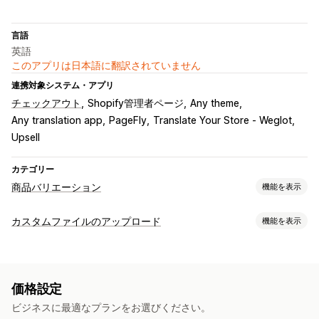
言語
英語
このアプリは日本語に翻訳されていません
連携対象システム・アプリ
チェックアウト
Shopify管理者ページ
Any theme
Any translation app
PageFly
Translate Your Store ‑ Weglot
Upsell
カテゴリー
商品バリエーション
機能を表示
カスタマイズ
カスタムファイルのアップロード
機能を表示
チェックボックス
見本
条件付きロジック
日付
ファイルタイプ
ドロップダウン
ファイルのアップロード
複数選択
数字
PNG
JPEG
PDF
画像
動画
ラジオボタン
カスタムテキスト
ギフト包装
価格設定
バリエーションの表示
ファイル管理
ビジネスに最適なプランをお選びください。
テキストを追加
テンプレート
カスタムフィールド
一括編集