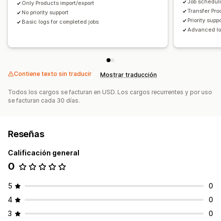
Job scheduli
Only Products import/export
Transfer Pr
No priority support
Priority supp
Basic logs for completed jobs
Advanced log
Contiene texto sin traducir
Mostrar traducción
Todos los cargos se facturan en USD. Los cargos recurrentes y por uso
se facturan cada 30 días.
Reseñas
Calificación general
0
5
0
4
0
3
0