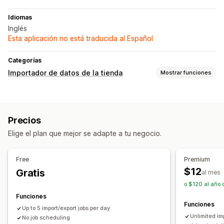
Idiomas
Inglés
Esta aplicación no está traducida al Español
Categorías
Importador de datos de la tienda
Mostrar funciones
Sincronización de datos
Sincronización de pedidos
Sincronización de productos
Precios
Sincronización programada
Elige el plan que mejor se adapte a tu negocio.
Migración de datos
Exportación masiva
Importación masiva
Free
Premium
Exportación programada
Importación programada
CSV
$12
Gratis
al mes
Clientes
Inventario
Pedidos
Productos
o $120 al año 
Funciones
Funciones
Up to 5 import/export jobs per day
Unlimited imp
No job scheduling