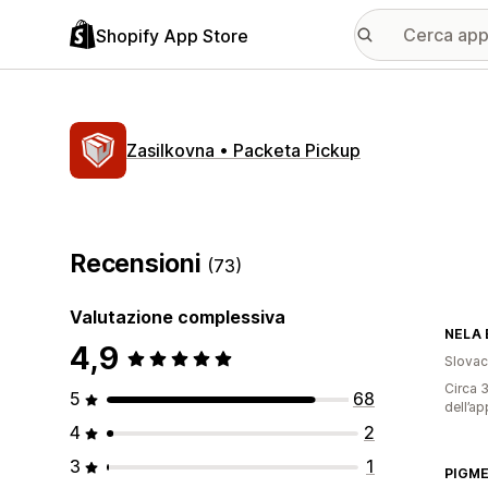
Shopify App Store
Zasilkovna • Packeta Pickup
Recensioni
(73)
Valutazione complessiva
NELA B
4,9
Slovac
Circa 3
5
68
dell’ap
4
2
3
1
PIGM