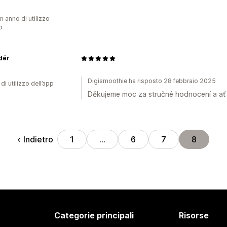
n anno di utilizzo
p
dér
Digismoothie ha risposto 28 febbraio 2025
di utilizzo dell’app
Děkujeme moc za stručné hodnocení a ať 
Indietro
1
…
6
7
8
Categorie principali
Risorse