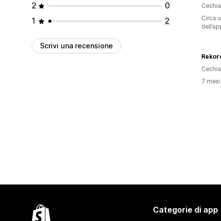
2
0
Cechia
Circa u
1
2
dell’ap
Scrivi una recensione
Rekor
Cechia
7 mesi 
Categorie di app