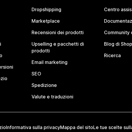
Dropshipping
Centro assi
Marketplace
Documentaz
Recensioni dei prodotti
Community d
i
Upselling e pacchetti di
Blog di Shop
prodotti
o
Ricerca
Email marketing
rsioni
SEO
ozio
Spedizione
Valute e traduzioni
zio
Informativa sulla privacy
Mappa del sito
Le tue scelte sull