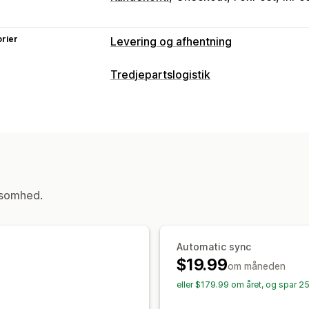
rier
Levering og afhentning
Leveringsmuligheder
Tredjepartslogistik
Flere lokationer
Fragtlabels
Tilpass
Ordrestyring
Afhentningsmuligheder
Klargøring
Batchbehandling
Videres
Kantsten
I butikken
Flere lokationer
Leveringspriser
Pakkesedler
Sporin
Sporing i realtid
Leveringskort
Mailnotifikationer
Ord
ksomhed.
Sporingssider
Automatic sync
$19.99
om måneden
eller $179.99 om året, og spar 2