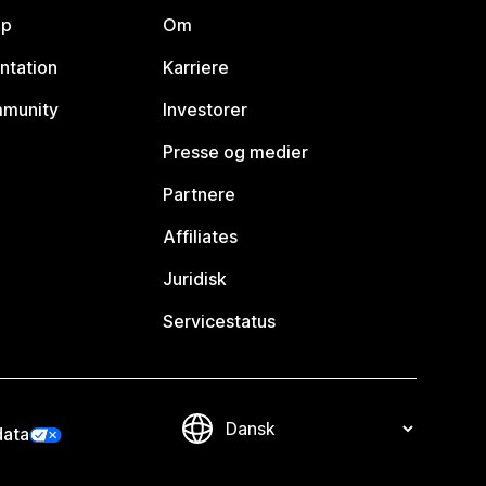
lp
Om
ntation
Karriere
mmunity
Investorer
Presse og medier
Partnere
Affiliates
Juridisk
Servicestatus
data