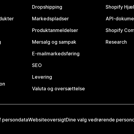
Dropshipping
Shopify Hjæ
dukter
Markedspladser
API-dokume
Produktanmeldelser
Shopify Co
g
Mersalg og sampak
Research
E-mailmarkedsføring
SEO
Levering
ion
Valuta og oversættelse
af persondata
Websiteoversigt
Dine valg vedrørende person