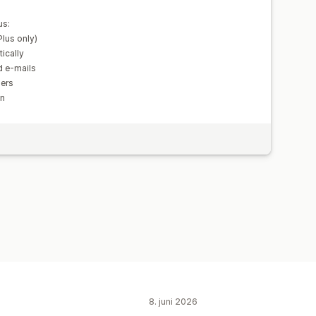
us:
Plus only)
ically
d e-mails
ers
in
8. juni 2026