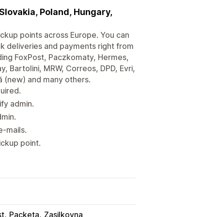
 Slovakia, Poland, Hungary,
ckup points across Europe. You can
ck deliveries and payments right from
luding FoxPost, Paczkomaty, Hermes,
, Bartolini, MRW, Correos, DPD, Evri,
ă (new) and many others.
uired.
ify admin.
dmin.
e-mails.
ckup point.
st
Packeta
Zasilkovna