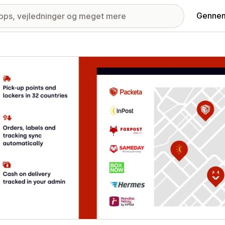
Gennem
ri med udvalgte billeder