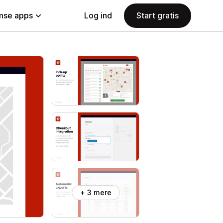
se apps
Log ind
Start gratis
+ 3 mere