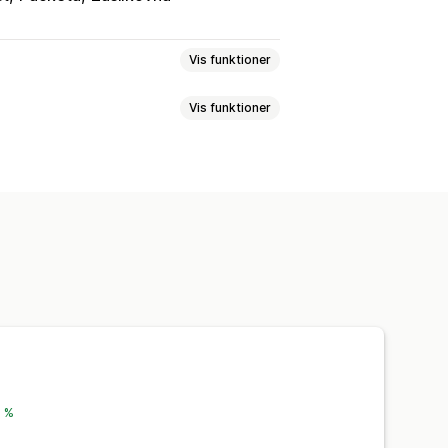
Vis funktioner
Vis funktioner
ede beskeder
endelse af ordrer
Fragtlabels
gslinks
Kundenotifikationer
resporing
Bevis for levering
5 %