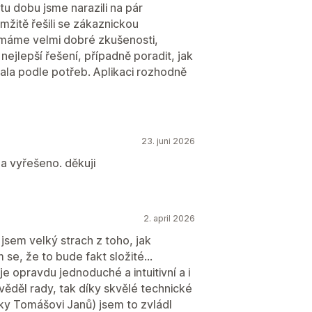
tu dobu jsme narazili na pár
žitě řešili se zákaznickou
máme velmi dobré zkušenosti,
nejlepší řešení, případně poradit, jak
ala podle potřeb. Aplikaci rozhodně
23. juni 2026
a vyřešeno. děkuji
2. april 2026
jsem velký strach z toho, jak
se, že to bude fakt složité...
e opravdu jednoduché a intuitivní a i
věděl rady, tak díky skvělé technické
ky Tomášovi Janů) jsem to zvládl