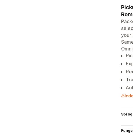
Pick
Rom
Packe
selec
your 
Samed
Omniv
Pic
Exp
Rec
Tra
Aut
Inde
Sprog
Funge