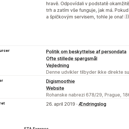
hravě. Odpovídali v podstatě okamžitě
trh a zatím vše funguje, jak má. Pokud
a špičkovým servisem, tohle je ona! :))
urcer
Politik om beskyttelse af persondata
Ofte stillede spørgsmål
Vejledning
Denne udvikler tilbyder ikke direkte s
er
Digismoothie
Website
Rohanske nabrezi 678/29, Prague, 18
ret
26. april 2019 ·
Ændringslog
ETA Express