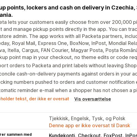
up points, lockers and cash on delivery in Czechia,
ania.
ta lets your customers easily choose from over 200,000 pi
t and manage pickup points directly in the app. You can tra
store admin. The app works with all Packeta partners, inc
ay, Royal Mail, Express One, BoxNow, InPost, Mondial Relay
a, Itella, Cargus, FAN Courier, Magyar Posta, Poșta Român
kup point map in your checkout, no theme edits or code req
ort orders to Packeta and print labels without leaving Shop
oncile cash-on-delivery payments against orders in your a
cking numbers pushed to orders and customer notification 
omatic reminder e-mail when a shopper has not chosen a pi
holder tekst, der ikke er oversat
Vis oversættelse
Tjekkisk, Engelsk, Tysk, og Polsk
Denne app er ikke oversat til Dansk
rer sammen med
Kundekonti
Checkout
FoxPost
InPo