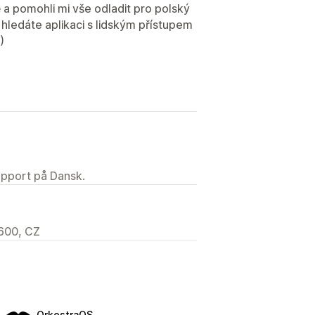
 a pomohli mi vše odladit pro polský
 hledáte aplikaci s lidským přístupem
)
upport på Dansk.
600, CZ
OrkestraOS