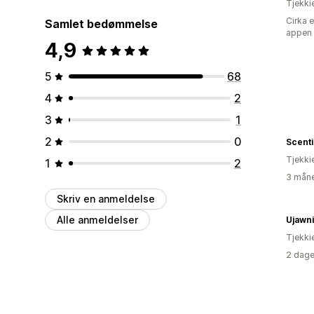
Tjekki
Cirka 
Samlet bedømmelse
appen
4,9
5
68
4
2
3
1
2
0
Scent
Tjekki
1
2
3 måne
Skriv en anmeldelse
Alle anmeldelser
Tjekki
2 dage