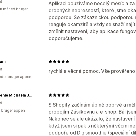
et
Aplikaci používáme necelý měsíc a za 
en måned bruger
drobných nepřesností, které jsme okam
podporou. Se zákaznickou podporou 
reaguje okamžitě a vždy se snaží najít 
změnit nastavení, aby aplikace fungov
doporučujeme.
ium
et
rychlá a věcná pomoc. Vše prověřeno 
der bruger appen
Ujawnienie Michaela Jacksona
et
S Shopify začínám úplně poprvé a měl 
 bruger appen
propojím Zásilkovnu a e-shop. Bál jsem 
Nakonec se ale ukázalo, že nastavení j
když jsem si pak s některými věcmi ne
podpoře od Digismoothie (speciální dí