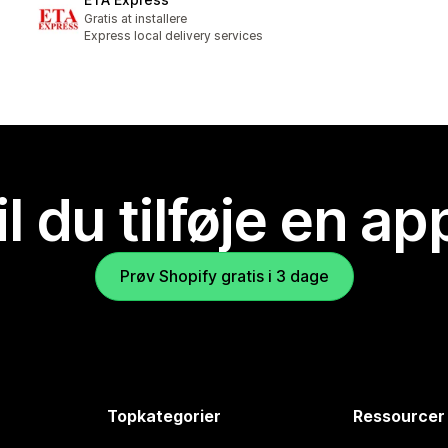
Gratis at installere
Express local delivery services
il du tilføje en ap
Prøv Shopify gratis i 3 dage
Topkategorier
Ressourcer