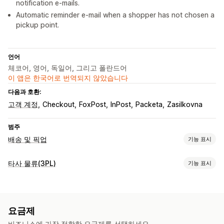
notification e-mails.
Automatic reminder e-mail when a shopper has not chosen a
pickup point.
언어
체코어, 영어, 독일어, 그리고 폴란드어
이 앱은 한국어로 번역되지 않았습니다
다음과 호환:
고객 계정
Checkout
FoxPost
InPost
Packeta
Zasilkovna
범주
배송 및 픽업
기능 표시
배송 옵션
타사 물류(3PL)
기능 표시
여러 위치
배송 레이블
사용자 지정 메시지
주문 관리
픽업 옵션
주문 처리
일괄 처리 중
주문 라우팅
배송 레이블
배송료
커브사이드
오프라인 스토어
여러 위치
요금제
패킹 슬립
추적 링크
사용자 지정 알림
비즈니스에 가장 적합한 요금제를 선택하세요.