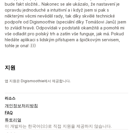
bude fakt složité... Nakonec se ale ukázalo, že nastavení je
opravdu jednoduché a intuitivní a i když jsem si pak s
některými věcmi nevěděl rady, tak díky skvělé technické
podpoře od Digismoothie (speciální díky Tomášovi Janů) jsem
to zvládl hravě. Odpovídali v podstatě okamžitě a pomohli mi
vše odladit pro polský trh a zatím vše funguje, jak má. Pokud
hledáte aplikaci s lidským přístupem a špičkovým servisem,
tohle je ona! :)))
지원
앱 지원은 Digismoothie에서 제공합니다.
리소스
개인정보처리방침
FAQ
튜토리얼
이 개발자는 한국어(으)로 직접 지원을 제공하지 않습니다.