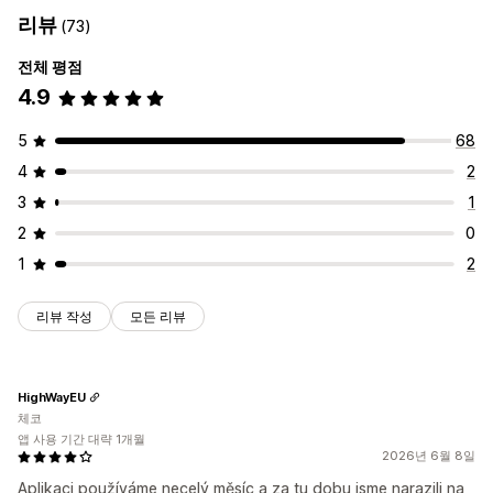
리뷰
(73)
전체 평점
4.9
5
68
4
2
3
1
2
0
1
2
리뷰 작성
모든 리뷰
HighWayEU
체코
앱 사용 기간 대략 1개월
2026년 6월 8일
Aplikaci používáme necelý měsíc a za tu dobu jsme narazili na