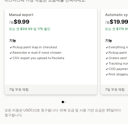
실시간 추적
배송 지도
이메일 알림
주문 추적
배송 확인
추적 페이지
Manual export
Automatic s
$9.99
$19.9
/월
/월
또는 연 $99.99 및 17% 할인
또는 연 $179.9
기능
기능
Pickup point map in checkout
Everything i
Reminder e-mail if none chosen
Pickup point
CSV export you upload to Packeta
Orders sent 
Tracking num
COD payment
Print shippi
7일 무료 체험
7일 무료 체험
모든 비용은 USD(으)로 청구됩니다. 반복 요금 및 사용 기반 요금은 30일마다
청구됩니다.