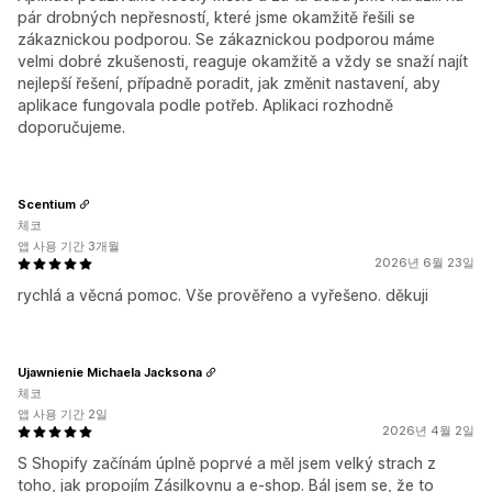
pár drobných nepřesností, které jsme okamžitě řešili se
zákaznickou podporou. Se zákaznickou podporou máme
velmi dobré zkušenosti, reaguje okamžitě a vždy se snaží najít
nejlepší řešení, případně poradit, jak změnit nastavení, aby
aplikace fungovala podle potřeb. Aplikaci rozhodně
doporučujeme.
Scentium
체코
앱 사용 기간 3개월
2026년 6월 23일
rychlá a věcná pomoc. Vše prověřeno a vyřešeno. děkuji
Ujawnienie Michaela Jacksona
체코
앱 사용 기간 2일
2026년 4월 2일
S Shopify začínám úplně poprvé a měl jsem velký strach z
toho, jak propojím Zásilkovnu a e-shop. Bál jsem se, že to