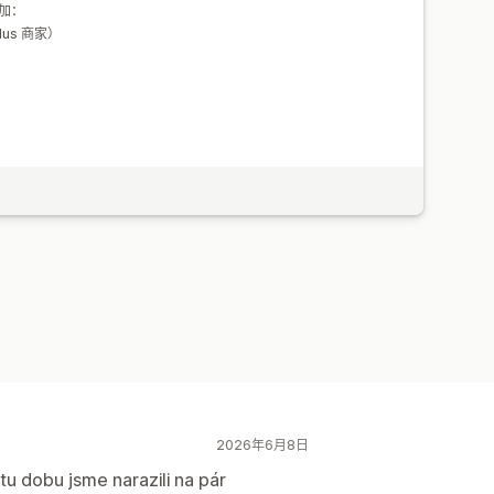
加：
us 商家）
2026年6月8日
tu dobu jsme narazili na pár