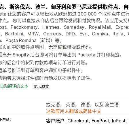
克、斯洛伐克、波兰、匈牙利和罗马尼亚提供取件点、自
cketa 让您的客户可以轻松地从欧洲超过 200,000 个取件
件点。 您可以直接从商店后台跟踪发货和付款情况。该应用支持所有 
ost、Paczkomaty、Hermes、Sameday、Royal Mail、Expre
y、Bartolini、MRW、Correos、DPD、Evri、Omniva、Itella、
ta、Poșta Română（新增）等。
账页面中的取件点地图，无需编辑模版或代码。
离开 Shopify 后台即可将订单导出到 Packeta 并打印标签。
您的后台中将货到付款款项与订单进行对账。
运单号推送到订单和客户通知电子邮件中。
购物者未选择取件点时自动发送提醒电子邮件。
自动翻译的文本
显示原文
捷克语， 英语， 德语，以及 波兰语
这款应用未翻译成简体中文
下产品：
客户账户
Checkout
FoxPost
InPost