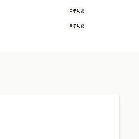
显示功能
显示功能
运费
装箱单
跟踪链接
客户通知
证明
跟踪页面