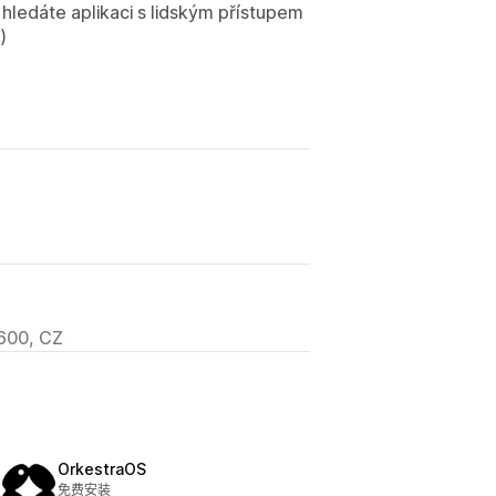
 hledáte aplikaci s lidským přístupem
)
600, CZ
OrkestraOS
免费安装