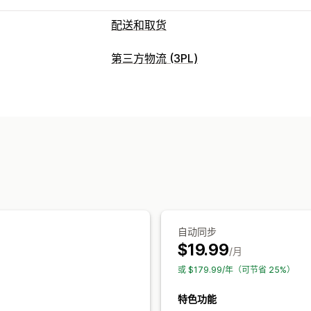
配送和取货
配送选项
第三方物流 (3PL)
多个地点
发货标签
自定义消息
订单管理
取货选项
发货
批量处理
订单路线规划
发货标签
路边
门店
多个地点
实时跟踪
配送地图
电子邮件通知
订单跟踪
配送
自动同步
$19.99
/月
或 $179.99/年（可节省 25%）
特色功能