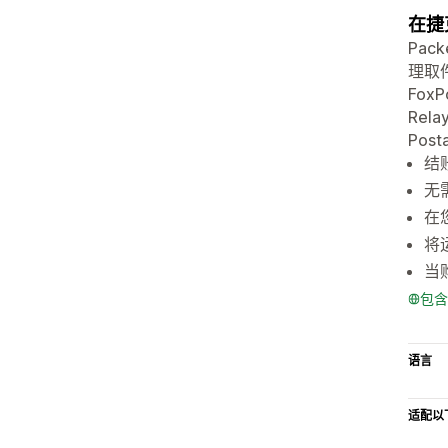
在捷
Pa
理取
FoxP
Rela
Pos
结
无需
在
将
当
包含
语言
适配以