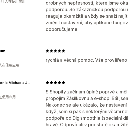
个月 人在使用应用
drobných nepřesností, které jsme okam
podporou. Se zákaznickou podporou 
reaguje okamžitě a vždy se snaží najít 
změnit nastavení, aby aplikace fungov
doporučujeme.
ium
rychlá a věcná pomoc. Vše prověřeno 
 人在使用应用
Ujawnienie Michaela Jacksona
S Shopify začínám úplně poprvé a měl 
人在使用应用
propojím Zásilkovnu a e-shop. Bál jsem 
Nakonec se ale ukázalo, že nastavení j
když jsem si pak s některými věcmi ne
podpoře od Digismoothie (speciální dí
hravě. Odpovídali v podstatě okamžitě