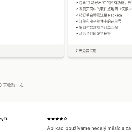
包含“手动导出”中的所有功能，外
发货页面中的取件点地图（仅限 Pl
将订单自动发送至 Packeta
订单和电子邮件中的运单号
货到付款款项与订单匹配
从后台打印发货标签
7 天免费试用
0 天收取一次。
ayEU
Aplikaci používáme necelý měsíc a za 