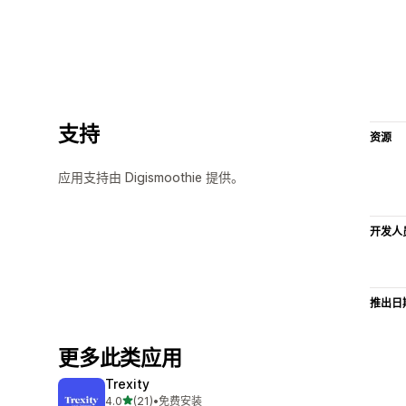
支持
资源
应用支持由 Digismoothie 提供。
开发人
推出日
更多此类应用
Trexity
星（满分 5 星）
4.0
(21)
•
免费安装