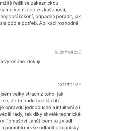
žitě řešili se zákaznickou
máme velmi dobré zkušenosti,
nejlepší řešení, případně poradit, jak
ala podle potřeb. Aplikaci rozhodně
2026年6月23日
a vyřešeno. děkuji
2026年4月2日
jsem velký strach z toho, jak
se, že to bude fakt složité...
e opravdu jednoduché a intuitivní a i
věděl rady, tak díky skvělé technické
ky Tomášovi Janů) jsem to zvládl
 a pomohli mi vše odladit pro polský