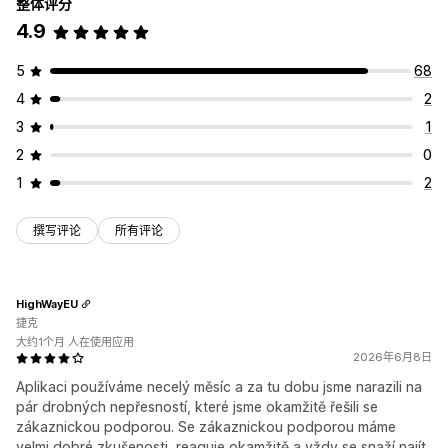
整体评分
4.9
5
68
4
2
3
1
2
0
1
2
撰写评论
所有评论
HighWayEU
捷克
大约1个月 人在使用应用
2026年6月8日
Aplikaci používáme necelý měsíc a za tu dobu jsme narazili na
pár drobných nepřesností, které jsme okamžitě řešili se
zákaznickou podporou. Se zákaznickou podporou máme
velmi dobré zkušenosti, reaguje okamžitě a vždy se snaží najít