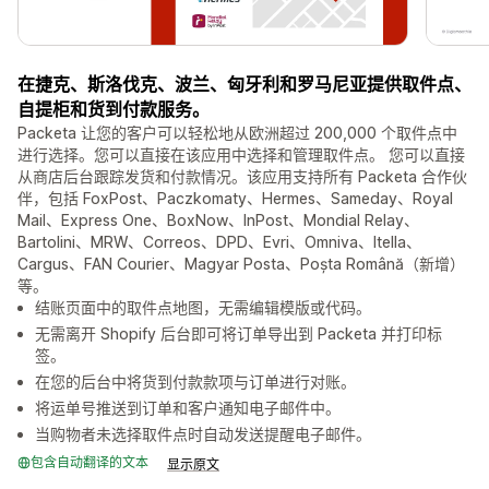
在捷克、斯洛伐克、波兰、匈牙利和罗马尼亚提供取件点、
自提柜和货到付款服务。
Packeta 让您的客户可以轻松地从欧洲超过 200,000 个取件点中
进行选择。您可以直接在该应用中选择和管理取件点。 您可以直接
从商店后台跟踪发货和付款情况。该应用支持所有 Packeta 合作伙
伴，包括 FoxPost、Paczkomaty、Hermes、Sameday、Royal
Mail、Express One、BoxNow、InPost、Mondial Relay、
Bartolini、MRW、Correos、DPD、Evri、Omniva、Itella、
Cargus、FAN Courier、Magyar Posta、Poșta Română（新增）
等。
结账页面中的取件点地图，无需编辑模版或代码。
无需离开 Shopify 后台即可将订单导出到 Packeta 并打印标
签。
在您的后台中将货到付款款项与订单进行对账。
将运单号推送到订单和客户通知电子邮件中。
当购物者未选择取件点时自动发送提醒电子邮件。
包含自动翻译的文本
显示原文