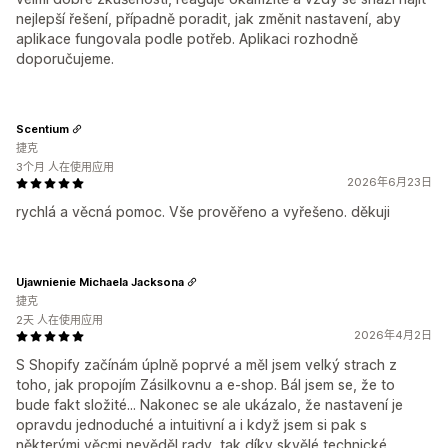
nejlepší řešení, případně poradit, jak změnit nastavení, aby
aplikace fungovala podle potřeb. Aplikaci rozhodně
doporučujeme.
Scentium
捷克
3个月 人在使用应用
2026年6月23日
rychlá a věcná pomoc. Vše prověřeno a vyřešeno. děkuji
Ujawnienie Michaela Jacksona
捷克
2天 人在使用应用
2026年4月2日
S Shopify začínám úplně poprvé a měl jsem velký strach z
toho, jak propojím Zásilkovnu a e-shop. Bál jsem se, že to
bude fakt složité... Nakonec se ale ukázalo, že nastavení je
opravdu jednoduché a intuitivní a i když jsem si pak s
některými věcmi nevěděl rady, tak díky skvělé technické