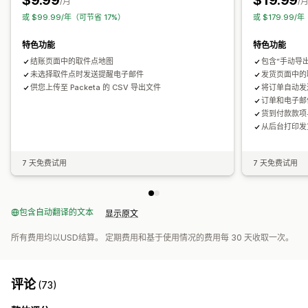
$9.99
$19.99
/月
/
或 $99.99/年（可节省 17%）
或 $179.99/
特色功能
特色功能
结账页面中的取件点地图
包含“手动导
未选择取件点时发送提醒电子邮件
发货页面中的取
供您上传至 Packeta 的 CSV 导出文件
将订单自动发送至
订单和电子邮
货到付款款项
从后台打印发
7 天免费试用
7 天免费试用
包含自动翻译的文本
显示原文
所有费用均以USD结算。 定期费用和基于使用情况的费用每 30 天收取一次。
评论
(73)