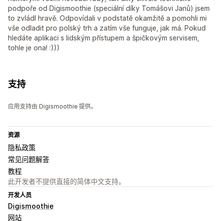
podpoře od Digismoothie (speciální díky Tomášovi Janů) jsem
to zvládl hravě. Odpovídali v podstatě okamžitě a pomohli mi
vše odladit pro polský trh a zatím vše funguje, jak má. Pokud
hledáte aplikaci s lidským přístupem a špičkovým servisem,
tohle je ona! :)))
支持
应用支持由 Digismoothie 提供。
资源
隐私政策
常见问题解答
教程
此开发者不提供直接的简体中文支持。
开发人员
Digismoothie
网站