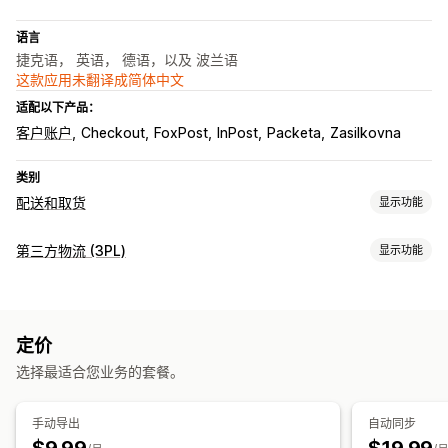
语言
捷克语， 英语， 德语，以及 波兰语
这款应用未翻译成简体中文
适配以下产品：
客户账户
Checkout
FoxPost
InPost
Packeta
Zasilkovna
类别
配送和取货
显示功能
配送选项
第三方物流 (3PL)
显示功能
多个地点
发货标签
自定义消息
订单管理
取货选项
发货
批量处理
订单路线规划
发货标签
运费
装箱单
跟踪链接
路边
门店
多个地点
定价
客户通知
选择最适合您业务的套餐。
实时跟踪
配送地图
电子邮件通知
订单跟踪
配送证明
跟踪页面
手动导出
自动同步