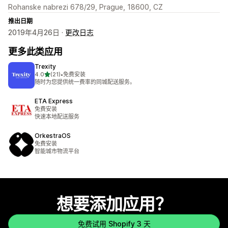
Rohanske nabrezi 678/29, Prague, 18600, CZ
推出日期
2019年4月26日 ·
更改日志
更多此类应用
Trexity
星（满分 5 星）
4.0
(21)
•
免费安装
总共 21 条评论
随时为您提供统一费率的同城配送服务。
ETA Express
免费安装
快速本地配送服务
OrkestraOS
免费安装
智能城市物流平台
想要添加应用？
免费试用 Shopify 3 天