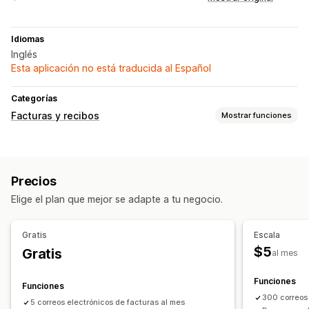
Idiomas
Inglés
Esta aplicación no está traducida al Español
Categorías
Facturas y recibos
Mostrar funciones
Tipos de documentos
Facturas
Recibos
Documentos aduaneros
Precios
Personalización
Elige el plan que mejor se adapte a tu negocio.
Promoción de marca
Correo electrónico del remitente
Plantillas
Logos
Gratis
Escala
$5
Gratis
Gestión de archivos
al mes
Generación de PDF
Impresión y exportación
Funciones
Funciones
300 correos 
5 correos electrónicos de facturas al mes