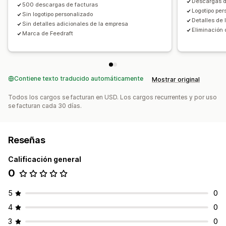
Descargas de
500 descargas de facturas
Logotipo per
Sin logotipo personalizado
Detalles de
Sin detalles adicionales de la empresa
Eliminación 
Marca de Feedraft
Contiene texto traducido automáticamente
Mostrar original
Todos los cargos se facturan en USD. Los cargos recurrentes y por uso
se facturan cada 30 días.
Reseñas
Calificación general
0
5
0
4
0
3
0