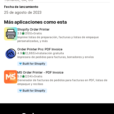
Fecha de lanzamiento
25 de agosto de 2023
Más aplicaciones como esta
Shopify Order Printer
de 5 estrellas
3.5
(355)
•
Gratis
355 reseñas en total
Imprime listas de preparación, facturas y listas de empaque
personalizadas, y más
Order Printer Pro: PDF Invoice
de 5 estrellas
4.9
(2,685)
•
Instalación gratuita
2685 reseñas en total
Impresora de pedidos para facturas, borradores y envíos
Built for Shopify
MS Order Printer ‑ PDF Invoice
de 5 estrellas
5.0
(234)
•
Gratis
234 reseñas en total
Generador de facturas de pedidos para facturas en PDF, listas de
empaque y recibos
Built for Shopify