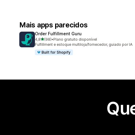
Mais apps parecidos
Order Fulfillment Guru
de 5 estrelas
4,8
(98)
•
Plano gratuito disponível
98 avaliações ao todo
Fulfillment e estoque multiloja/fornecedor, guiado por IA
Built for Shopify
Que