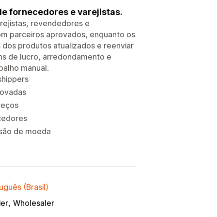
de fornecedores e varejistas.
rejistas, revendedores e
om parceiros aprovados, enquanto os
 dos produtos atualizados e reenviar
ns de lucro, arredondamento e
balho manual.
shippers
rovadas
reços
ecedores
rsão de moeda
uguês (Brasil)
ier
Wholesaler