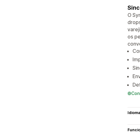
Sinc
O Syn
drop
varej
os p
conv
Con
Imp
Sin
Env
De
Con
Idiom
Funci