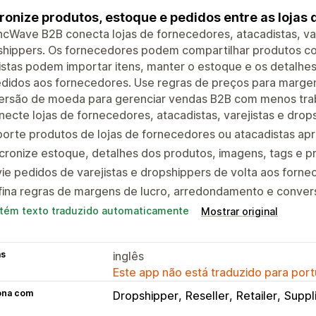
ronize produtos, estoque e pedidos entre as lojas 
cWave B2B conecta lojas de fornecedores, atacadistas, va
shippers. Os fornecedores podem compartilhar produtos c
istas podem importar itens, manter o estoque e os detalhes
edidos aos fornecedores. Use regras de preços para marge
ersão de moeda para gerenciar vendas B2B com menos tra
ecte lojas de fornecedores, atacadistas, varejistas e drop
orte produtos de lojas de fornecedores ou atacadistas ap
cronize estoque, detalhes dos produtos, imagens, tags e p
ie pedidos de varejistas e dropshippers de volta aos forn
fina regras de margens de lucro, arredondamento e conve
tém texto traduzido automaticamente
Mostrar original
as
inglês
Este app não está traduzido para port
ona com
Dropshipper
Reseller
Retailer
Suppl