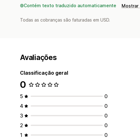
Contém texto traduzido automaticamente
Mostrar 
Todas as cobranças são faturadas em USD.
Avaliações
Classificação geral
0
5
0
4
0
3
0
2
0
1
0