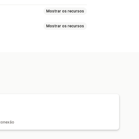
Mostrar os recursos
Mostrar os recursos
s
Casa e jardim
Saúde e beleza
e e artesanato
Brinquedos e jogos
es
SKUs
Automática
Manual
tivos
Produtos para pets
Móveis
s
 conexão