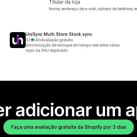
Titular da loja
Nome, endereço de e-mail, número de telefone, e
UniSync Multi Store Stock sync
de 5 estrelas
3,1
(4)
•
Avaliação gratuita
4 avaliações ao todo
Sincronização de estoque em tempo real entre várias
lojas via SKU duplicado
r adicionar um 
Faça uma avaliação gratuita da Shopify por 3 dias