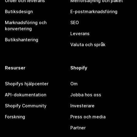
Order och leverans
Merförsäljning och paket
Butiksdesign
E-postmarknadsföring
Marknadsföring och
SEO
konvertering
Leverans
Butikshantering
Valuta och språk
Resurser
Shopify
Shopifys hjälpcenter
Om
API-dokumentation
Jobba hos oss
Shopify Community
Investerare
Forskning
Press och media
Partner