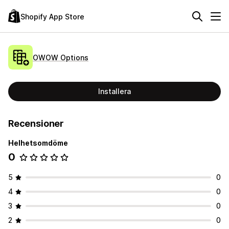
Shopify App Store
OWOW Options
Installera
Recensioner
Helhetsomdöme
0
5
0
4
0
3
0
2
0