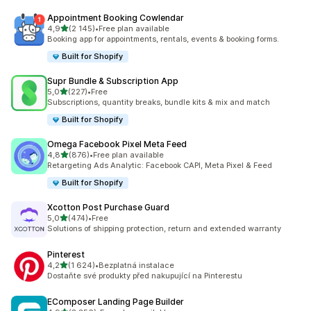
Appointment Booking Cowlendar
z 5 hvězd
4,9
(2 145)
•
Free plan available
Celkový počet recenzí: 2145
Booking app for appointments, rentals, events & booking forms.
Built for Shopify
Supr Bundle & Subscription App
z 5 hvězd
5,0
(227)
•
Free
Celkový počet recenzí: 227
Subscriptions, quantity breaks, bundle kits & mix and match
Built for Shopify
Omega Facebook Pixel Meta Feed
z 5 hvězd
4,8
(876)
•
Free plan available
Celkový počet recenzí: 876
Retargeting Ads Analytic: Facebook CAPI, Meta Pixel & Feed
Built for Shopify
Xcotton Post Purchase Guard
z 5 hvězd
5,0
(474)
•
Free
Celkový počet recenzí: 474
Solutions of shipping protection, return and extended warranty
Pinterest
z 5 hvězd
4,2
(1 624)
•
Bezplatná instalace
Celkový počet recenzí: 1624
Dostaňte své produkty před nakupující na Pinterestu
EComposer Landing Page Builder