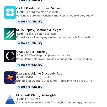
OPTIS Product Options, Variant
z 5 hvězd
4,9
(2 247)
•
Free plan available
Celkový počet recenzí: 2247
Personalize product options variant option w/ text box, add on
Built for Shopify
MIDA Replay, Heatmap & Insight
z 5 hvězd
4,9
(463)
•
Free plan available
Celkový počet recenzí: 463
Fix lost sales: live replays, revenue heatmaps & AI analytics
Built for Shopify
CWILL Order Tracking
z 5 hvězd
5,0
(2 857)
•
K dispozici je bezplatný plán
Celkový počet recenzí: 2857
Parcel Panel: sledování zásilek, méně WISMO, více prodejů
Built for Shopify
Dealeasy: Volume Discounts App
z 5 hvězd
4,9
(584)
•
Free to install
Celkový počet recenzí: 584
Bundles for Quantity Discounts, Tiered Pricing & Free Gifts.
Built for Shopify
Microsoft Clarity: AI Insights
z 5 hvězd
4,6
(1 800)
•
Free
Celkový počet recenzí: 1800
Optimize conversions with AI analytics, recordings, heatmaps