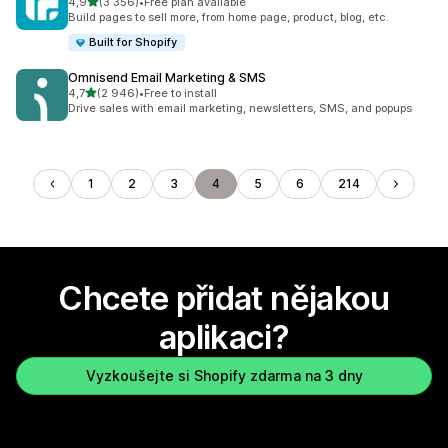
z 5 hvězd
4,9
(3 356)
•
Free plan available
Celkový počet recenzí: 3356
Build pages to sell more, from home page, product, blog, etc.
Built for Shopify
Omnisend Email Marketing & SMS
z 5 hvězd
4,7
(2 946)
•
Free to install
Celkový počet recenzí: 2946
Drive sales with email marketing, newsletters, SMS, and popups
1
2
3
4
5
6
214
Chcete přidat nějakou
aplikaci?
Vyzkoušejte si Shopify zdarma na 3 dny