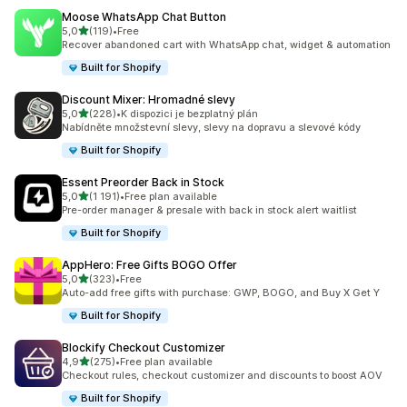
Moose WhatsApp Chat Button
z 5 hvězd
5,0
(119)
•
Free
Celkový počet recenzí: 119
Recover abandoned cart with WhatsApp chat, widget & automation
Built for Shopify
Discount Mixer: Hromadné slevy
z 5 hvězd
5,0
(228)
•
K dispozici je bezplatný plán
Celkový počet recenzí: 228
Nabídněte množstevní slevy, slevy na dopravu a slevové kódy
Built for Shopify
Essent Preorder Back in Stock
z 5 hvězd
5,0
(1 191)
•
Free plan available
Celkový počet recenzí: 1191
Pre-order manager & presale with back in stock alert waitlist
Built for Shopify
AppHero: Free Gifts BOGO Offer
z 5 hvězd
5,0
(323)
•
Free
Celkový počet recenzí: 323
Auto-add free gifts with purchase: GWP, BOGO, and Buy X Get Y
Built for Shopify
Blockify Checkout Customizer
z 5 hvězd
4,9
(275)
•
Free plan available
Celkový počet recenzí: 275
Checkout rules, checkout customizer and discounts to boost AOV
Built for Shopify