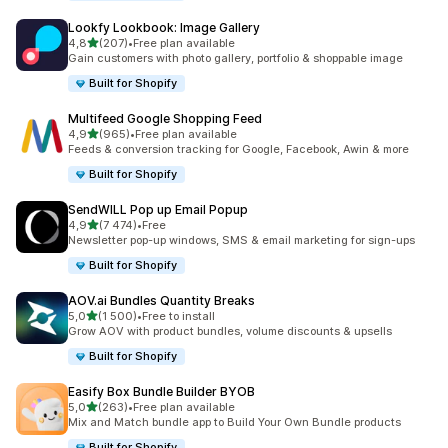
Lookfy Lookbook: Image Gallery
z 5 hvězd
4,8
(207)
•
Free plan available
Celkový počet recenzí: 207
Gain customers with photo gallery, portfolio & shoppable image
Built for Shopify
Multifeed Google Shopping Feed
z 5 hvězd
4,9
(965)
•
Free plan available
Celkový počet recenzí: 965
Feeds & conversion tracking for Google, Facebook, Awin & more
Built for Shopify
SendWILL Pop up Email Popup
z 5 hvězd
4,9
(7 474)
•
Free
Celkový počet recenzí: 7474
Newsletter pop-up windows, SMS & email marketing for sign-ups
Built for Shopify
AOV.ai Bundles Quantity Breaks
z 5 hvězd
5,0
(1 500)
•
Free to install
Celkový počet recenzí: 1500
Grow AOV with product bundles, volume discounts & upsells
Built for Shopify
Easify Box Bundle Builder BYOB
z 5 hvězd
5,0
(263)
•
Free plan available
Celkový počet recenzí: 263
Mix and Match bundle app to Build Your Own Bundle products
Built for Shopify