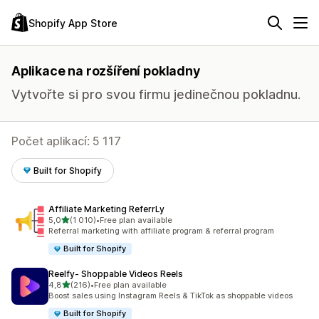
Shopify App Store
Aplikace na rozšíření pokladny
Vytvořte si pro svou firmu jedinečnou pokladnu.
Počet aplikací: 5 117
Built for Shopify
Affiliate Marketing ReferrLy
z 5 hvězd
5,0
(1 010)
•
Free plan available
Celkový počet recenzí: 1010
Referral marketing with affiliate program & referral program
Built for Shopify
Reelfy‑ Shoppable Videos Reels
z 5 hvězd
4,8
(216)
•
Free plan available
Celkový počet recenzí: 216
Boost sales using Instagram Reels & TikTok as shoppable videos
Built for Shopify