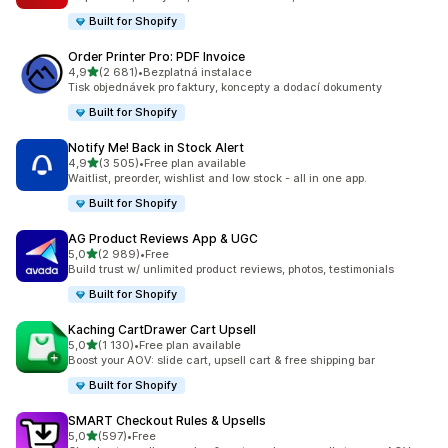
Built for Shopify
Order Printer Pro: PDF Invoice
z 5 hvězd
4,9
(2 681)
•
Bezplatná instalace
Celkový počet recenzí: 2681
Tisk objednávek pro faktury, koncepty a dodací dokumenty
Built for Shopify
Notify Me! Back in Stock Alert
z 5 hvězd
4,9
(3 505)
•
Free plan available
Celkový počet recenzí: 3505
Waitlist, preorder, wishlist and low stock - all in one app.
Built for Shopify
AG Product Reviews App & UGC
z 5 hvězd
5,0
(2 989)
•
Free
Celkový počet recenzí: 2989
Build trust w/ unlimited product reviews, photos, testimonials
Built for Shopify
Kaching CartDrawer Cart Upsell
z 5 hvězd
5,0
(1 130)
•
Free plan available
Celkový počet recenzí: 1130
Boost your AOV: slide cart, upsell cart & free shipping bar
Built for Shopify
SMART Checkout Rules & Upsells
z 5 hvězd
5,0
(597)
•
Free
Celkový počet recenzí: 597