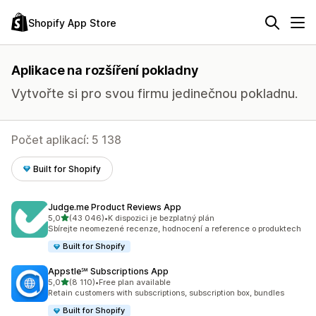
Shopify App Store
Aplikace na rozšíření pokladny
Vytvořte si pro svou firmu jedinečnou pokladnu.
Počet aplikací: 5 138
Built for Shopify
Judge.me Product Reviews App
z 5 hvězd
5,0
(43 046)
•
K dispozici je bezplatný plán
Celkový počet recenzí: 43046
Sbírejte neomezené recenze, hodnocení a reference o produktech
Built for Shopify
Appstle℠ Subscriptions App
z 5 hvězd
5,0
(8 110)
•
Free plan available
Celkový počet recenzí: 8110
Retain customers with subscriptions, subscription box, bundles
Built for Shopify