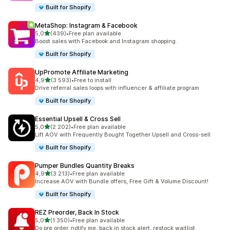
Built for Shopify
MetaShop: Instagram & Facebook
z 5 hvězd
5,0
(439)
•
Free plan available
Celkový počet recenzí: 439
Boost sales with Facebook and Instagram shopping.
Built for Shopify
UpPromote Affiliate Marketing
z 5 hvězd
4,9
(3 593)
•
Free to install
Celkový počet recenzí: 3593
Drive referral sales loops with influencer & affiliate program
Built for Shopify
Essential Upsell & Cross Sell
z 5 hvězd
5,0
(2 202)
•
Free plan available
Celkový počet recenzí: 2202
Lift AOV with Frequently Bought Together Upsell and Cross-sell
Built for Shopify
Pumper Bundles Quantity Breaks
z 5 hvězd
4,9
(3 213)
•
Free plan available
Celkový počet recenzí: 3213
Increase AOV with Bundle offers, Free Gift & Volume Discount!
Built for Shopify
REZ Preorder, Back In Stock
z 5 hvězd
5,0
(1 350)
•
Free plan available
Celkový počet recenzí: 1350
Do pre order, notify me, back in stock alert, restock waitlist