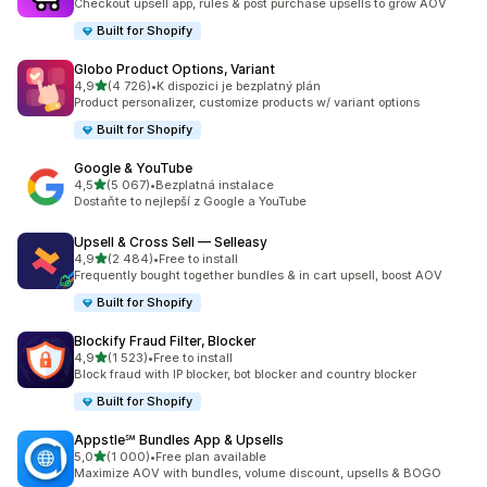
Checkout upsell app, rules & post purchase upsells to grow AOV
Built for Shopify
Globo Product Options, Variant
z 5 hvězd
4,9
(4 726)
•
K dispozici je bezplatný plán
Celkový počet recenzí: 4726
Product personalizer, customize products w/ variant options
Built for Shopify
Google & YouTube
z 5 hvězd
4,5
(5 067)
•
Bezplatná instalace
Celkový počet recenzí: 5067
Dostaňte to nejlepší z Google a YouTube
Upsell & Cross Sell — Selleasy
z 5 hvězd
4,9
(2 484)
•
Free to install
Celkový počet recenzí: 2484
Frequently bought together bundles & in cart upsell, boost AOV
Built for Shopify
Blockify Fraud Filter, Blocker
z 5 hvězd
4,9
(1 523)
•
Free to install
Celkový počet recenzí: 1523
Block fraud with IP blocker, bot blocker and country blocker
Built for Shopify
Appstle℠ Bundles App & Upsells
z 5 hvězd
5,0
(1 000)
•
Free plan available
Celkový počet recenzí: 1000
Maximize AOV with bundles, volume discount, upsells & BOGO