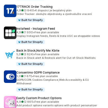
17TRACK Order Tracking
z 5 hvězd
4,9
(3 840)
•
K dispozici je bezplatný plán
Celkový počet recenzí: 3840
Order Tracker: sledujte objednávky a zjednodušte vracení
Built for Shopify
Instafeed ‑ Instagram Feed
z 5 hvězd
4,9
(1 930)
•
Free plan available
Celkový počet recenzí: 1930
Display Instagram feeds, Reels & Insta UGC as shoppable videos
Built for Shopify
Back In Stock,Notify Me: Kbite
z 5 hvězd
5,0
(3 824)
•
Free plan available
Celkový počet recenzí: 3824
Back in Stock alert & Restock alert for Out-of-Stock Waitlists
Built for Shopify
Consentmo GDPR Compliance
z 5 hvězd
5,0
(1 871)
•
Free plan available
Celkový počet recenzí: 1871
GDPR/CCPA Cookies Compliance,Web Accessibility & EU
Withdrawal
Built for Shopify
Easify Custom Product Options
z 5 hvězd
4,9
(2 861)
•
Free plan available
Celkový počet recenzí: 2861
Add product options variants options with product personalizer