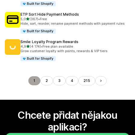
Built for Shopify
ETP Sort Hide Payment Methods
z 5 hvězd
5,0
(367)
•
Free
Celkový počet recenzí: 367
Hide, sort, reorder, rename payment methods with payment rules
Built for Shopify
Smile: Loyalty Program Rewards
z 5 hvězd
4,9
(4 174)
•
Free plan available
Celkový počet recenzí: 4174
Grow customer loyalty with points, rewards & VIP tiers
Built for Shopify
1
2
3
4
215
Chcete přidat nějakou
aplikaci?