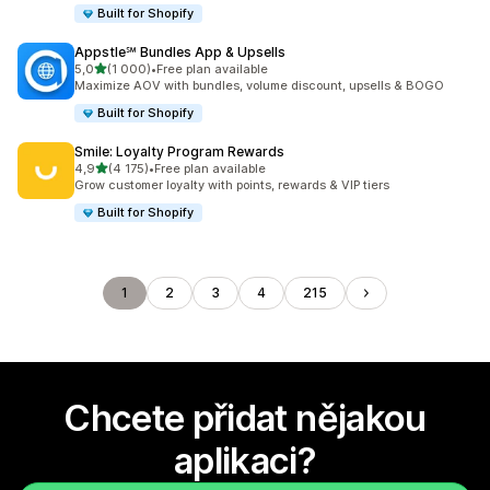
Built for Shopify
Appstle℠ Bundles App & Upsells
z 5 hvězd
5,0
(1 000)
•
Free plan available
Celkový počet recenzí: 1000
Maximize AOV with bundles, volume discount, upsells & BOGO
Built for Shopify
Smile: Loyalty Program Rewards
z 5 hvězd
4,9
(4 175)
•
Free plan available
Celkový počet recenzí: 4175
Grow customer loyalty with points, rewards & VIP tiers
Built for Shopify
1
2
3
4
215
Chcete přidat nějakou
aplikaci?