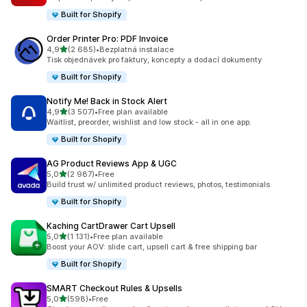
Built for Shopify
Order Printer Pro: PDF Invoice
z 5 hvězd
4,9
(2 685)
•
Bezplatná instalace
Celkový počet recenzí: 2685
Tisk objednávek pro faktury, koncepty a dodací dokumenty
Built for Shopify
Notify Me! Back in Stock Alert
z 5 hvězd
4,9
(3 507)
•
Free plan available
Celkový počet recenzí: 3507
Waitlist, preorder, wishlist and low stock - all in one app.
Built for Shopify
AG Product Reviews App & UGC
z 5 hvězd
5,0
(2 987)
•
Free
Celkový počet recenzí: 2987
Build trust w/ unlimited product reviews, photos, testimonials
Built for Shopify
Kaching CartDrawer Cart Upsell
z 5 hvězd
5,0
(1 131)
•
Free plan available
Celkový počet recenzí: 1131
Boost your AOV: slide cart, upsell cart & free shipping bar
Built for Shopify
SMART Checkout Rules & Upsells
z 5 hvězd
5,0
(598)
•
Free
Celkový počet recenzí: 598