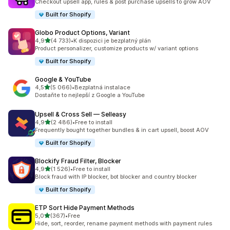
Checkout upsell app, rules & post purchase upsells to grow AOV
Built for Shopify
Globo Product Options, Variant
z 5 hvězd
4,9
(4 733)
•
K dispozici je bezplatný plán
Celkový počet recenzí: 4733
Product personalizer, customize products w/ variant options
Built for Shopify
Google & YouTube
z 5 hvězd
4,5
(5 066)
•
Bezplatná instalace
Celkový počet recenzí: 5066
Dostaňte to nejlepší z Google a YouTube
Upsell & Cross Sell — Selleasy
z 5 hvězd
4,9
(2 486)
•
Free to install
Celkový počet recenzí: 2486
Frequently bought together bundles & in cart upsell, boost AOV
Built for Shopify
Blockify Fraud Filter, Blocker
z 5 hvězd
4,9
(1 526)
•
Free to install
Celkový počet recenzí: 1526
Block fraud with IP blocker, bot blocker and country blocker
Built for Shopify
ETP Sort Hide Payment Methods
z 5 hvězd
5,0
(367)
•
Free
Celkový počet recenzí: 367
Hide, sort, reorder, rename payment methods with payment rules