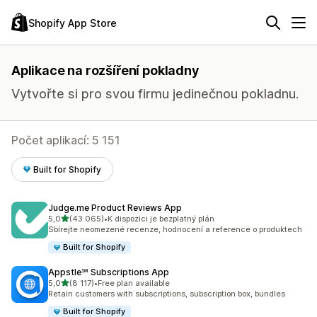
Shopify App Store
Aplikace na rozšíření pokladny
Vytvořte si pro svou firmu jedinečnou pokladnu.
Počet aplikací: 5 151
Built for Shopify
Judge.me Product Reviews App
z 5 hvězd
5,0
(43 065)
•
K dispozici je bezplatný plán
Celkový počet recenzí: 43065
Sbírejte neomezené recenze, hodnocení a reference o produktech
Built for Shopify
Appstle℠ Subscriptions App
z 5 hvězd
5,0
(8 117)
•
Free plan available
Celkový počet recenzí: 8117
Retain customers with subscriptions, subscription box, bundles
Built for Shopify