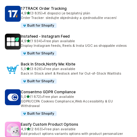
17TRACK Order Tracking
z 5 hvězd
4,9
(3 835)
•
K dispozici je bezplatný plán
Celkový počet recenzí: 3835
Order Tracker: sledujte objednávky a zjednodušte vracení
Built for Shopify
Instafeed ‑ Instagram Feed
z 5 hvězd
4,9
(1 934)
•
Free plan available
Celkový počet recenzí: 1934
Display Instagram feeds, Reels & Insta UGC as shoppable videos
Built for Shopify
Back In Stock,Notify Me: Kbite
z 5 hvězd
5,0
(3 826)
•
Free plan available
Celkový počet recenzí: 3826
Back in Stock alert & Restock alert for Out-of-Stock Waitlists
Built for Shopify
Consentmo GDPR Compliance
z 5 hvězd
5,0
(1 872)
•
Free plan available
Celkový počet recenzí: 1872
GDPR/CCPA Cookies Compliance,Web Accessibility & EU
Withdrawal
Built for Shopify
Easify Custom Product Options
z 5 hvězd
4,9
(2 863)
•
Free plan available
Celkový počet recenzí: 2863
Add product options variants options with product personalizer