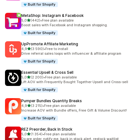
Built for Shopify
MetaShop: Instagram & Facebook
z 5 hvězd
5,0
(442)
•
Free plan available
Celkový počet recenzí: 442
Boost sales with Facebook and Instagram shopping.
Built for Shopify
UpPromote Affiliate Marketing
z 5 hvězd
4,9
(3 590)
•
Free to install
Celkový počet recenzí: 3590
Drive referral sales loops with influencer & affiliate program
Built for Shopify
Essential Upsell & Cross Sell
z 5 hvězd
5,0
(2 200)
•
Free plan available
Celkový počet recenzí: 2200
Lift AOV with Frequently Bought Together Upsell and Cross-sell
Built for Shopify
Pumper Bundles Quantity Breaks
z 5 hvězd
4,9
(3 215)
•
Free plan available
Celkový počet recenzí: 3215
Increase AOV with Bundle offers, Free Gift & Volume Discount!
Built for Shopify
REZ Preorder, Back In Stock
z 5 hvězd
5,0
(1 354)
•
Free plan available
Celkový počet recenzí: 1354
Do pre order, notify me, back in stock alert, restock waitlist