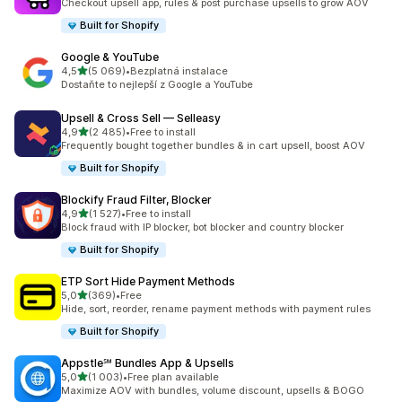
Checkout upsell app, rules & post purchase upsells to grow AOV
Built for Shopify
Google & YouTube
z 5 hvězd
4,5
(5 069)
•
Bezplatná instalace
Celkový počet recenzí: 5069
Dostaňte to nejlepší z Google a YouTube
Upsell & Cross Sell — Selleasy
z 5 hvězd
4,9
(2 485)
•
Free to install
Celkový počet recenzí: 2485
Frequently bought together bundles & in cart upsell, boost AOV
Built for Shopify
Blockify Fraud Filter, Blocker
z 5 hvězd
4,9
(1 527)
•
Free to install
Celkový počet recenzí: 1527
Block fraud with IP blocker, bot blocker and country blocker
Built for Shopify
ETP Sort Hide Payment Methods
z 5 hvězd
5,0
(369)
•
Free
Celkový počet recenzí: 369
Hide, sort, reorder, rename payment methods with payment rules
Built for Shopify
Appstle℠ Bundles App & Upsells
z 5 hvězd
5,0
(1 003)
•
Free plan available
Celkový počet recenzí: 1003
Maximize AOV with bundles, volume discount, upsells & BOGO