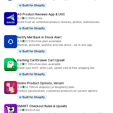
Built for Shopify
AG Product Reviews App & UGC
z 5 hvězd
5,0
(2 995)
•
Free
Celkový počet recenzí: 2995
Build trust w/ unlimited product reviews, photos, testimonials
Built for Shopify
Notify Me! Back in Stock Alert
z 5 hvězd
4,9
(3 513)
•
Free plan available
Celkový počet recenzí: 3513
Waitlist, preorder, wishlist and low stock - all in one app.
Built for Shopify
Kaching CartDrawer Cart Upsell
z 5 hvězd
5,0
(1 135)
•
Free plan available
Celkový počet recenzí: 1135
Boost your AOV: slide cart, upsell cart & free shipping bar
Built for Shopify
Globo Product Options, Variant
z 5 hvězd
4,9
(4 736)
•
K dispozici je bezplatný plán
Celkový počet recenzí: 4736
Product personalizer, customize products w/ variant options
Built for Shopify
SMART Checkout Rules & Upsells
z 5 hvězd
5,0
(602)
•
Free
Celkový počet recenzí: 602