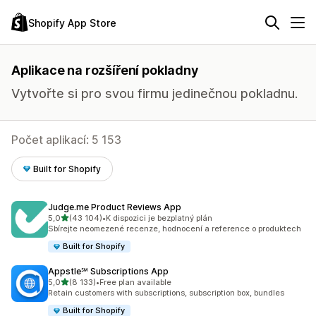
Shopify App Store
Aplikace na rozšíření pokladny
Vytvořte si pro svou firmu jedinečnou pokladnu.
Počet aplikací: 5 153
Built for Shopify
Judge.me Product Reviews App
z 5 hvězd
5,0
(43 104)
•
K dispozici je bezplatný plán
Celkový počet recenzí: 43104
Sbírejte neomezené recenze, hodnocení a reference o produktech
Built for Shopify
Appstle℠ Subscriptions App
z 5 hvězd
5,0
(8 133)
•
Free plan available
Celkový počet recenzí: 8133
Retain customers with subscriptions, subscription box, bundles
Built for Shopify