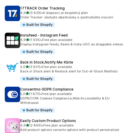
17TRACK Order Tracking
z 5 hvězd
4,9
(3 839)
•
K dispozici je bezplatný plán
Celkový počet recenzí: 3839
Order Tracker: sledujte objednávky a zjednodušte vracení
Built for Shopify
Instafeed ‑ Instagram Feed
z 5 hvězd
4,9
(1 935)
•
Free plan available
Celkový počet recenzí: 1935
Display Instagram feeds, Reels & Insta UGC as shoppable videos
Built for Shopify
Back In Stock,Notify Me: Kbite
z 5 hvězd
5,0
(3 831)
•
Free plan available
Celkový počet recenzí: 3831
Back in Stock alert & Restock alert for Out-of-Stock Waitlists
Built for Shopify
Consentmo GDPR Compliance
z 5 hvězd
5,0
(1 873)
•
Free plan available
Celkový počet recenzí: 1873
GDPR/CCPA Cookies Compliance,Web Accessibility & EU
Withdrawal
Built for Shopify
Easify Custom Product Options
z 5 hvězd
4,9
(2 866)
•
Free plan available
Celkový počet recenzí: 2866
Add product options variants options with product personalizer