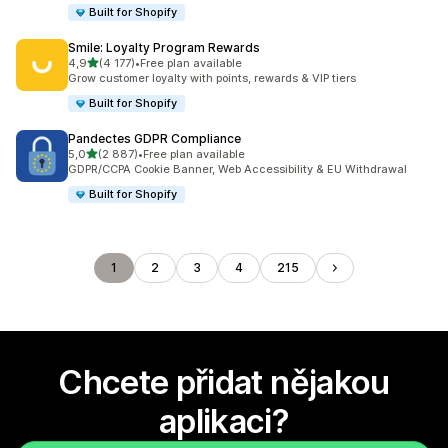
Built for Shopify
Smile: Loyalty Program Rewards
z 5 hvězd
4,9
(4 177)
•
Free plan available
Celkový počet recenzí: 4177
Grow customer loyalty with points, rewards & VIP tiers
Built for Shopify
Pandectes GDPR Compliance
z 5 hvězd
5,0
(2 887)
•
Free plan available
Celkový počet recenzí: 2887
GDPR/CCPA Cookie Banner, Web Accessibility & EU Withdrawal
Built for Shopify
1
2
3
4
215
Chcete přidat nějakou
aplikaci?