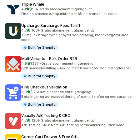
Triple Whale
ud af 5 stjerner
4,1
(85)
•
Gratis abonnement tilgængeligt
85 anmeldelser i alt
Find de præcise datapunkter, der får dit brand til at vokse
Upcharge Surcharge Fees Tariff
ud af 5 stjerner
4,7
(163)
•
Gratis abonnement tilgængeligt
163 anmeldelser i alt
Tillæg, ekstragebyrer, gebyrer ved betaling, kreditkortgebyr med
mere
Built for Shopify
MultiVariants ‑ Bulk Order B2B
ud af 5 stjerner
4,9
(337)
•
Gratis abonnement tilgængeligt
337 anmeldelser i alt
B2B-massebestilling – mix og match varianter med mængderabat
Built for Shopify
King Checkout Validation
ud af 5 stjerner
5,0
(17)
•
Gratis abonnement tilgængeligt
17 anmeldelser i alt
Betalings- og adressevalidering af moms, telefon og ordregrænser
Built for Shopify
Visually A/B Testing & CRO
ud af 5 stjerner
4,7
(120)
•
Gratis abonnement tilgængeligt
120 anmeldelser i alt
A/B-test og CRO: Nem A/B-test og personalisering uden kode
Corner Cart Drawer & Free Gift