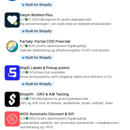
Built for Shopify
Swym Wishlist Plus
ud af 5 stjerner
4,7
(1.344)
•
Mulighed for gratis prøveperiode
1344 anmeldelser i alt
Øg konverteringen i din butik med en komplet ønskeseddel
Built for Shopify
Partialy: Partial COD Preorder
ud af 5 stjerner
4,7
(64)
•
Gratis abonnement tilgængeligt
64 anmeldelser i alt
Opkræv delbetaling og efterkravsgebyr (COD) ved kassen
Built for Shopify
ShipD Labels & Pickup points
ud af 5 stjerner
5,0
(41)
•
Free trial available
41 anmeldelser i alt
Show pickup points, print shipping labels and delivery in EU
Built for Shopify
Shoplift ‑ CRO & A/B Testing
ud af 5 stjerner
4,9
(118)
•
Mulighed for gratis prøveperiode
118 anmeldelser i alt
CRO og A/B-test af temaer, skabeloner, priser, indhold, sider
AIOD Automatic Discount & Gift
ud af 5 stjerner
4,9
(95)
•
Gratis abonnement tilgængeligt
95 anmeldelser i alt
Automatiske rabatter, der anvendes automatisk i indkøbskurven,
ved betaling og i POS.