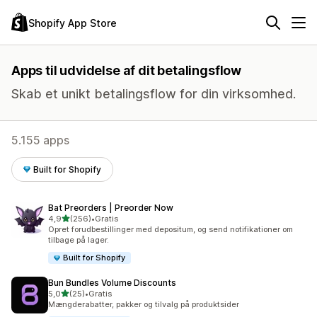
Shopify App Store
Apps til udvidelse af dit betalingsflow
Skab et unikt betalingsflow for din virksomhed.
5.155 apps
Built for Shopify
Bat Preorders | Preorder Now
ud af 5 stjerner
4,9
(256)
•
Gratis
256 anmeldelser i alt
Opret forudbestillinger med depositum, og send notifikationer om
tilbage på lager.
Built for Shopify
Bun Bundles Volume Discounts
ud af 5 stjerner
5,0
(25)
•
Gratis
25 anmeldelser i alt
Mængderabatter, pakker og tilvalg på produktsider