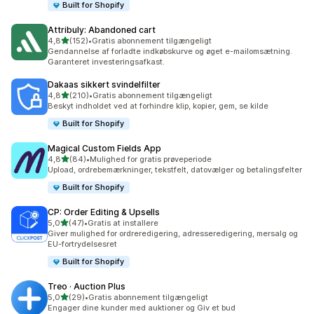
Built for Shopify
Attribuly: Abandoned cart
ud af 5 stjerner
4,8
(152)
•
Gratis abonnement tilgængeligt
152 anmeldelser i alt
Gendannelse af forladte indkøbskurve og øget e-mailomsætning.
Garanteret investeringsafkast.
Dakaas sikkert svindelfilter
ud af 5 stjerner
4,8
(210)
•
Gratis abonnement tilgængeligt
210 anmeldelser i alt
Beskyt indholdet ved at forhindre klip, kopier, gem, se kilde
Built for Shopify
Magical Custom Fields App
ud af 5 stjerner
4,8
(84)
•
Mulighed for gratis prøveperiode
84 anmeldelser i alt
Upload, ordrebemærkninger, tekstfelt, datovælger og betalingsfelter
Built for Shopify
CP: Order Editing & Upsells
ud af 5 stjerner
5,0
(47)
•
Gratis at installere
47 anmeldelser i alt
Giver mulighed for ordreredigering, adresseredigering, mersalg og
EU-fortrydelsesret
Built for Shopify
Treo · Auction Plus
ud af 5 stjerner
5,0
(29)
•
Gratis abonnement tilgængeligt
29 anmeldelser i alt
Engager dine kunder med auktioner og Giv et bud