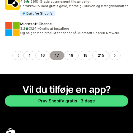
ud af 5 stjerner
4,9
(295)
•
Gratis abonnement tilgængeligt
295 anmeldelser i alt
Udtrækskurv med gratis gave, mersalg i kurven og mængderabatter
Built for Shopify
Microsoft Channel
ud af 5 stjerner
3,2
(324)
•
Gratis at installere
324 anmeldelser i alt
Øg salget med produktannoncer på Microsoft Search Network.
1
16
17
18
19
215
Vil du tilføje en app?
Prøv Shopify gratis i 3 dage