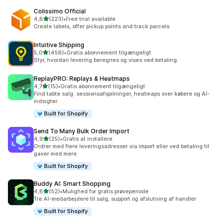
Colissimo Official
ud af 5 stjerner
4,8
(223)
•
Free trial available
223 anmeldelser i alt
Create labels, offer pickup points and track parcels
Intuitive Shipping
ud af 5 stjerner
5,0
(458)
•
Gratis abonnement tilgængeligt
458 anmeldelser i alt
Styr, hvordan levering beregnes og vises ved betaling.
ReplayPRO: Replays & Heatmaps
ud af 5 stjerner
4,7
(15)
•
Gratis abonnement tilgængeligt
15 anmeldelser i alt
Find tabte salg: sessionsafspilninger, heatmaps over købere og AI-
indsigter
Built for Shopify
Send To Many Bulk Order Import
ud af 5 stjerner
4,9
(25)
•
Gratis at installere
25 anmeldelser i alt
Ordrer med flere leveringsadresser via import eller ved betaling til
gaver med mere
Built for Shopify
Buddy AI: Smart Shopping
ud af 5 stjerner
4,8
(52)
•
Mulighed for gratis prøveperiode
52 anmeldelser i alt
Tre AI-medarbejdere til salg, support og afslutning af handler
Built for Shopify