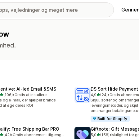
Gennem
low
omhed.
tentive: AI‑led Email &SMS
DS Sort Hide Payment
ud af 5 stjerner
ud af 5 stjerner
(106)
•
Gratis at installere
4,9
(24)
•
 anmeldelser i alt
24 anmeldelser i alt
 og e-mail, der hjælper brands
Skjul, sorter og omarrange
 at øge deres ROI
leveringsmetoder, og skjul
omarranger betalingsmeto
Built for Shopify
alify: Free Shipping Bar PRO
Giftnote: Gift Messag
ud af 5 stjerner
ud af 5 stjerner
(42)
•
Gratis abonnement tilgængeligt
5,0
(158)
•
anmeldelser i alt
158 anmeldelser i alt