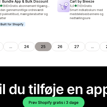
: Bundle App & Bulk Discount
Cart by Breeze
ud af 5 stjerner
ud af 5 stjerner
(66)
•
Gratis abonnement tilgængeligt
5,0
(10)
•
Gratis
anmeldelser i alt
10 anmeldelser i alt
den gennemsnitlige ordreværdi
Smart indkøbskurv med
 pakketilbud, mængderabatter og
meddelelsesbannere og
atter
nedtællingsure
Built for Shopify
…
24
25
26
27
…
il du tilføje en ap
Prøv Shopify gratis i 3 dage