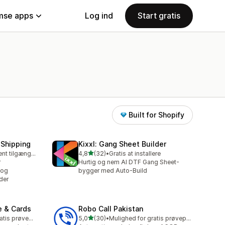
se apps
Log ind
Start gratis
Built for Shopify
 Shipping
Kixxl: Gang Sheet Builder
ud af 5 stjerner
Gratis abonnement tilgængeligt
4,8
(32)
•
Gratis at installere
32 anmeldelser i alt
r
Hurtig og nem AI DTF Gang Sheet-
 og
bygger med Auto-Build
der
e & Cards
Robo Call Pakistan
ud af 5 stjerner
Mulighed for gratis prøveperiode
5,0
(30)
•
Mulighed for gratis prøveperiode
30 anmeldelser i alt