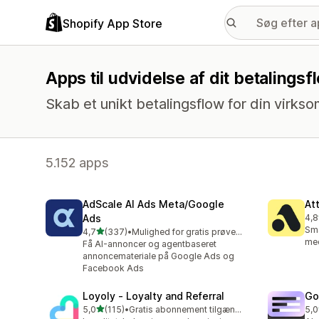
Shopify App Store
Apps til udvidelse af dit betalingsf
Skab et unikt betalingsflow for din virks
5.152 apps
AdScale AI Ads Meta/Google
At
Ads
4,8
106
Sms
ud af 5 stjerner
4,7
(337)
•
Mulighed for gratis prøveperiode
337 anmeldelser i alt
med
Få AI-annoncer og agentbaseret
annoncemateriale på Google Ads og
Facebook Ads
Loyoly ‑ Loyalty and Referral
Go
ud af 5 stjerner
5,0
(115)
•
Gratis abonnement tilgængeligt
5,0
115 anmeldelser i alt
42 