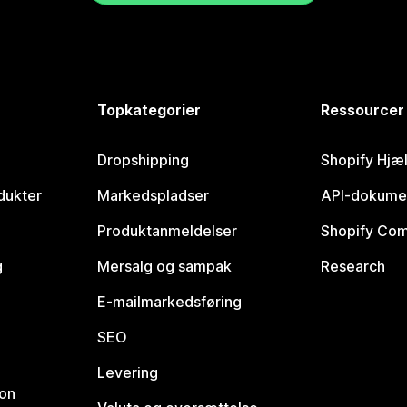
Topkategorier
Ressourcer
Dropshipping
Shopify Hjæ
dukter
Markedspladser
API-dokume
Produktanmeldelser
Shopify Co
g
Mersalg og sampak
Research
E-mailmarkedsføring
SEO
Levering
ion