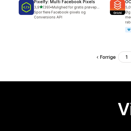
Pixelfy: Multi Facebook Pixels
OC
ud af 5 stjerner
3,9
(39)
•
Mulighed for gratis prøveperiode
5,0
39 anmeldelser i alt
66 
Spor flere Facebook-pixels og
Øg 
Conversions API
med
rab
Forrige
1
V