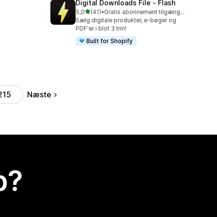
Digital Downloads File ‑ Flash
ud af 5 stjerner
5,0
(41)
•
Gratis abonnement tilgængeligt
41 anmeldelser i alt
Sælg digitale produkter, e-bøger og
PDF'er i blot 3 trin!
Built for Shopify
Næste
215
p?