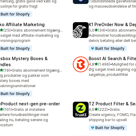
mersalg, gratis gave ved køb og
Tidsindstillede gavehilsne
tuslinje for gratis fragt
og masseudsendelse af fi
Built for Shopify
ko Affiliate Marketing
K1 PreOrder Now & De
ud af 5 stjerner
ud af 5 stjerner
(25)
•
Gratis abonnement tilgængeligt
5,0
(34)
•
anmeldelser i alt
34 anmeldelser i alt
salget med affiliate-marketing og
Administrer forudbestillin
visningsprogram
delvis betaling eller delt be
Built for Shopify
Built for Shopify
sbox Mystery Boxes &
Boost AI Search & Filt
ud af 5 stjerner
ndles
4,8
(1.496)
•
1496 anmeldelser i alt
Øg salget med søgning og
ud af 5 stjerner
(19)
•
Gratis abonnement tilgængeligt
anmeldelser i alt
søgelinje, produktfilter
g produkter og pakker som
stery boxes med
akningsanimationer
Built for Shopify
eProduct next‑gen pre‑order
TZ Product Filter & Se
ud af 5 stjerner
ud af 5 stjerner
(101)
•
Gratis at installere
4,6
(222)
•
Gratis
 anmeldelser i alt
222 anmeldelser i alt
rtere forudbestillinger med
Create urgency, FOMO, Flas
aling nu, betaling senere og
shipping bar to upsell
positum
Built for Shopify