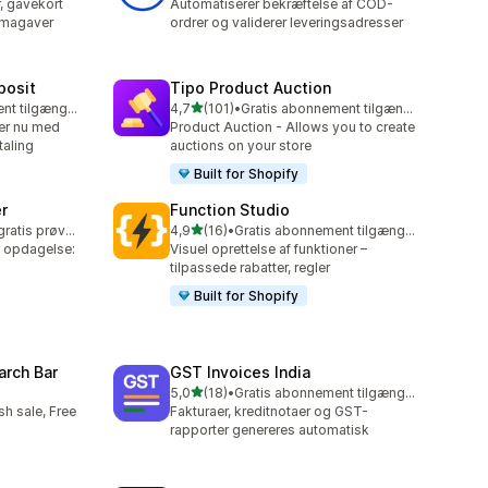
r, gavekort
Automatiserer bekræftelse af COD-
rmagaver
ordrer og validerer leveringsadresser
posit
Tipo Product Auction
ud af 5 stjerner
Gratis abonnement tilgængeligt
4,7
(101)
•
Gratis abonnement tilgængeligt
101 anmeldelser i alt
ger nu med
Product Auction - Allows you to create
taling
auctions on your store
Built for Shopify
er
Function Studio
ud af 5 stjerner
Mulighed for gratis prøveperiode
4,9
(16)
•
Gratis abonnement tilgængeligt
16 anmeldelser i alt
 opdagelse:
Visuel oprettelse af funktioner –
tilpassede rabatter, regler
Built for Shopify
arch Bar
GST Invoices India
ud af 5 stjerner
5,0
(18)
•
Gratis abonnement tilgængeligt
18 anmeldelser i alt
h sale, Free
Fakturaer, kreditnotaer og GST-
rapporter genereres automatisk