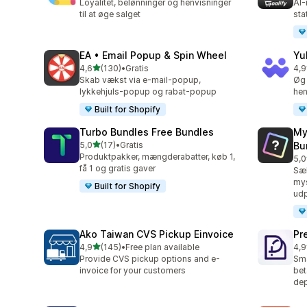
Loyalitet, belønninger og henvisninger
AI-
til at øge salget
sta
EA • Email Popup & Spin Wheel
Yu
ud af 5 stjerner
4,6
(130)
•
Gratis
4,9
130 anmeldelser i alt
25 
Skab vækst via e-mail-popup,
Øg 
lykkehjuls-popup og rabat-popup
hen
Built for Shopify
Turbo Bundles Free Bundles
My
ud af 5 stjerner
5,0
(17)
•
Gratis
Bu
17 anmeldelser i alt
Produktpakker, mængderabatter, køb 1,
5,0
19 
få 1 og gratis gaver
Sæl
my
Built for Shopify
udp
Ako Taiwan CVS Pickup Einvoice
Pr
ud af 5 stjerner
4,9
(145)
•
Free plan available
4,9
145 anmeldelser i alt
101
Provide CVS pickup options and e-
Sma
invoice for your customers
bet
de