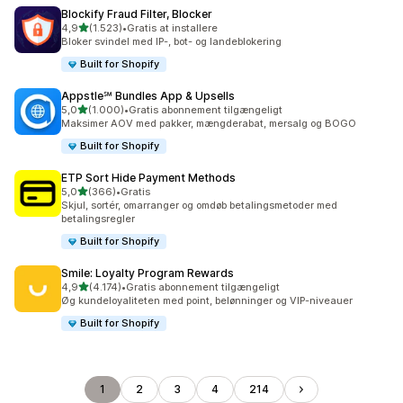
Blockify Fraud Filter, Blocker
ud af 5 stjerner
4,9
(1.523)
•
Gratis at installere
1523 anmeldelser i alt
Bloker svindel med IP-, bot- og landeblokering
Built for Shopify
Appstle℠ Bundles App & Upsells
ud af 5 stjerner
5,0
(1.000)
•
Gratis abonnement tilgængeligt
1000 anmeldelser i alt
Maksimer AOV med pakker, mængderabat, mersalg og BOGO
Built for Shopify
ETP Sort Hide Payment Methods
ud af 5 stjerner
5,0
(366)
•
Gratis
366 anmeldelser i alt
Skjul, sortér, omarranger og omdøb betalingsmetoder med
betalingsregler
Built for Shopify
Smile: Loyalty Program Rewards
ud af 5 stjerner
4,9
(4.174)
•
Gratis abonnement tilgængeligt
4174 anmeldelser i alt
Øg kundeloyaliteten med point, belønninger og VIP-niveauer
Built for Shopify
1
2
3
4
214