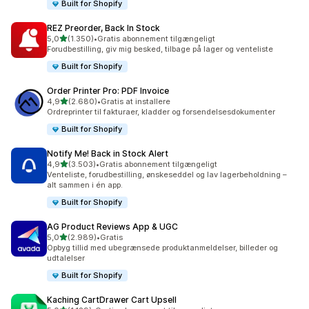
Built for Shopify
REZ Preorder, Back In Stock
ud af 5 stjerner
5,0
(1.350)
•
Gratis abonnement tilgængeligt
1350 anmeldelser i alt
Forudbestilling, giv mig besked, tilbage på lager og venteliste
Built for Shopify
Order Printer Pro: PDF Invoice
ud af 5 stjerner
4,9
(2.680)
•
Gratis at installere
2680 anmeldelser i alt
Ordreprinter til fakturaer, kladder og forsendelsesdokumenter
Built for Shopify
Notify Me! Back in Stock Alert
ud af 5 stjerner
4,9
(3.503)
•
Gratis abonnement tilgængeligt
3503 anmeldelser i alt
Venteliste, forudbestilling, ønskeseddel og lav lagerbeholdning –
alt sammen i én app.
Built for Shopify
AG Product Reviews App & UGC
ud af 5 stjerner
5,0
(2.989)
•
Gratis
2989 anmeldelser i alt
Opbyg tillid med ubegrænsede produktanmeldelser, billeder og
udtalelser
Built for Shopify
Kaching CartDrawer Cart Upsell