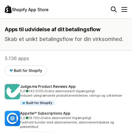
Shopify App Store
Apps til udvidelse af dit betalingsflow
Skab et unikt betalingsflow for din virksomhed.
5.136 apps
Built for Shopify
Judge.me Product Reviews App
ud af 5 stjerner
5,0
(43.033)
•
Gratis abonnement tilgængeligt
43033 anmeldelser i alt
Indsaml ubegrænsede produktanmeldelser, ratings og udtalelser
Built for Shopify
Appstle℠ Subscriptions App
ud af 5 stjerner
5,0
(8.110)
•
Gratis abonnement tilgængeligt
8110 anmeldelser i alt
Fasthold kunder med abonnementer, abonnementsbokse og
pakketilbud