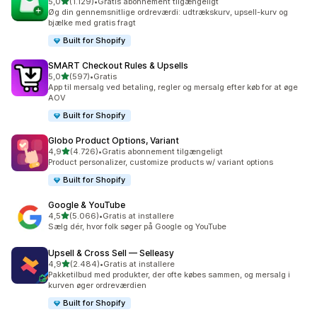
ud af 5 stjerner
5,0
(1.129)
•
Gratis abonnement tilgængeligt
1129 anmeldelser i alt
Øg din gennemsnitlige ordreværdi: udtrækskurv, upsell-kurv og
bjælke med gratis fragt
Built for Shopify
SMART Checkout Rules & Upsells
ud af 5 stjerner
5,0
(597)
•
Gratis
597 anmeldelser i alt
App til mersalg ved betaling, regler og mersalg efter køb for at øge
AOV
Built for Shopify
Globo Product Options, Variant
ud af 5 stjerner
4,9
(4.726)
•
Gratis abonnement tilgængeligt
4726 anmeldelser i alt
Product personalizer, customize products w/ variant options
Built for Shopify
Google & YouTube
ud af 5 stjerner
4,5
(5.066)
•
Gratis at installere
5066 anmeldelser i alt
Sælg dér, hvor folk søger på Google og YouTube
Upsell & Cross Sell — Selleasy
ud af 5 stjerner
4,9
(2.484)
•
Gratis at installere
2484 anmeldelser i alt
Pakketilbud med produkter, der ofte købes sammen, og mersalg i
kurven øger ordreværdien
Built for Shopify