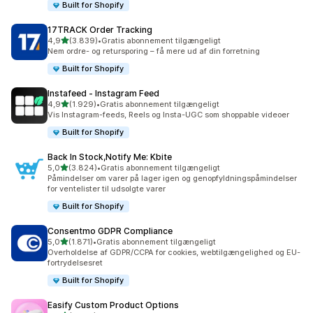
Built for Shopify
17TRACK Order Tracking
ud af 5 stjerner
4,9
(3.839)
•
Gratis abonnement tilgængeligt
3839 anmeldelser i alt
Nem ordre- og retursporing – få mere ud af din forretning
Built for Shopify
Instafeed ‑ Instagram Feed
ud af 5 stjerner
4,9
(1.929)
•
Gratis abonnement tilgængeligt
1929 anmeldelser i alt
Vis Instagram-feeds, Reels og Insta-UGC som shoppable videoer
Built for Shopify
Back In Stock,Notify Me: Kbite
ud af 5 stjerner
5,0
(3.824)
•
Gratis abonnement tilgængeligt
3824 anmeldelser i alt
Påmindelser om varer på lager igen og genopfyldningspåmindelser
for ventelister til udsolgte varer
Built for Shopify
Consentmo GDPR Compliance
ud af 5 stjerner
5,0
(1.871)
•
Gratis abonnement tilgængeligt
1871 anmeldelser i alt
Overholdelse af GDPR/CCPA for cookies, webtilgængelighed og EU-
fortrydelsesret
Built for Shopify
Easify Custom Product Options