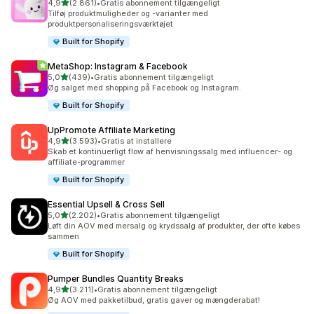
ud af 5 stjerner
4,9
(2.861)
•
Gratis abonnement tilgængeligt
2861 anmeldelser i alt
Tilføj produktmuligheder og -varianter med
produktpersonaliseringsværktøjet
Built for Shopify
MetaShop: Instagram & Facebook
ud af 5 stjerner
5,0
(439)
•
Gratis abonnement tilgængeligt
439 anmeldelser i alt
Øg salget med shopping på Facebook og Instagram.
Built for Shopify
UpPromote Affiliate Marketing
ud af 5 stjerner
4,9
(3.593)
•
Gratis at installere
3593 anmeldelser i alt
Skab et kontinuerligt flow af henvisningssalg med influencer- og
affiliate-programmer
Built for Shopify
Essential Upsell & Cross Sell
ud af 5 stjerner
5,0
(2.202)
•
Gratis abonnement tilgængeligt
2202 anmeldelser i alt
Løft din AOV med mersalg og krydssalg af produkter, der ofte købes
sammen
Built for Shopify
Pumper Bundles Quantity Breaks
ud af 5 stjerner
4,9
(3.211)
•
Gratis abonnement tilgængeligt
3211 anmeldelser i alt
Øg AOV med pakketilbud, gratis gaver og mængderabat!