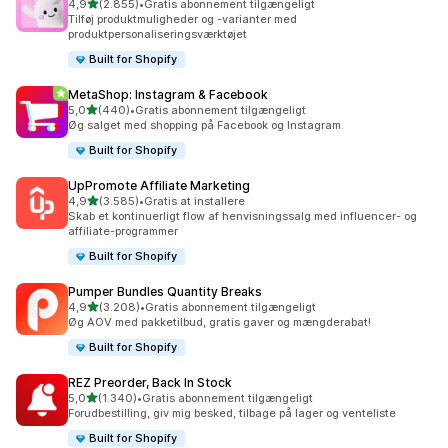
ud af 5 stjerner
4,9
(2.855)
•
Gratis abonnement tilgængeligt
2855 anmeldelser i alt
Tilføj produktmuligheder og -varianter med
produktpersonaliseringsværktøjet
Built for Shopify
MetaShop: Instagram & Facebook
ud af 5 stjerner
5,0
(440)
•
Gratis abonnement tilgængeligt
440 anmeldelser i alt
Øg salget med shopping på Facebook og Instagram.
Built for Shopify
UpPromote Affiliate Marketing
ud af 5 stjerner
4,9
(3.585)
•
Gratis at installere
3585 anmeldelser i alt
Skab et kontinuerligt flow af henvisningssalg med influencer- og
affiliate-programmer
Built for Shopify
Pumper Bundles Quantity Breaks
ud af 5 stjerner
4,9
(3.208)
•
Gratis abonnement tilgængeligt
3208 anmeldelser i alt
Øg AOV med pakketilbud, gratis gaver og mængderabat!
Built for Shopify
REZ Preorder, Back In Stock
ud af 5 stjerner
5,0
(1.340)
•
Gratis abonnement tilgængeligt
1340 anmeldelser i alt
Forudbestilling, giv mig besked, tilbage på lager og venteliste
Built for Shopify