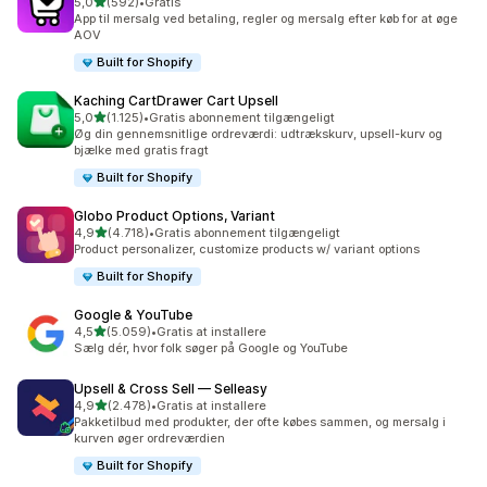
ud af 5 stjerner
5,0
(592)
•
Gratis
592 anmeldelser i alt
App til mersalg ved betaling, regler og mersalg efter køb for at øge
AOV
Built for Shopify
Kaching CartDrawer Cart Upsell
ud af 5 stjerner
5,0
(1.125)
•
Gratis abonnement tilgængeligt
1125 anmeldelser i alt
Øg din gennemsnitlige ordreværdi: udtrækskurv, upsell-kurv og
bjælke med gratis fragt
Built for Shopify
Globo Product Options, Variant
ud af 5 stjerner
4,9
(4.718)
•
Gratis abonnement tilgængeligt
4718 anmeldelser i alt
Product personalizer, customize products w/ variant options
Built for Shopify
Google & YouTube
ud af 5 stjerner
4,5
(5.059)
•
Gratis at installere
5059 anmeldelser i alt
Sælg dér, hvor folk søger på Google og YouTube
Upsell & Cross Sell — Selleasy
ud af 5 stjerner
4,9
(2.478)
•
Gratis at installere
2478 anmeldelser i alt
Pakketilbud med produkter, der ofte købes sammen, og mersalg i
kurven øger ordreværdien
Built for Shopify