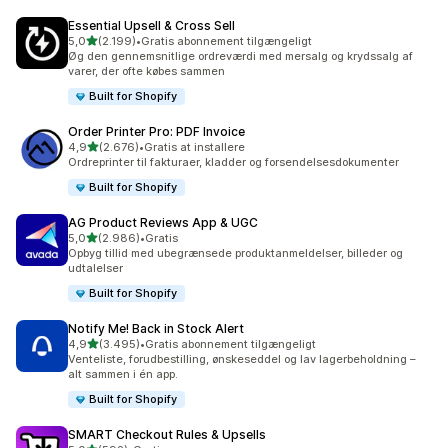
Essential Upsell & Cross Sell
ud af 5 stjerner
5,0
(2.199)
•
Gratis abonnement tilgængeligt
2199 anmeldelser i alt
Øg den gennemsnitlige ordreværdi med mersalg og krydssalg af
varer, der ofte købes sammen
Built for Shopify
Order Printer Pro: PDF Invoice
ud af 5 stjerner
4,9
(2.676)
•
Gratis at installere
2676 anmeldelser i alt
Ordreprinter til fakturaer, kladder og forsendelsesdokumenter
Built for Shopify
AG Product Reviews App & UGC
ud af 5 stjerner
5,0
(2.986)
•
Gratis
2986 anmeldelser i alt
Opbyg tillid med ubegrænsede produktanmeldelser, billeder og
udtalelser
Built for Shopify
Notify Me! Back in Stock Alert
ud af 5 stjerner
4,9
(3.495)
•
Gratis abonnement tilgængeligt
3495 anmeldelser i alt
Venteliste, forudbestilling, ønskeseddel og lav lagerbeholdning –
alt sammen i én app.
Built for Shopify
SMART Checkout Rules & Upsells