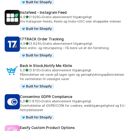
Built for Shopify
Instafeed ‑ Instagram Feed
ud af 5 stjerner
4,9
(1.928)
•
Gratis abonnement tilgængeligt
1928 anmeldelser i alt
Vis Instagram-feeds, Reels og Insta-UGC som shoppable videoer
Built for Shopify
17TRACK Order Tracking
ud af 5 stjerner
4,9
(3.824)
•
Gratis abonnement tilgængeligt
3824 anmeldelser i alt
Nem ordre- og retursporing – få mere ud af din forretning
Built for Shopify
Back In Stock,Notify Me: Kbite
ud af 5 stjerner
5,0
(3.813)
•
Gratis abonnement tilgængeligt
3813 anmeldelser i alt
Påmindelser om varer på lager igen og genopfyldningspåmindelser
for ventelister til udsolgte varer
Built for Shopify
Consentmo GDPR Compliance
ud af 5 stjerner
5,0
(1.870)
•
Gratis abonnement tilgængeligt
1870 anmeldelser i alt
Overholdelse af GDPR/CCPA for cookies, webtilgængelighed og EU-
fortrydelsesret
Built for Shopify
Easify Custom Product Options