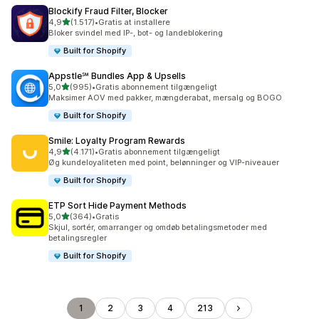
Blockify Fraud Filter, Blocker
ud af 5 stjerner
4,9
(1.517)
•
Gratis at installere
1517 anmeldelser i alt
Bloker svindel med IP-, bot- og landeblokering
Built for Shopify
Appstle℠ Bundles App & Upsells
ud af 5 stjerner
5,0
(995)
•
Gratis abonnement tilgængeligt
995 anmeldelser i alt
Maksimer AOV med pakker, mængderabat, mersalg og BOGO
Built for Shopify
Smile: Loyalty Program Rewards
ud af 5 stjerner
4,9
(4.171)
•
Gratis abonnement tilgængeligt
4171 anmeldelser i alt
Øg kundeloyaliteten med point, belønninger og VIP-niveauer
Built for Shopify
ETP Sort Hide Payment Methods
ud af 5 stjerner
5,0
(364)
•
Gratis
364 anmeldelser i alt
Skjul, sortér, omarranger og omdøb betalingsmetoder med
betalingsregler
Built for Shopify
1
2
3
4
213