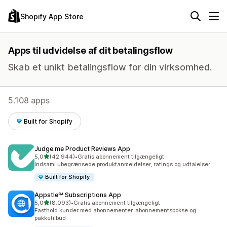
Shopify App Store
Apps til udvidelse af dit betalingsflow
Skab et unikt betalingsflow for din virksomhed.
5.108 apps
Built for Shopify
Judge.me Product Reviews App
ud af 5 stjerner
5,0
(42.944)
•
Gratis abonnement tilgængeligt
42944 anmeldelser i alt
Indsaml ubegrænsede produktanmeldelser, ratings og udtalelser
Built for Shopify
Appstle℠ Subscriptions App
ud af 5 stjerner
5,0
(8.093)
•
Gratis abonnement tilgængeligt
8093 anmeldelser i alt
Fasthold kunder med abonnementer, abonnementsbokse og
pakketilbud