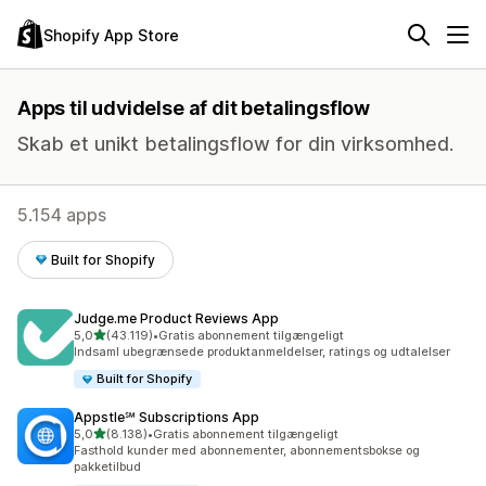
Shopify App Store
Apps til udvidelse af dit betalingsflow
Skab et unikt betalingsflow for din virksomhed.
5.154 apps
Built for Shopify
Judge.me Product Reviews App
ud af 5 stjerner
5,0
(43.119)
•
Gratis abonnement tilgængeligt
43119 anmeldelser i alt
Indsaml ubegrænsede produktanmeldelser, ratings og udtalelser
Built for Shopify
Appstle℠ Subscriptions App
ud af 5 stjerner
5,0
(8.138)
•
Gratis abonnement tilgængeligt
8138 anmeldelser i alt
Fasthold kunder med abonnementer, abonnementsbokse og
pakketilbud