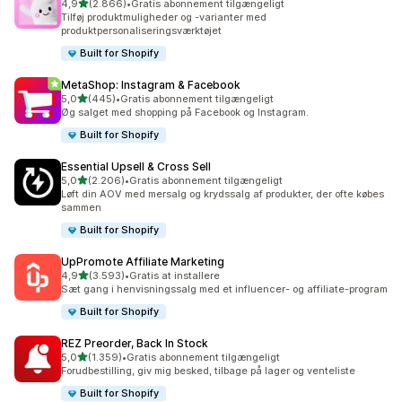
ud af 5 stjerner
4,9
(2.866)
•
Gratis abonnement tilgængeligt
2866 anmeldelser i alt
Tilføj produktmuligheder og -varianter med
produktpersonaliseringsværktøjet
Built for Shopify
MetaShop: Instagram & Facebook
ud af 5 stjerner
5,0
(445)
•
Gratis abonnement tilgængeligt
445 anmeldelser i alt
Øg salget med shopping på Facebook og Instagram.
Built for Shopify
Essential Upsell & Cross Sell
ud af 5 stjerner
5,0
(2.206)
•
Gratis abonnement tilgængeligt
2206 anmeldelser i alt
Løft din AOV med mersalg og krydssalg af produkter, der ofte købes
sammen
Built for Shopify
UpPromote Affiliate Marketing
ud af 5 stjerner
4,9
(3.593)
•
Gratis at installere
3593 anmeldelser i alt
Sæt gang i henvisningssalg med et influencer- og affiliate-program
Built for Shopify
REZ Preorder, Back In Stock
ud af 5 stjerner
5,0
(1.359)
•
Gratis abonnement tilgængeligt
1359 anmeldelser i alt
Forudbestilling, giv mig besked, tilbage på lager og venteliste
Built for Shopify