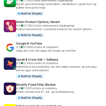
ud af 5 stjerner
5,0
(1.135)
•
Gratis abonnement tilgængeligt
1135 anmeldelser i alt
Øg din gennemsnitlige ordreværdi: udtrækskurv, upsell-kurv og
bjælke med gratis fragt
Built for Shopify
Globo Product Options, Variant
ud af 5 stjerner
4,9
(4.736)
•
Gratis abonnement tilgængeligt
4736 anmeldelser i alt
Product personalizer, customize products w/ variant options
Built for Shopify
Google & YouTube
ud af 5 stjerner
4,5
(5.069)
•
Gratis at installere
5069 anmeldelser i alt
Sælg dér, hvor folk søger på Google og YouTube
Upsell & Cross Sell — Selleasy
ud af 5 stjerner
4,9
(2.485)
•
Gratis at installere
2485 anmeldelser i alt
Pakketilbud med produkter, der ofte købes sammen, og mersalg i
kurven øger ordreværdien
Built for Shopify
Blockify Fraud Filter, Blocker
ud af 5 stjerner
4,9
(1.527)
•
Gratis at installere
1527 anmeldelser i alt
Bloker svindel med IP-, bot- og landeblokering
Built for Shopify