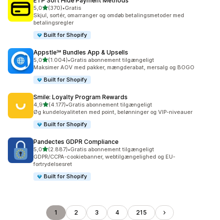
ETP Sort Hide Payment Methods
ud af 5 stjerner
5,0
(370)
•
Gratis
370 anmeldelser i alt
Skjul, sortér, omarranger og omdøb betalingsmetoder med
betalingsregler
Built for Shopify
Appstle℠ Bundles App & Upsells
ud af 5 stjerner
5,0
(1.004)
•
Gratis abonnement tilgængeligt
1004 anmeldelser i alt
Maksimer AOV med pakker, mængderabat, mersalg og BOGO
Built for Shopify
Smile: Loyalty Program Rewards
ud af 5 stjerner
4,9
(4.177)
•
Gratis abonnement tilgængeligt
4177 anmeldelser i alt
Øg kundeloyaliteten med point, belønninger og VIP-niveauer
Built for Shopify
Pandectes GDPR Compliance
ud af 5 stjerner
5,0
(2.887)
•
Gratis abonnement tilgængeligt
2887 anmeldelser i alt
GDPR/CCPA-cookiebanner, webtilgængelighed og EU-
fortrydelsesret
Built for Shopify
1
2
3
4
215