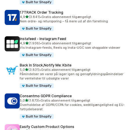
Built for Shopify
17TRACK Order Tracking
ud af 5 stjerner
4,9
(3.841)
•
Gratis abonnement tilgængeligt
3841 anmeldelser i alt
Nem ordre- og retursporing – få mere ud af din forretning
Built for Shopify
Instafeed ‑ Instagram Feed
ud af 5 stjerner
4,9
(1.936)
•
Gratis abonnement tilgængeligt
1936 anmeldelser i alt
Vis Instagram-feeds, Reels og Insta-UGC som shoppable videoer
Built for Shopify
Back In Stock,Notify Me: Kbite
ud af 5 stjerner
5,0
(3.831)
•
Gratis abonnement tilgængeligt
3831 anmeldelser i alt
Påmindelser om varer på lager igen og genopfyldningspåmindelser
for ventelister til udsolgte varer
Built for Shopify
Consentmo GDPR Compliance
ud af 5 stjerner
5,0
(1.873)
•
Gratis abonnement tilgængeligt
1873 anmeldelser i alt
Overholdelse af GDPR/CCPA for cookies, webtilgængelighed og EU-
fortrydelsesret
Built for Shopify
Easify Custom Product Options