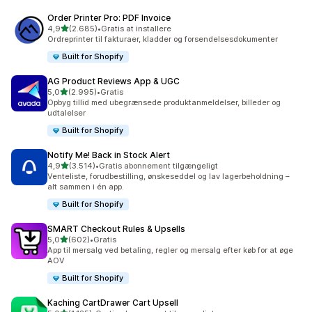
Order Printer Pro: PDF Invoice
ud af 5 stjerner
4,9
(2.685)
•
Gratis at installere
2685 anmeldelser i alt
Ordreprinter til fakturaer, kladder og forsendelsesdokumenter
Built for Shopify
AG Product Reviews App & UGC
ud af 5 stjerner
5,0
(2.995)
•
Gratis
2995 anmeldelser i alt
Opbyg tillid med ubegrænsede produktanmeldelser, billeder og
udtalelser
Built for Shopify
Notify Me! Back in Stock Alert
ud af 5 stjerner
4,9
(3.514)
•
Gratis abonnement tilgængeligt
3514 anmeldelser i alt
Venteliste, forudbestilling, ønskeseddel og lav lagerbeholdning –
alt sammen i én app.
Built for Shopify
SMART Checkout Rules & Upsells
ud af 5 stjerner
5,0
(602)
•
Gratis
602 anmeldelser i alt
App til mersalg ved betaling, regler og mersalg efter køb for at øge
AOV
Built for Shopify
Kaching CartDrawer Cart Upsell