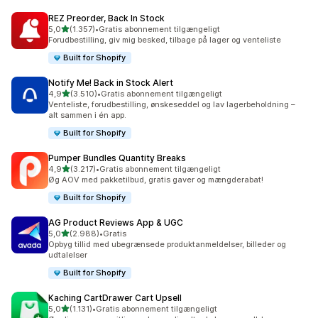
REZ Preorder, Back In Stock
ud af 5 stjerner
5,0
(1.357)
•
Gratis abonnement tilgængeligt
1357 anmeldelser i alt
Forudbestilling, giv mig besked, tilbage på lager og venteliste
Built for Shopify
Notify Me! Back in Stock Alert
ud af 5 stjerner
4,9
(3.510)
•
Gratis abonnement tilgængeligt
3510 anmeldelser i alt
Venteliste, forudbestilling, ønskeseddel og lav lagerbeholdning –
alt sammen i én app.
Built for Shopify
Pumper Bundles Quantity Breaks
ud af 5 stjerner
4,9
(3.217)
•
Gratis abonnement tilgængeligt
3217 anmeldelser i alt
Øg AOV med pakketilbud, gratis gaver og mængderabat!
Built for Shopify
AG Product Reviews App & UGC
ud af 5 stjerner
5,0
(2.988)
•
Gratis
2988 anmeldelser i alt
Opbyg tillid med ubegrænsede produktanmeldelser, billeder og
udtalelser
Built for Shopify
Kaching CartDrawer Cart Upsell
ud af 5 stjerner
5,0
(1.131)
•
Gratis abonnement tilgængeligt
1131 anmeldelser i alt