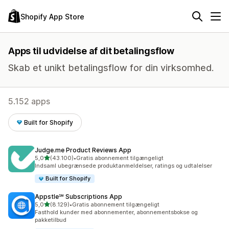
Shopify App Store
Apps til udvidelse af dit betalingsflow
Skab et unikt betalingsflow for din virksomhed.
5.152 apps
Built for Shopify
Judge.me Product Reviews App
ud af 5 stjerner
5,0
(43.100)
•
Gratis abonnement tilgængeligt
43100 anmeldelser i alt
Indsaml ubegrænsede produktanmeldelser, ratings og udtalelser
Built for Shopify
Appstle℠ Subscriptions App
ud af 5 stjerner
5,0
(8.129)
•
Gratis abonnement tilgængeligt
8129 anmeldelser i alt
Fasthold kunder med abonnementer, abonnementsbokse og
pakketilbud