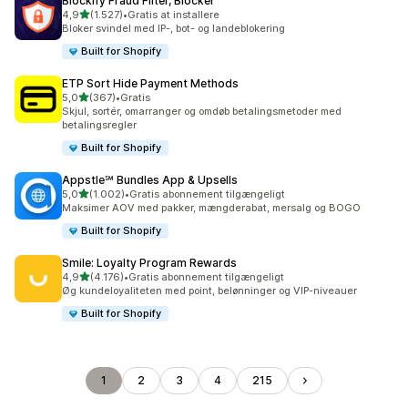
Blockify Fraud Filter, Blocker
ud af 5 stjerner
4,9
(1.527)
•
Gratis at installere
1527 anmeldelser i alt
Bloker svindel med IP-, bot- og landeblokering
Built for Shopify
ETP Sort Hide Payment Methods
ud af 5 stjerner
5,0
(367)
•
Gratis
367 anmeldelser i alt
Skjul, sortér, omarranger og omdøb betalingsmetoder med
betalingsregler
Built for Shopify
Appstle℠ Bundles App & Upsells
ud af 5 stjerner
5,0
(1.002)
•
Gratis abonnement tilgængeligt
1002 anmeldelser i alt
Maksimer AOV med pakker, mængderabat, mersalg og BOGO
Built for Shopify
Smile: Loyalty Program Rewards
ud af 5 stjerner
4,9
(4.176)
•
Gratis abonnement tilgængeligt
4176 anmeldelser i alt
Øg kundeloyaliteten med point, belønninger og VIP-niveauer
Built for Shopify
1
2
3
4
215