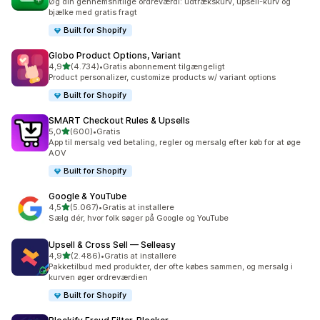
Øg din gennemsnitlige ordreværdi: udtrækskurv, upsell-kurv og
bjælke med gratis fragt
Built for Shopify
Globo Product Options, Variant
ud af 5 stjerner
4,9
(4.734)
•
Gratis abonnement tilgængeligt
4734 anmeldelser i alt
Product personalizer, customize products w/ variant options
Built for Shopify
SMART Checkout Rules & Upsells
ud af 5 stjerner
5,0
(600)
•
Gratis
600 anmeldelser i alt
App til mersalg ved betaling, regler og mersalg efter køb for at øge
AOV
Built for Shopify
Google & YouTube
ud af 5 stjerner
4,5
(5.067)
•
Gratis at installere
5067 anmeldelser i alt
Sælg dér, hvor folk søger på Google og YouTube
Upsell & Cross Sell — Selleasy
ud af 5 stjerner
4,9
(2.486)
•
Gratis at installere
2486 anmeldelser i alt
Pakketilbud med produkter, der ofte købes sammen, og mersalg i
kurven øger ordreværdien
Built for Shopify