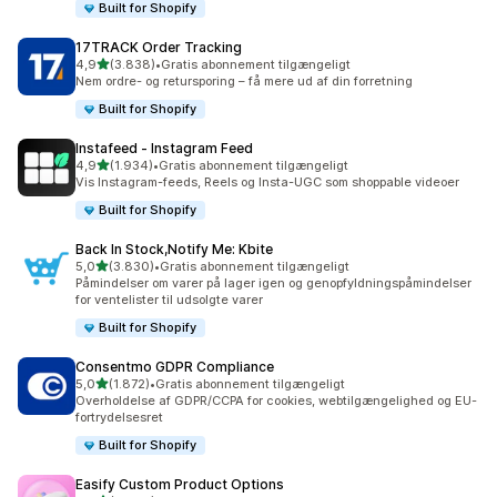
Built for Shopify
17TRACK Order Tracking
ud af 5 stjerner
4,9
(3.838)
•
Gratis abonnement tilgængeligt
3838 anmeldelser i alt
Nem ordre- og retursporing – få mere ud af din forretning
Built for Shopify
Instafeed ‑ Instagram Feed
ud af 5 stjerner
4,9
(1.934)
•
Gratis abonnement tilgængeligt
1934 anmeldelser i alt
Vis Instagram-feeds, Reels og Insta-UGC som shoppable videoer
Built for Shopify
Back In Stock,Notify Me: Kbite
ud af 5 stjerner
5,0
(3.830)
•
Gratis abonnement tilgængeligt
3830 anmeldelser i alt
Påmindelser om varer på lager igen og genopfyldningspåmindelser
for ventelister til udsolgte varer
Built for Shopify
Consentmo GDPR Compliance
ud af 5 stjerner
5,0
(1.872)
•
Gratis abonnement tilgængeligt
1872 anmeldelser i alt
Overholdelse af GDPR/CCPA for cookies, webtilgængelighed og EU-
fortrydelsesret
Built for Shopify
Easify Custom Product Options