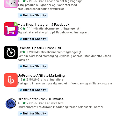
ud af 5 stjerner
4,9
(2.865)
•
Gratis abonnement tilgængeligt
2865 anmeldelser i alt
Tilføj produktmuligheder og -varianter med
produktpersonaliseringsværktøjet
Built for Shopify
MetaShop: Instagram & Facebook
ud af 5 stjerner
5,0
(444)
•
Gratis abonnement tilgængeligt
444 anmeldelser i alt
Øg salget med shopping på Facebook og Instagram.
Built for Shopify
Essential Upsell & Cross Sell
ud af 5 stjerner
5,0
(2.203)
•
Gratis abonnement tilgængeligt
2203 anmeldelser i alt
Løft din AOV med mersalg og krydssalg af produkter, der ofte købes
sammen
Built for Shopify
UpPromote Affiliate Marketing
ud af 5 stjerner
4,9
(3.592)
•
Gratis at installere
3592 anmeldelser i alt
Sæt gang i henvisningssalg med et influencer- og affiliate-program
Built for Shopify
Order Printer Pro: PDF Invoice
ud af 5 stjerner
4,9
(2.685)
•
Gratis at installere
2685 anmeldelser i alt
Ordreprinter til fakturaer, kladder og forsendelsesdokumenter
Built for Shopify