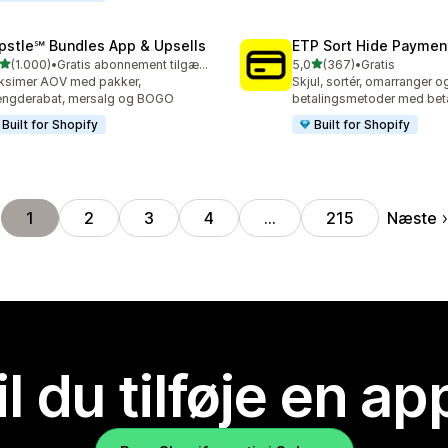
pstle℠ Bundles App & Upsells
ETP Sort Hide Payme
ud af 5 stjerner
ud af 5 stjerner
(1.000)
•
Gratis abonnement tilgængeligt
5,0
(367)
•
Gratis
0 anmeldelser i alt
367 anmeldelser i alt
ksimer AOV med pakker,
Skjul, sortér, omarranger
ngderabat, mersalg og BOGO
betalingsmetoder med beta
Built for Shopify
Built for Shopify
Næste
1
2
3
4
…
215
il du tilføje en ap