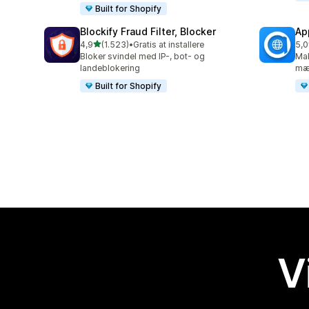
Built for Shopify
Blockify Fraud Filter, Blocker
Ap
ud af 5 stjerner
4,9
(1.523)
•
Gratis at installere
5,0
1523 anmeldelser i alt
100
Bloker svindel med IP-, bot- og
Ma
landeblokering
mæ
Built for Shopify
V