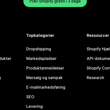
Prøv Shopify gratis i 3 dage
Topkategorier
Ressourcer
Dropshipping
Shopify Hjæ
dukter
Markedspladser
API-dokume
Produktanmeldelser
Shopify Co
g
Mersalg og sampak
Research
E-mailmarkedsføring
SEO
Levering