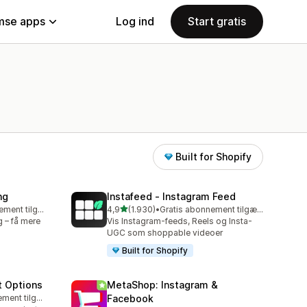
se apps
Log ind
Start gratis
Built for Shopify
ng
Instafeed ‑ Instagram Feed
ud af 5 stjerner
Gratis abonnement tilgængeligt
4,9
(1.930)
•
Gratis abonnement tilgængeligt
1930 anmeldelser i alt
 – få mere
Vis Instagram-feeds, Reels og Insta-
UGC som shoppable videoer
Built for Shopify
t Options
MetaShop: Instagram &
Gratis abonnement tilgængeligt
Facebook