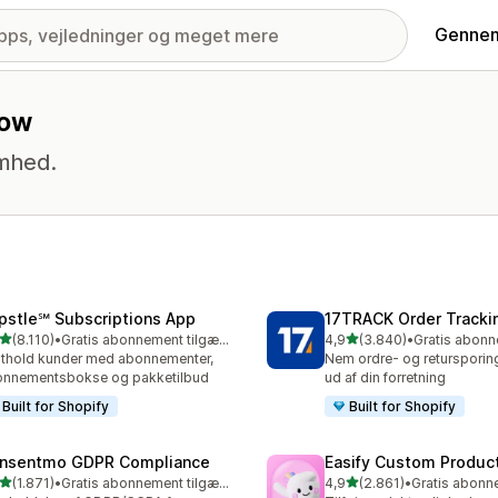
Gennem
low
omhed.
pstle℠ Subscriptions App
17TRACK Order Tracki
ud af 5 stjerner
ud af 5 stjerner
(8.110)
•
Gratis abonnement tilgængeligt
4,9
(3.840)
•
0 anmeldelser i alt
3840 anmeldelser i alt
thold kunder med abonnementer,
Nem ordre- og retursporing
onnementsbokse og pakketilbud
ud af din forretning
Built for Shopify
Built for Shopify
nsentmo GDPR Compliance
Easify Custom Produc
ud af 5 stjerner
ud af 5 stjerner
(1.871)
•
Gratis abonnement tilgængeligt
4,9
(2.861)
•
1 anmeldelser i alt
2861 anmeldelser i alt