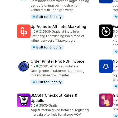
Påmindelser om varer på lager igen og
Ove
genopfyldningspåmindelser for
coo
ventelister til udsolgte varer
for
Built for Shopify
UpPromote Affiliate Marketing
Es
ud af 5 stjerner
4,9
(3.593)
•
Gratis at installere
5,0
3593 anmeldelser i alt
220
Sæt gang i henvisningssalg med et
Løf
influencer- og affiliate-program
kry
sa
Built for Shopify
Order Printer Pro: PDF Invoice
No
ud af 5 stjerner
4,9
(2.681)
•
Gratis at installere
4,9
2681 anmeldelser i alt
350
Ordreprinter til fakturaer, kladder og
Ven
forsendelsesdokumenter
og 
én 
Built for Shopify
SMART Checkout Rules &
Gl
Upsells
4,9
472
Pro
ud af 5 stjerner
5,0
(597)
•
Gratis
597 anmeldelser i alt
pro
App til mersalg ved betaling, regler og
mersalg efter køb for at øge AOV