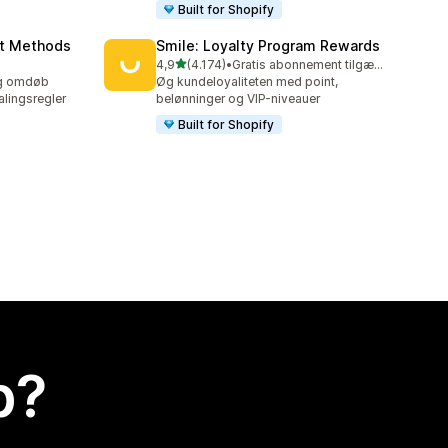
Built for Shopify
nt Methods
Smile: Loyalty Program Rewards
ud af 5 stjerner
4,9
(4.174)
•
Gratis abonnement tilgængeligt
4174 anmeldelser i alt
 og omdøb
Øg kundeloyaliteten med point,
lingsregler
belønninger og VIP-niveauer
Built for Shopify
p?