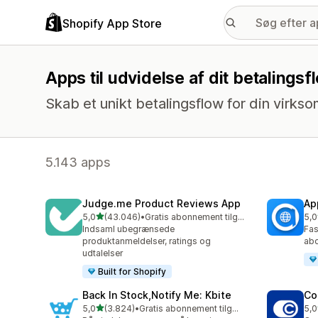
Shopify App Store
Apps til udvidelse af dit betalingsf
Skab et unikt betalingsflow for din virks
5.143 apps
Judge.me Product Reviews App
Ap
ud af 5 stjerner
5,0
(43.046)
•
Gratis abonnement tilgængeligt
5,0
43046 anmeldelser i alt
811
Indsaml ubegrænsede
Fas
produktanmeldelser, ratings og
ab
udtalelser
Built for Shopify
Back In Stock,Notify Me: Kbite
Co
ud af 5 stjerner
5,0
(3.824)
•
Gratis abonnement tilgængeligt
5,0
3824 anmeldelser i alt
187