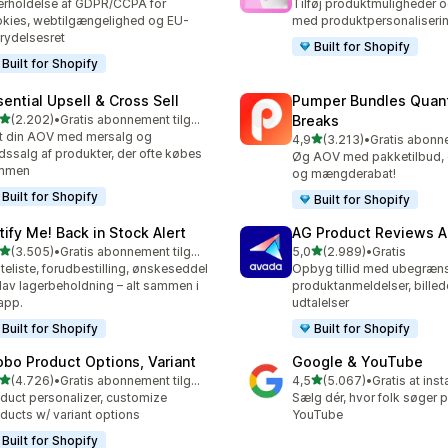
rholdelse af GDPR/CCPA for
Tilføj produktmuligheder o
kies, webtilgængelighed og EU-
med produktpersonaliseri
trydelsesret
Built for Shopify
Built for Shopify
sential Upsell & Cross Sell
Pumper Bundles Quant
ud af 5 stjerner
(2.202)
•
Gratis abonnement tilgængeligt
Breaks
2 anmeldelser i alt
t din AOV med mersalg og
ud af 5 stjerner
4,9
(3.213)
•
3213 anmeldelser i alt
dssalg af produkter, der ofte købes
Øg AOV med pakketilbud, g
mmen
og mængderabat!
Built for Shopify
Built for Shopify
tify Me! Back in Stock Alert
AG Product Reviews 
ud af 5 stjerner
ud af 5 stjerner
(3.505)
•
Gratis abonnement tilgængeligt
5,0
(2.989)
•
Gratis
5 anmeldelser i alt
2989 anmeldelser i alt
teliste, forudbestilling, ønskeseddel
Opbyg tillid med ubegræn
lav lagerbeholdning – alt sammen i
produktanmeldelser, billed
app.
udtalelser
Built for Shopify
Built for Shopify
obo Product Options, Variant
Google & YouTube
ud af 5 stjerner
ud af 5 stjerner
(4.726)
•
Gratis abonnement tilgængeligt
4,5
(5.067)
•
Gratis at inst
6 anmeldelser i alt
5067 anmeldelser i alt
duct personalizer, customize
Sælg dér, hvor folk søger 
ducts w/ variant options
YouTube
Built for Shopify