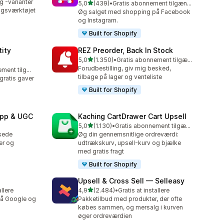
g -varianter
ud af 5 stjerner
5,0
(439)
•
Gratis abonnement tilgængeligt
439 anmeldelser i alt
ngsværktøjet
Øg salget med shopping på Facebook
og Instagram.
Built for Shopify
ity
REZ Preorder, Back In Stock
ud af 5 stjerner
5,0
(1.350)
•
Gratis abonnement tilgængeligt
1350 anmeldelser i alt
Forudbestilling, giv mig besked,
Gratis abonnement tilgængeligt
tilbage på lager og venteliste
ratis gaver
Built for Shopify
App & UGC
Kaching CartDrawer Cart Upsell
ud af 5 stjerner
5,0
(1.130)
•
Gratis abonnement tilgængeligt
1130 anmeldelser i alt
sede
Øg din gennemsnitlige ordreværdi:
er og
udtrækskurv, upsell-kurv og bjælke
med gratis fragt
Built for Shopify
Upsell & Cross Sell — Selleasy
ud af 5 stjerner
allere
4,9
(2.484)
•
Gratis at installere
2484 anmeldelser i alt
på Google og
Pakketilbud med produkter, der ofte
købes sammen, og mersalg i kurven
øger ordreværdien