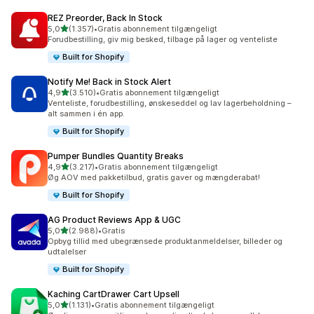
REZ Preorder, Back In Stock
ud af 5 stjerner
5,0
(1.357)
•
Gratis abonnement tilgængeligt
1357 anmeldelser i alt
Forudbestilling, giv mig besked, tilbage på lager og venteliste
Built for Shopify
Notify Me! Back in Stock Alert
ud af 5 stjerner
4,9
(3.510)
•
Gratis abonnement tilgængeligt
3510 anmeldelser i alt
Venteliste, forudbestilling, ønskeseddel og lav lagerbeholdning –
alt sammen i én app.
Built for Shopify
Pumper Bundles Quantity Breaks
ud af 5 stjerner
4,9
(3.217)
•
Gratis abonnement tilgængeligt
3217 anmeldelser i alt
Øg AOV med pakketilbud, gratis gaver og mængderabat!
Built for Shopify
AG Product Reviews App & UGC
ud af 5 stjerner
5,0
(2.988)
•
Gratis
2988 anmeldelser i alt
Opbyg tillid med ubegrænsede produktanmeldelser, billeder og
udtalelser
Built for Shopify
Kaching CartDrawer Cart Upsell
ud af 5 stjerner
5,0
(1.131)
•
Gratis abonnement tilgængeligt
1131 anmeldelser i alt