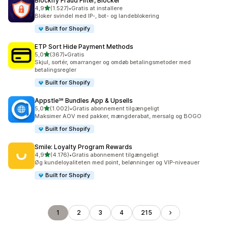
Blockify Fraud Filter, Blocker
ud af 5 stjerner
4,9
(1.527)
•
Gratis at installere
1527 anmeldelser i alt
Bloker svindel med IP-, bot- og landeblokering
Built for Shopify
ETP Sort Hide Payment Methods
ud af 5 stjerner
5,0
(367)
•
Gratis
367 anmeldelser i alt
Skjul, sortér, omarranger og omdøb betalingsmetoder med
betalingsregler
Built for Shopify
Appstle℠ Bundles App & Upsells
ud af 5 stjerner
5,0
(1.002)
•
Gratis abonnement tilgængeligt
1002 anmeldelser i alt
Maksimer AOV med pakker, mængderabat, mersalg og BOGO
Built for Shopify
Smile: Loyalty Program Rewards
ud af 5 stjerner
4,9
(4.176)
•
Gratis abonnement tilgængeligt
4176 anmeldelser i alt
Øg kundeloyaliteten med point, belønninger og VIP-niveauer
Built for Shopify
1
2
3
4
215