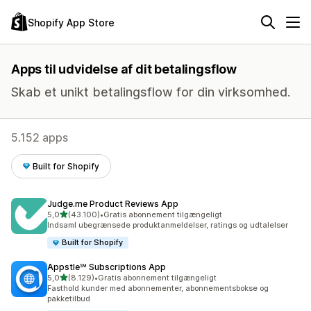
Shopify App Store
Apps til udvidelse af dit betalingsflow
Skab et unikt betalingsflow for din virksomhed.
5.152 apps
Built for Shopify
Judge.me Product Reviews App
ud af 5 stjerner
5,0
(43.100)
•
Gratis abonnement tilgængeligt
43100 anmeldelser i alt
Indsaml ubegrænsede produktanmeldelser, ratings og udtalelser
Built for Shopify
Appstle℠ Subscriptions App
ud af 5 stjerner
5,0
(8.129)
•
Gratis abonnement tilgængeligt
8129 anmeldelser i alt
Fasthold kunder med abonnementer, abonnementsbokse og
pakketilbud