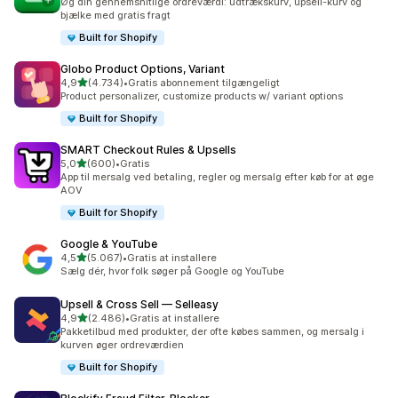
Øg din gennemsnitlige ordreværdi: udtrækskurv, upsell-kurv og
bjælke med gratis fragt
Built for Shopify
Globo Product Options, Variant
ud af 5 stjerner
4,9
(4.734)
•
Gratis abonnement tilgængeligt
4734 anmeldelser i alt
Product personalizer, customize products w/ variant options
Built for Shopify
SMART Checkout Rules & Upsells
ud af 5 stjerner
5,0
(600)
•
Gratis
600 anmeldelser i alt
App til mersalg ved betaling, regler og mersalg efter køb for at øge
AOV
Built for Shopify
Google & YouTube
ud af 5 stjerner
4,5
(5.067)
•
Gratis at installere
5067 anmeldelser i alt
Sælg dér, hvor folk søger på Google og YouTube
Upsell & Cross Sell — Selleasy
ud af 5 stjerner
4,9
(2.486)
•
Gratis at installere
2486 anmeldelser i alt
Pakketilbud med produkter, der ofte købes sammen, og mersalg i
kurven øger ordreværdien
Built for Shopify