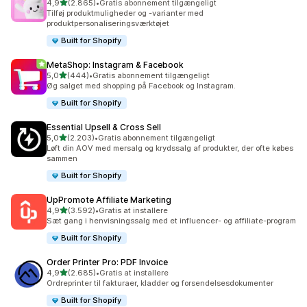
ud af 5 stjerner
4,9
(2.865)
•
Gratis abonnement tilgængeligt
2865 anmeldelser i alt
Tilføj produktmuligheder og -varianter med
produktpersonaliseringsværktøjet
Built for Shopify
MetaShop: Instagram & Facebook
ud af 5 stjerner
5,0
(444)
•
Gratis abonnement tilgængeligt
444 anmeldelser i alt
Øg salget med shopping på Facebook og Instagram.
Built for Shopify
Essential Upsell & Cross Sell
ud af 5 stjerner
5,0
(2.203)
•
Gratis abonnement tilgængeligt
2203 anmeldelser i alt
Løft din AOV med mersalg og krydssalg af produkter, der ofte købes
sammen
Built for Shopify
UpPromote Affiliate Marketing
ud af 5 stjerner
4,9
(3.592)
•
Gratis at installere
3592 anmeldelser i alt
Sæt gang i henvisningssalg med et influencer- og affiliate-program
Built for Shopify
Order Printer Pro: PDF Invoice
ud af 5 stjerner
4,9
(2.685)
•
Gratis at installere
2685 anmeldelser i alt
Ordreprinter til fakturaer, kladder og forsendelsesdokumenter
Built for Shopify