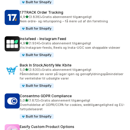
Built for Shopify
17TRACK Order Tracking
ud af 5 stjerner
4,9
(3.838)
•
Gratis abonnement tilgængeligt
3838 anmeldelser i alt
Nem ordre- og retursporing – få mere ud af din forretning
Built for Shopify
Instafeed ‑ Instagram Feed
ud af 5 stjerner
4,9
(1.934)
•
Gratis abonnement tilgængeligt
1934 anmeldelser i alt
Vis Instagram-feeds, Reels og Insta-UGC som shoppable videoer
Built for Shopify
Back In Stock,Notify Me: Kbite
ud af 5 stjerner
5,0
(3.830)
•
Gratis abonnement tilgængeligt
3830 anmeldelser i alt
Påmindelser om varer på lager igen og genopfyldningspåmindelser
for ventelister til udsolgte varer
Built for Shopify
Consentmo GDPR Compliance
ud af 5 stjerner
5,0
(1.872)
•
Gratis abonnement tilgængeligt
1872 anmeldelser i alt
Overholdelse af GDPR/CCPA for cookies, webtilgængelighed og EU-
fortrydelsesret
Built for Shopify
Easify Custom Product Options