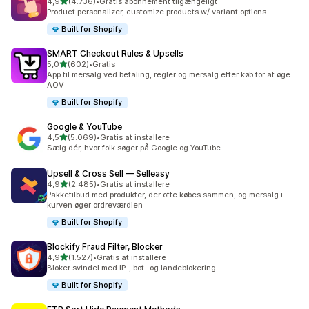
ud af 5 stjerner
4,9
(4.736)
•
Gratis abonnement tilgængeligt
4736 anmeldelser i alt
Product personalizer, customize products w/ variant options
Built for Shopify
SMART Checkout Rules & Upsells
ud af 5 stjerner
5,0
(602)
•
Gratis
602 anmeldelser i alt
App til mersalg ved betaling, regler og mersalg efter køb for at øge
AOV
Built for Shopify
Google & YouTube
ud af 5 stjerner
4,5
(5.069)
•
Gratis at installere
5069 anmeldelser i alt
Sælg dér, hvor folk søger på Google og YouTube
Upsell & Cross Sell — Selleasy
ud af 5 stjerner
4,9
(2.485)
•
Gratis at installere
2485 anmeldelser i alt
Pakketilbud med produkter, der ofte købes sammen, og mersalg i
kurven øger ordreværdien
Built for Shopify
Blockify Fraud Filter, Blocker
ud af 5 stjerner
4,9
(1.527)
•
Gratis at installere
1527 anmeldelser i alt
Bloker svindel med IP-, bot- og landeblokering
Built for Shopify