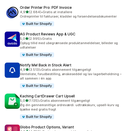
Order Printer Pro: PDF Invoice
ud af 5 stjerner
4,9
(2.684)
•
Gratis at installere
2684 anmeldelser i alt
Ordreprinter til fakturaer, kladder og forsendelsesdokumenter
Built for Shopify
AG Product Reviews App & UGC
ud af 5 stjerner
5,0
(2.995)
•
Gratis
2995 anmeldelser i alt
Opbyg tillid med ubegrænsede produktanmeldelser, billeder og
udtalelser
Built for Shopify
Notify Me! Back in Stock Alert
ud af 5 stjerner
4,9
(3.513)
•
Gratis abonnement tilgængeligt
3513 anmeldelser i alt
Venteliste, forudbestilling, ønskeseddel og lav lagerbeholdning –
alt sammen i én app.
Built for Shopify
Kaching CartDrawer Cart Upsell
ud af 5 stjerner
5,0
(1.135)
•
Gratis abonnement tilgængeligt
1135 anmeldelser i alt
Øg din gennemsnitlige ordreværdi: udtrækskurv, upsell-kurv og
bjælke med gratis fragt
Built for Shopify
Globo Product Options, Variant