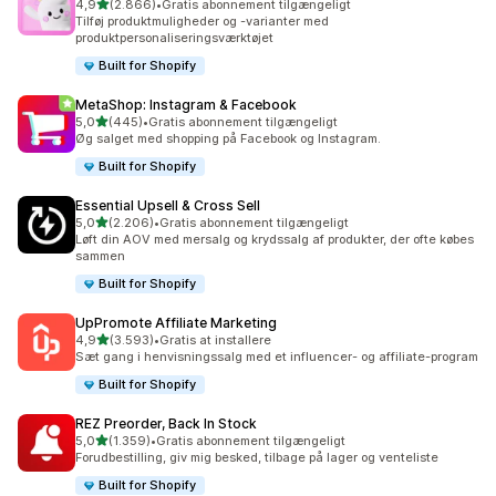
ud af 5 stjerner
4,9
(2.866)
•
Gratis abonnement tilgængeligt
2866 anmeldelser i alt
Tilføj produktmuligheder og -varianter med
produktpersonaliseringsværktøjet
Built for Shopify
MetaShop: Instagram & Facebook
ud af 5 stjerner
5,0
(445)
•
Gratis abonnement tilgængeligt
445 anmeldelser i alt
Øg salget med shopping på Facebook og Instagram.
Built for Shopify
Essential Upsell & Cross Sell
ud af 5 stjerner
5,0
(2.206)
•
Gratis abonnement tilgængeligt
2206 anmeldelser i alt
Løft din AOV med mersalg og krydssalg af produkter, der ofte købes
sammen
Built for Shopify
UpPromote Affiliate Marketing
ud af 5 stjerner
4,9
(3.593)
•
Gratis at installere
3593 anmeldelser i alt
Sæt gang i henvisningssalg med et influencer- og affiliate-program
Built for Shopify
REZ Preorder, Back In Stock
ud af 5 stjerner
5,0
(1.359)
•
Gratis abonnement tilgængeligt
1359 anmeldelser i alt
Forudbestilling, giv mig besked, tilbage på lager og venteliste
Built for Shopify