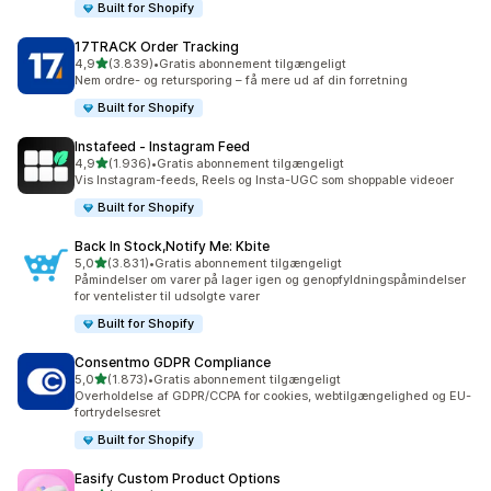
Built for Shopify
17TRACK Order Tracking
ud af 5 stjerner
4,9
(3.839)
•
Gratis abonnement tilgængeligt
3839 anmeldelser i alt
Nem ordre- og retursporing – få mere ud af din forretning
Built for Shopify
Instafeed ‑ Instagram Feed
ud af 5 stjerner
4,9
(1.936)
•
Gratis abonnement tilgængeligt
1936 anmeldelser i alt
Vis Instagram-feeds, Reels og Insta-UGC som shoppable videoer
Built for Shopify
Back In Stock,Notify Me: Kbite
ud af 5 stjerner
5,0
(3.831)
•
Gratis abonnement tilgængeligt
3831 anmeldelser i alt
Påmindelser om varer på lager igen og genopfyldningspåmindelser
for ventelister til udsolgte varer
Built for Shopify
Consentmo GDPR Compliance
ud af 5 stjerner
5,0
(1.873)
•
Gratis abonnement tilgængeligt
1873 anmeldelser i alt
Overholdelse af GDPR/CCPA for cookies, webtilgængelighed og EU-
fortrydelsesret
Built for Shopify
Easify Custom Product Options