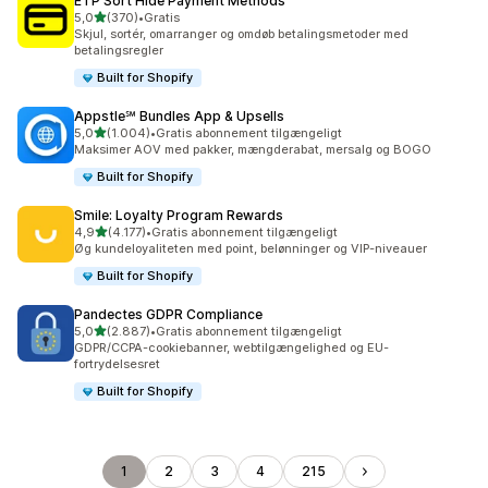
ETP Sort Hide Payment Methods
ud af 5 stjerner
5,0
(370)
•
Gratis
370 anmeldelser i alt
Skjul, sortér, omarranger og omdøb betalingsmetoder med
betalingsregler
Built for Shopify
Appstle℠ Bundles App & Upsells
ud af 5 stjerner
5,0
(1.004)
•
Gratis abonnement tilgængeligt
1004 anmeldelser i alt
Maksimer AOV med pakker, mængderabat, mersalg og BOGO
Built for Shopify
Smile: Loyalty Program Rewards
ud af 5 stjerner
4,9
(4.177)
•
Gratis abonnement tilgængeligt
4177 anmeldelser i alt
Øg kundeloyaliteten med point, belønninger og VIP-niveauer
Built for Shopify
Pandectes GDPR Compliance
ud af 5 stjerner
5,0
(2.887)
•
Gratis abonnement tilgængeligt
2887 anmeldelser i alt
GDPR/CCPA-cookiebanner, webtilgængelighed og EU-
fortrydelsesret
Built for Shopify
1
2
3
4
215