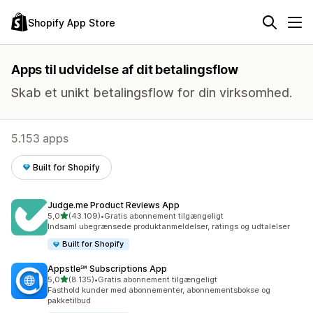
Shopify App Store
Apps til udvidelse af dit betalingsflow
Skab et unikt betalingsflow for din virksomhed.
5.153 apps
Built for Shopify
Judge.me Product Reviews App
ud af 5 stjerner
5,0
(43.109)
•
Gratis abonnement tilgængeligt
43109 anmeldelser i alt
Indsaml ubegrænsede produktanmeldelser, ratings og udtalelser
Built for Shopify
Appstle℠ Subscriptions App
ud af 5 stjerner
5,0
(8.135)
•
Gratis abonnement tilgængeligt
8135 anmeldelser i alt
Fasthold kunder med abonnementer, abonnementsbokse og
pakketilbud