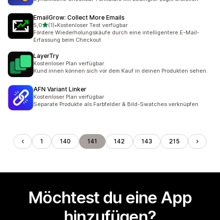
EmailGrow: Collect More Emails
von 5 Sternen
5,0
(1)
•
Kostenloser Test verfügbar
1 Rezensionen insgesamt
Fördere Wiederholungskäufe durch eine intelligentere E-Mail-
Erfassung beim Checkout.
LayerTry
Kostenloser Plan verfügbar
Kund:innen können sich vor dem Kauf in deinen Produkten sehen.
AFN Variant Linker
Kostenloser Plan verfügbar
Separate Produkte als Farbfelder & Bild-Swatches verknüpfen
1
140
141
142
143
215
Möchtest du eine App
hinzufügen?