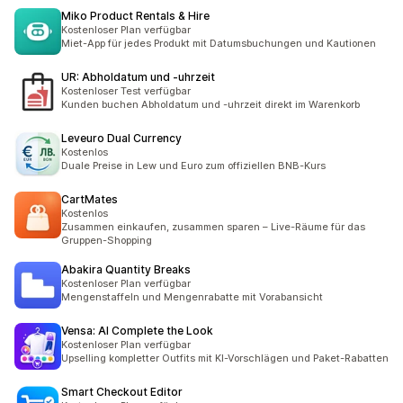
Miko Product Rentals & Hire
Kostenloser Plan verfügbar
Miet-App für jedes Produkt mit Datumsbuchungen und Kautionen
UR: Abholdatum und ‑uhrzeit
Kostenloser Test verfügbar
Kunden buchen Abholdatum und -uhrzeit direkt im Warenkorb
Leveuro Dual Currency
Kostenlos
Duale Preise in Lew und Euro zum offiziellen BNB-Kurs
CartMates
Kostenlos
Zusammen einkaufen, zusammen sparen – Live-Räume für das
Gruppen-Shopping
Abakira Quantity Breaks
Kostenloser Plan verfügbar
Mengenstaffeln und Mengenrabatte mit Vorabansicht
Vensa: AI Complete the Look
Kostenloser Plan verfügbar
Upselling kompletter Outfits mit KI-Vorschlägen und Paket-Rabatten
Smart Checkout Editor