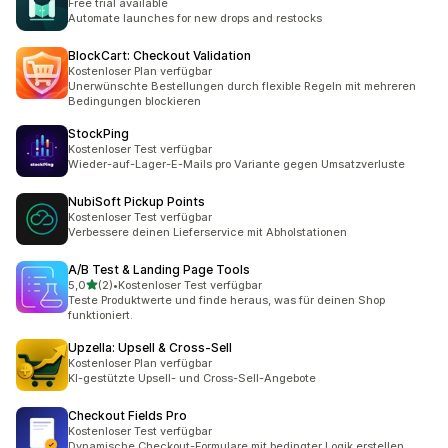
Free trial available
Automate launches for new drops and restocks
BlockCart: Checkout Validation
Kostenloser Plan verfügbar
Unerwünschte Bestellungen durch flexible Regeln mit mehreren
Bedingungen blockieren
StockPing
Kostenloser Test verfügbar
Wieder-auf-Lager-E-Mails pro Variante gegen Umsatzverluste
NubiSoft Pickup Points
Kostenloser Test verfügbar
Verbessere deinen Lieferservice mit Abholstationen
A/B Test & Landing Page Tools
von 5 Sternen
5,0
(2)
•
Kostenloser Test verfügbar
2 Rezensionen insgesamt
Teste Produktwerte und finde heraus, was für deinen Shop
funktioniert.
Upzella: Upsell & Cross‑Sell
Kostenloser Plan verfügbar
KI-gestützte Upsell- und Cross-Sell-Angebote
Checkout Fields Pro
Kostenloser Test verfügbar
Dynamische Checkout-Formulare mit bedingter Logik erstellen