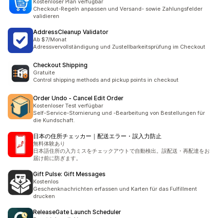
Kostenloser Plan verfügbar
Checkout-Regeln anpassen und Versand- sowie Zahlungsfelder
validieren
AddressCleanup Validator
Ab $7/Monat
Adressvervollständigung und Zustellbarkeitsprüfung im Checkout
Checkout Shipping
Gratuite
Control shipping methods and pickup points in checkout
Order Undo ‑ Cancel Edit Order
Kostenloser Test verfügbar
Self-Service-Stornierung und -Bearbeitung von Bestellungen für
die Kundschaft.
日本の住所チェッカー｜配送エラー・誤入力防止
無料体験あり
日本語住所の入力ミスをチェックアウトで自動検出。誤配送・再配達をお
届け前に防ぎます。
Gift Pulse: Gift Messages
Kostenlos
Geschenknachrichten erfassen und Karten für das Fulfillment
drucken
ReleaseGate Launch Scheduler