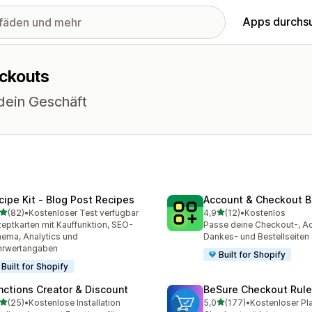
Apps durchs
eckouts
 dein Geschäft
cipe Kit ‑ Blog Post Recipes
Account & Checkout B
von 5 Sternen
von 5 Sternen
(82)
•
Kostenloser Test verfügbar
4,9
(12)
•
Kostenlos
Rezensionen insgesamt
12 Rezensionen insgesamt
eptkarten mit Kauffunktion, SEO-
Passe deine Checkout-, A
ema, Analytics und
Dankes- und Bestellseiten
hrwertangaben
Built for Shopify
Built for Shopify
nctions Creator & Discount
BeSure Checkout Rul
von 5 Sternen
von 5 Sternen
(25)
•
Kostenlose Installation
5,0
(177)
•
Kostenloser Pl
Rezensionen insgesamt
177 Rezensionen insgesa