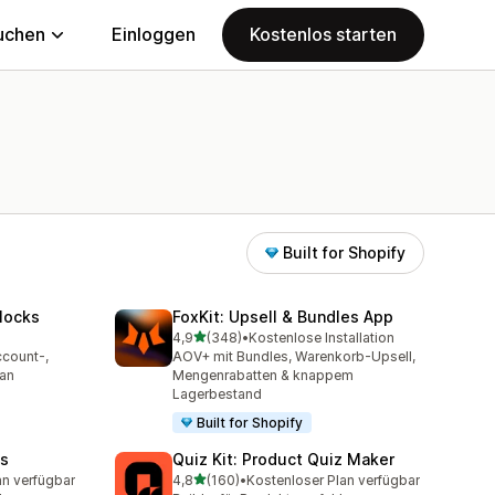
uchen
Einloggen
Kostenlos starten
Built for Shopify
locks
FoxKit: Upsell & Bundles App
von 5 Sternen
4,9
(348)
•
Kostenlose Installation
348 Rezensionen insgesamt
ccount-,
AOV+ mit Bundles, Warenkorb-Upsell,
 an
Mengenrabatten & knappem
Lagerbestand
Built for Shopify
es
Quiz Kit: Product Quiz Maker
von 5 Sternen
an verfügbar
4,8
(160)
•
Kostenloser Plan verfügbar
mt
160 Rezensionen insgesamt