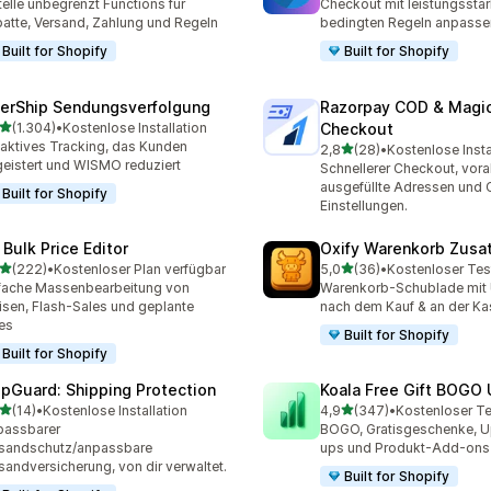
telle unbegrenzt Functions für
Checkout mit leistungsstar
atte, Versand, Zahlung und Regeln
bedingten Regeln anpasse
Built for Shopify
Built for Shopify
terShip Sendungsverfolgung
Razorpay COD & Magi
von 5 Sternen
(1.304)
•
Kostenlose Installation
Checkout
4 Rezensionen insgesamt
aktives Tracking, das Kunden
von 5 Sternen
2,8
(28)
•
Kostenlose Insta
28 Rezensionen insgesam
eistert und WISMO reduziert
Schnellerer Checkout, vor
ausgefüllte Adressen und
Built for Shopify
Einstellungen.
 Bulk Price Editor
Oxify Warenkorb Zusa
von 5 Sternen
von 5 Sternen
(222)
•
Kostenloser Plan verfügbar
5,0
(36)
•
Kostenloser Tes
 Rezensionen insgesamt
36 Rezensionen insgesam
fache Massenbearbeitung von
Warenkorb-Schublade mit 
isen, Flash-Sales und geplante
nach dem Kauf & an der K
es
Built for Shopify
Built for Shopify
ipGuard: Shipping Protection
Koala Free Gift BOGO 
von 5 Sternen
von 5 Sternen
(14)
•
Kostenlose Installation
4,9
(347)
•
Kostenloser Te
Rezensionen insgesamt
347 Rezensionen insgesa
passbarer
BOGO, Gratisgeschenke, U
sandschutz/anpassbare
ups und Produkt-Add-ons 
sandversicherung, von dir verwaltet.
Built for Shopify