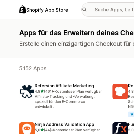
Shopify App Store
Apps für das Erweitern deines Ch
Erstelle einen einzigartigen Checkout für
5.152 Apps
Refersion Affiliate Marketing
Re
von 5 Sternen
4,8
(461)
•
Kostenloser Plan verfügbar
4,8
461 Rezensionen insgesamt
82 
Affiliate-Tracking und -Verwaltung,
Rez
speziell für den E-Commerce
Sch
entwickelt .
Nä
Ninja Address Validation App
Fu
von 5 Sternen
5,0
(44)
•
Kostenloser Plan verfügbar
5,0
44 Rezensionen insgesamt
25 