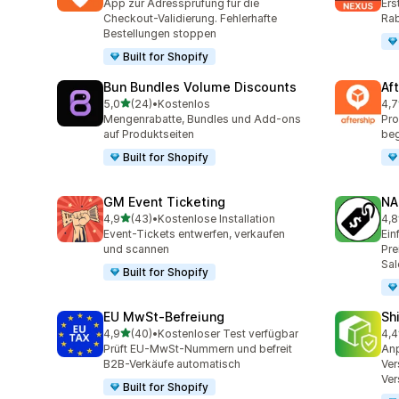
App zur Adressprüfung für die
Ers
Checkout-Validierung. Fehlerhafte
Rab
Bestellungen stoppen
Built for Shopify
Bun Bundles Volume Discounts
Af
von 5 Sternen
5,0
(24)
•
Kostenlos
4,7
24 Rezensionen insgesamt
130
Mengenrabatte, Bundles und Add-ons
Pro
auf Produktseiten
beg
Built for Shopify
GM Event Ticketing
NA
von 5 Sternen
4,9
(43)
•
Kostenlose Installation
4,8
43 Rezensionen insgesamt
222
Event-Tickets entwerfen, verkaufen
Ein
und scannen
Pre
Sal
Built for Shopify
EU MwSt‑Befreiung
Sh
von 5 Sternen
4,9
(40)
•
Kostenloser Test verfügbar
4,4
40 Rezensionen insgesamt
14 
Prüft EU-MwSt-Nummern und befreit
An
B2B-Verkäufe automatisch
Ver
Ver
Built for Shopify