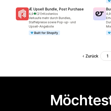
Æ Upsell Bundle, Post Purchase
Bu
von 5 Sternen
4,9
(21)
•
Kostenlos
4,9
21 Rezensionen insgesamt
52 
Verkaufe mehr durch Bundles,
Erh
Staffelpreise sowie Pop-up- und
Dur
Upsell-Angebote
Mi
Built for Shopify
Zurück
1
Möchtest