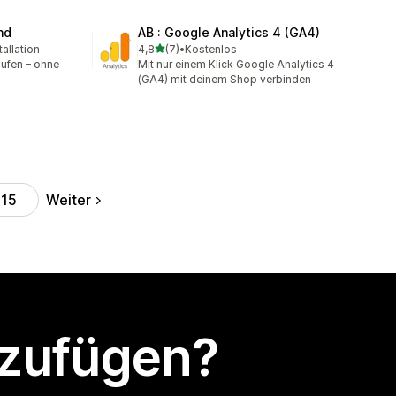
nd
AB : Google Analytics 4 (GA4)
von 5 Sternen
allation
4,8
(7)
•
Kostenlos
mt
7 Rezensionen insgesamt
aufen – ohne
Mit nur einem Klick Google Analytics 4
(GA4) mit deinem Shop verbinden
Weiter
215
nzufügen?