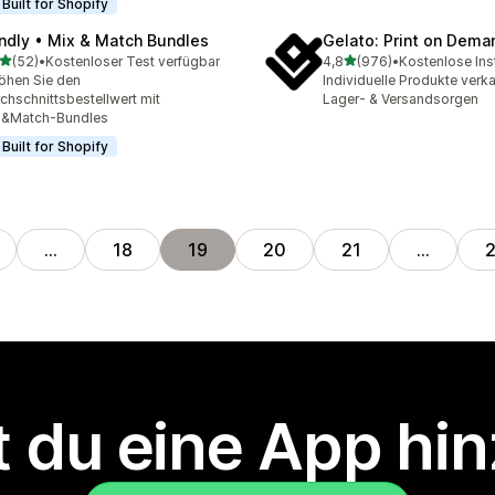
Built for Shopify
ndly • Mix & Match Bundles
Gelato: Print on Dema
von 5 Sternen
von 5 Sternen
(52)
•
Kostenloser Test verfügbar
4,8
(976)
•
Kostenlose Inst
Rezensionen insgesamt
976 Rezensionen insgesa
öhen Sie den
Individuelle Produkte verk
chschnittsbestellwert mit
Lager- & Versandsorgen
x&Match-Bundles
Built for Shopify
…
18
19
20
21
…
 du eine App hi