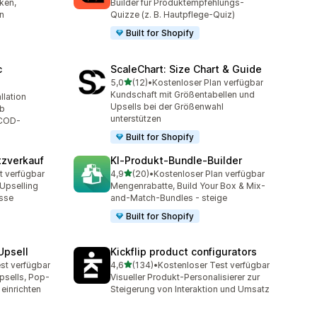
ken,
Builder für Produktempfehlungs-
n
Quizze (z. B. Hautpflege-Quiz)
Built for Shopify
c
ScaleChart: Size Chart & Guide
von 5 Sternen
5,0
(12)
•
Kostenloser Plan verfügbar
12 Rezensionen insgesamt
Kundschaft mit Größentabellen und
llation
t
Upsells bei der Größenwahl
ab
unterstützen
 COD-
Built for Shopify
tzverkauf
KI‑Produkt‑Bundle‑Builder
von 5 Sternen
t verfügbar
4,9
(20)
•
Kostenloser Plan verfügbar
t
20 Rezensionen insgesamt
Upselling
Mengenrabatte, Build Your Box & Mix-
asse
and-Match-Bundles - steige
Built for Shopify
Upsell
Kickflip product configurators
von 5 Sternen
st verfügbar
4,6
(134)
•
Kostenloser Test verfügbar
mt
134 Rezensionen insgesamt
psells, Pop-
Visueller Produkt-Personalisierer zur
einrichten
Steigerung von Interaktion und Umsatz