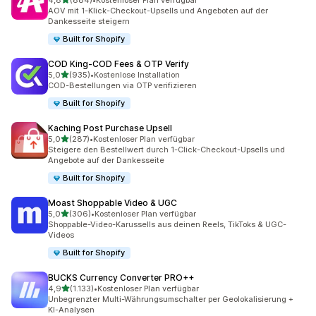
4,8
(884)
•
Kostenloser Plan verfügbar
884 Rezensionen insgesamt
AOV mit 1-Klick-Checkout-Upsells und Angeboten auf der
Dankesseite steigern
Built for Shopify
COD King‑COD Fees & OTP Verify
von 5 Sternen
5,0
(935)
•
Kostenlose Installation
935 Rezensionen insgesamt
COD-Bestellungen via OTP verifizieren
Built for Shopify
Kaching Post Purchase Upsell
von 5 Sternen
5,0
(287)
•
Kostenloser Plan verfügbar
287 Rezensionen insgesamt
Steigere den Bestellwert durch 1-Click-Checkout-Upsells und
Angebote auf der Dankesseite
Built for Shopify
Moast Shoppable Video & UGC
von 5 Sternen
5,0
(306)
•
Kostenloser Plan verfügbar
306 Rezensionen insgesamt
Shoppable-Video-Karussells aus deinen Reels, TikToks & UGC-
Videos
Built for Shopify
BUCKS Currency Converter PRO++
von 5 Sternen
4,9
(1.133)
•
Kostenloser Plan verfügbar
1133 Rezensionen insgesamt
Unbegrenzter Multi-Währungsumschalter per Geolokalisierung +
KI-Analysen