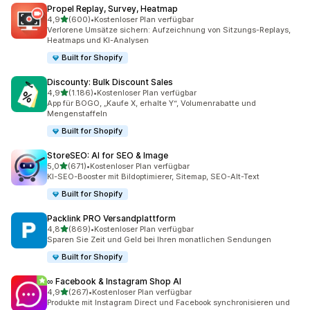
Propel Replay, Survey, Heatmap
von 5 Sternen
4,9
(600)
•
Kostenloser Plan verfügbar
600 Rezensionen insgesamt
Verlorene Umsätze sichern: Aufzeichnung von Sitzungs-Replays,
Heatmaps und KI-Analysen
Built for Shopify
Discounty: Bulk Discount Sales
von 5 Sternen
4,9
(1.186)
•
Kostenloser Plan verfügbar
1186 Rezensionen insgesamt
App für BOGO, „Kaufe X, erhalte Y“, Volumenrabatte und
Mengenstaffeln
Built for Shopify
StoreSEO: AI for SEO & Image
von 5 Sternen
5,0
(671)
•
Kostenloser Plan verfügbar
671 Rezensionen insgesamt
KI-SEO-Booster mit Bildoptimierer, Sitemap, SEO-Alt-Text
Built for Shopify
Packlink PRO Versandplattform
von 5 Sternen
4,8
(869)
•
Kostenloser Plan verfügbar
869 Rezensionen insgesamt
Sparen Sie Zeit und Geld bei Ihren monatlichen Sendungen
Built for Shopify
∞ Facebook & Instagram Shop AI
von 5 Sternen
4,9
(267)
•
Kostenloser Plan verfügbar
267 Rezensionen insgesamt
Produkte mit Instagram Direct und Facebook synchronisieren und