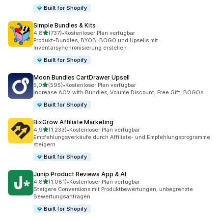
Built for Shopify
Simple Bundles & Kits
von 5 Sternen
4,8
(737)
•
Kostenloser Plan verfügbar
737 Rezensionen insgesamt
Produkt-Bundles, BYOB, BOGO und Upsells mit
Inventarsynchronisierung erstellen
Built for Shopify
Moon Bundles CartDrawer Upsell
von 5 Sternen
5,0
(595)
•
Kostenloser Plan verfügbar
595 Rezensionen insgesamt
Increase AOV with Bundles, Volume Discount, Free Gift, BOGOs
Built for Shopify
BixGrow Affiliate Marketing
von 5 Sternen
4,9
(1.233)
•
Kostenloser Plan verfügbar
1233 Rezensionen insgesamt
Empfehlungsverkäufe durch Affiliate- und Empfehlungsprogramme
steigern
Built for Shopify
Junip Product Reviews App & AI
von 5 Sternen
4,8
(1.081)
•
Kostenloser Plan verfügbar
1081 Rezensionen insgesamt
Steigere Conversions mit Produktbewertungen, unbegrenzte
Bewertungsanfragen
Built for Shopify