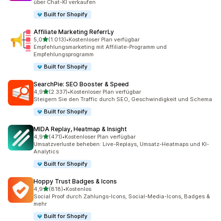
über Chat-KI verkaufen
Built for Shopify
Affiliate Marketing ReferrLy
von 5 Sternen
5,0
(1.013)
•
Kostenloser Plan verfügbar
1013 Rezensionen insgesamt
Empfehlungsmarketing mit Affiliate-Programm und
Empfehlungsprogramm
Built for Shopify
SearchPie: SEO Booster & Speed
von 5 Sternen
4,9
(2.337)
•
Kostenloser Plan verfügbar
2337 Rezensionen insgesamt
Steigern Sie den Traffic durch SEO, Geschwindigkeit und Schema
Built for Shopify
MIDA Replay, Heatmap & Insight
von 5 Sternen
4,9
(471)
•
Kostenloser Plan verfügbar
471 Rezensionen insgesamt
Umsatzverluste beheben: Live-Replays, Umsatz-Heatmaps und KI-
Analytics
Built for Shopify
Hoppy Trust Badges & Icons
von 5 Sternen
4,9
(818)
•
Kostenlos
818 Rezensionen insgesamt
Social Proof durch Zahlungs-Icons, Social-Media-Icons, Badges &
mehr
Built for Shopify