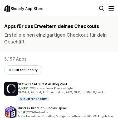
Shopify App Store
Apps für das Erweitern deines Checkouts
Erstelle einen einzigartigen Checkout für dein
Geschäft
5.157 Apps
Built for Shopify
SEOWILL: AI SEO & AI Blog Post
von 5 Sternen
4,8
(1.719)
•
Kostenloser Plan verfügbar
1719 Rezensionen insgesamt
SEOAnt, Alt text, AI Store builder, AEO, GEO, JSON-LD,llms.txt
Built for Shopify
Bundlex Product Bundles Upsell
von 5 Sternen
5,0
(122)
•
Kostenlos
122 Rezensionen insgesamt
Mehr Umsatz mit Bundles, Mengenrabatten und BOGO-Angeboten