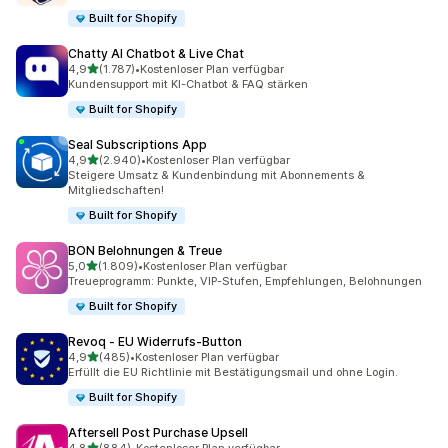
Built for Shopify
Chatty AI Chatbot & Live Chat
von 5 Sternen
4,9
(1.787)
•
Kostenloser Plan verfügbar
1787 Rezensionen insgesamt
Kundensupport mit KI-Chatbot & FAQ stärken
Built for Shopify
Seal Subscriptions App
von 5 Sternen
4,9
(2.940)
•
Kostenloser Plan verfügbar
2940 Rezensionen insgesamt
Steigere Umsatz & Kundenbindung mit Abonnements &
Mitgliedschaften!
Built for Shopify
BON Belohnungen & Treue
von 5 Sternen
5,0
(1.809)
•
Kostenloser Plan verfügbar
1809 Rezensionen insgesamt
Treueprogramm: Punkte, VIP-Stufen, Empfehlungen, Belohnungen
Built for Shopify
Revoq ‑ EU Widerrufs‑Button
von 5 Sternen
4,9
(485)
•
Kostenloser Plan verfügbar
485 Rezensionen insgesamt
Erfüllt die EU Richtlinie mit Bestätigungsmail und ohne Login.
Built for Shopify
Aftersell Post Purchase Upsell
von 5 Sternen