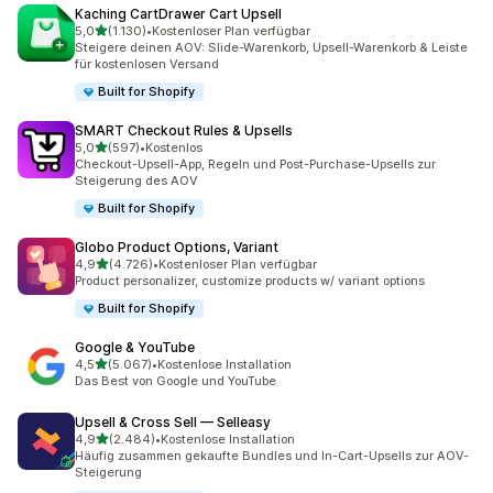
Kaching CartDrawer Cart Upsell
von 5 Sternen
5,0
(1.130)
•
Kostenloser Plan verfügbar
1130 Rezensionen insgesamt
Steigere deinen AOV: Slide-Warenkorb, Upsell-Warenkorb & Leiste
für kostenlosen Versand
Built for Shopify
SMART Checkout Rules & Upsells
von 5 Sternen
5,0
(597)
•
Kostenlos
597 Rezensionen insgesamt
Checkout-Upsell-App, Regeln und Post-Purchase-Upsells zur
Steigerung des AOV
Built for Shopify
Globo Product Options, Variant
von 5 Sternen
4,9
(4.726)
•
Kostenloser Plan verfügbar
4726 Rezensionen insgesamt
Product personalizer, customize products w/ variant options
Built for Shopify
Google & YouTube
von 5 Sternen
4,5
(5.067)
•
Kostenlose Installation
5067 Rezensionen insgesamt
Das Best von Google und YouTube
Upsell & Cross Sell — Selleasy
von 5 Sternen
4,9
(2.484)
•
Kostenlose Installation
2484 Rezensionen insgesamt
Häufig zusammen gekaufte Bundles und In-Cart-Upsells zur AOV-
Steigerung