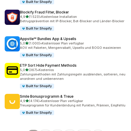
Built for Shopify
Blockify Fraud Filter, Blocker
von 5 Sternen
4,9
(1.523)
•
Kostenlose Installation
1523 Rezensionen insgesamt
Betrugsprävention mit IP-Blocker, Bot-Blocker und Länder-Blocker
Built for Shopify
Appstle℠ Bundles App & Upsells
von 5 Sternen
5,0
(1.000)
•
Kostenloser Plan verfügbar
1000 Rezensionen insgesamt
AOV mit Paketen, Mengenrabatt, Upsells und BOGO maximieren
Built for Shopify
ETP Sort Hide Payment Methods
von 5 Sternen
5,0
(367)
•
Kostenlos
367 Rezensionen insgesamt
Zahlungsmethoden mit Zahlungsregeln ausblenden, sortieren, neu
anordnen und umbenennen
Built for Shopify
Smile Bonusprogramm & Treue
von 5 Sternen
4,9
(4.174)
•
Kostenloser Plan verfügbar
4174 Rezensionen insgesamt
Treueprogramm für Kundenbindung mit Punkten, Prämien, Empfehlu
Built for Shopify