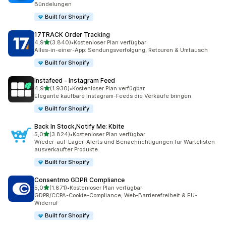
Bündelungen
Built for Shopify
17TRACK Order Tracking
von 5 Sternen
4,9
(3.840)
•
Kostenloser Plan verfügbar
3840 Rezensionen insgesamt
Alles-in-einer-App: Sendungsverfolgung, Retouren & Umtausch
Built for Shopify
Instafeed ‑ Instagram Feed
von 5 Sternen
4,9
(1.930)
•
Kostenloser Plan verfügbar
1930 Rezensionen insgesamt
Elegante kaufbare Instagram-Feeds die Verkäufe bringen
Built for Shopify
Back In Stock,Notify Me: Kbite
von 5 Sternen
5,0
(3.824)
•
Kostenloser Plan verfügbar
3824 Rezensionen insgesamt
Wieder-auf-Lager-Alerts und Benachrichtigungen für Wartelisten
ausverkaufter Produkte
Built for Shopify
Consentmo GDPR Compliance
von 5 Sternen
5,0
(1.871)
•
Kostenloser Plan verfügbar
1871 Rezensionen insgesamt
GDPR/CCPA-Cookie-Compliance, Web-Barrierefreiheit & EU-
Widerruf
Built for Shopify