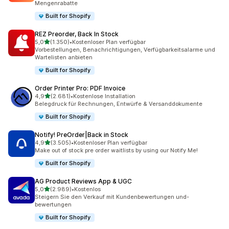
Mengenrabatte
Built for Shopify
REZ Preorder, Back In Stock
von 5 Sternen
5,0
(1.350)
•
Kostenloser Plan verfügbar
1350 Rezensionen insgesamt
Vorbestellungen, Benachrichtigungen, Verfügbarkeitsalarme und
Wartelisten anbieten
Built for Shopify
Order Printer Pro: PDF Invoice
von 5 Sternen
4,9
(2.681)
•
Kostenlose Installation
2681 Rezensionen insgesamt
Belegdruck für Rechnungen, Entwürfe & Versanddokumente
Built for Shopify
Notify! PreOrder|Back in Stock
von 5 Sternen
4,9
(3.505)
•
Kostenloser Plan verfügbar
3505 Rezensionen insgesamt
Make out of stock pre order waitlists by using our Notify Me!
Built for Shopify
AG Product Reviews App & UGC
von 5 Sternen
5,0
(2.989)
•
Kostenlos
2989 Rezensionen insgesamt
Steigern Sie den Verkauf mit Kundenbewertungen und-
bewertungen
Built for Shopify