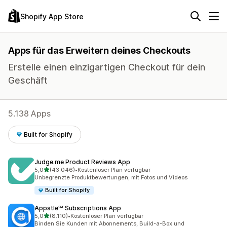
Shopify App Store
Apps für das Erweitern deines Checkouts
Erstelle einen einzigartigen Checkout für dein
Geschäft
5.138 Apps
Built for Shopify
Judge.me Product Reviews App
von 5 Sternen
5,0
(43.046)
•
Kostenloser Plan verfügbar
43046 Rezensionen insgesamt
Unbegrenzte Produktbewertungen, mit Fotos und Videos
Built for Shopify
Appstle℠ Subscriptions App
von 5 Sternen
5,0
(8.110)
•
Kostenloser Plan verfügbar
8110 Rezensionen insgesamt
Binden Sie Kunden mit Abonnements, Build-a-Box und