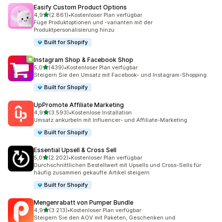
Easify Custom Product Options
von 5 Sternen
4,9
(2.861)
•
Kostenloser Plan verfügbar
2861 Rezensionen insgesamt
Füge Produktoptionen und -varianten mit der
Produktpersonalisierung hinzu
Built for Shopify
Instagram Shop & Facebook Shop
von 5 Sternen
5,0
(439)
•
Kostenloser Plan verfügbar
439 Rezensionen insgesamt
Steigern Sie den Umsatz mit Facebook- und Instagram-Shopping.
Built for Shopify
UpPromote Affiliate Marketing
von 5 Sternen
4,9
(3.593)
•
Kostenlose Installation
3593 Rezensionen insgesamt
Umsatz ankurbeln mit Influencer- und Affiliate-Marketing
Built for Shopify
Essential Upsell & Cross Sell
von 5 Sternen
5,0
(2.202)
•
Kostenloser Plan verfügbar
2202 Rezensionen insgesamt
Durchschnittlichen Bestellwert mit Upsells und Cross-Sells für
häufig zusammen gekaufte Artikel steigern
Built for Shopify
Mengenrabatt von Pumper Bundle
von 5 Sternen
4,9
(3.213)
•
Kostenloser Plan verfügbar
3213 Rezensionen insgesamt
Steigern Sie den AOV mit Paketen, Geschenken und