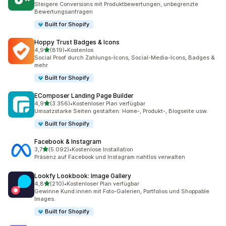
Steigere Conversions mit Produktbewertungen, unbegrenzte
Bewertungsanfragen
Built for Shopify
Hoppy Trust Badges & Icons
von 5 Sternen
4,9
(819)
•
Kostenlos
819 Rezensionen insgesamt
Social Proof durch Zahlungs-Icons, Social-Media-Icons, Badges &
mehr
Built for Shopify
EComposer Landing Page Builder
von 5 Sternen
4,9
(3.356)
•
Kostenloser Plan verfügbar
3356 Rezensionen insgesamt
Umsatzstarke Seiten gestalten: Home-, Produkt-, Blogseite usw.
Built for Shopify
Facebook & Instagram
von 5 Sternen
3,7
(5.092)
•
Kostenlose Installation
5092 Rezensionen insgesamt
Präsenz auf Facebook und Instagram nahtlos verwalten
Lookfy Lookbook: Image Gallery
von 5 Sternen
4,8
(210)
•
Kostenloser Plan verfügbar
210 Rezensionen insgesamt
Gewinne Kund:innen mit Foto-Galerien, Portfolios und Shoppable
Images.
Built for Shopify