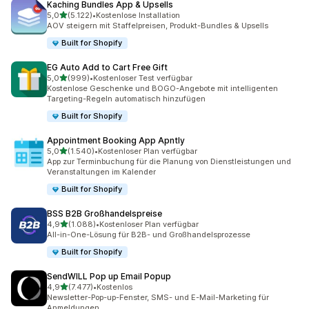
Kaching Bundles App & Upsells
von 5 Sternen
5,0
(5.122)
•
Kostenlose Installation
5122 Rezensionen insgesamt
AOV steigern mit Staffelpreisen, Produkt-Bundles & Upsells
Built for Shopify
EG Auto Add to Cart Free Gift
von 5 Sternen
5,0
(999)
•
Kostenloser Test verfügbar
999 Rezensionen insgesamt
Kostenlose Geschenke und BOGO-Angebote mit intelligenten
Targeting-Regeln automatisch hinzufügen
Built for Shopify
Appointment Booking App Apntly
von 5 Sternen
5,0
(1.540)
•
Kostenloser Plan verfügbar
1540 Rezensionen insgesamt
App zur Terminbuchung für die Planung von Dienstleistungen und
Veranstaltungen im Kalender
Built for Shopify
BSS B2B Großhandelspreise
von 5 Sternen
4,9
(1.088)
•
Kostenloser Plan verfügbar
1088 Rezensionen insgesamt
All-in-One-Lösung für B2B- und Großhandelsprozesse
Built for Shopify
SendWILL Pop up Email Popup
von 5 Sternen
4,9
(7.477)
•
Kostenlos
7477 Rezensionen insgesamt
Newsletter-Pop-up-Fenster, SMS- und E-Mail-Marketing für
Anmeldungen