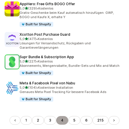
AppHero: Free Gifts BOGO Offer
von 5 Sternen
5,0
(329)
•
Kostenlos
329 Rezensionen insgesamt
Gratis-Geschenke beim Kauf automatisch hinzufügen: GWP,
BOGO und Kaufe X, erhalte Y
Built for Shopify
Xcotton Post Purchase Guard
von 5 Sternen
5,0
(477)
•
Kostenlos
477 Rezensionen insgesamt
Lösungen für Versandschutz, Rückgaben und
Garantieverlängerungen
Supr Bundle & Subscription App
von 5 Sternen
5,0
(227)
•
Kostenlos
227 Rezensionen insgesamt
Abonnements, Mengenrabatte, Bundle-Sets und Mix and Match
Built for Shopify
Meta & Facebook Pixel von Nabu
von 5 Sternen
5,0
(104)
•
Kostenlose Installation
104 Rezensionen insgesamt
Genaues Meta Pixel Tracking für bessere Facebook Ads
Built for Shopify
1
2
3
4
5
6
215