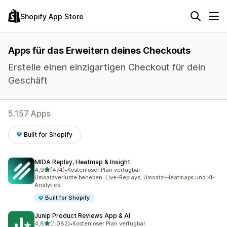
Shopify App Store
Apps für das Erweitern deines Checkouts
Erstelle einen einzigartigen Checkout für dein
Geschäft
5.157 Apps
Built for Shopify
MIDA Replay, Heatmap & Insight
von 5 Sternen
4,9
(474)
•
Kostenloser Plan verfügbar
474 Rezensionen insgesamt
Umsatzverluste beheben: Live-Replays, Umsatz-Heatmaps und KI-
Analytics
Built for Shopify
Junip Product Reviews App & AI
von 5 Sternen
4,8
(1.082)
•
Kostenloser Plan verfügbar
1082 Rezensionen insgesamt