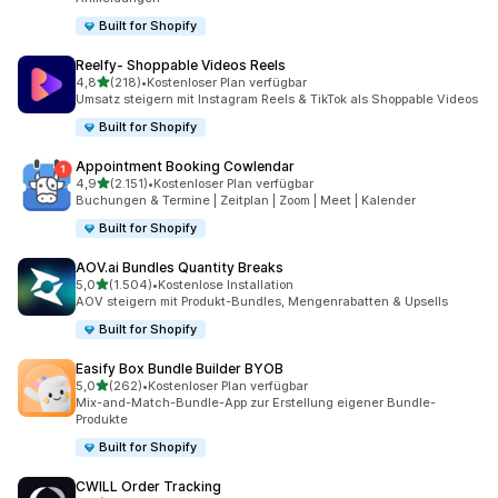
Built for Shopify
Reelfy‑ Shoppable Videos Reels
von 5 Sternen
4,8
(218)
•
Kostenloser Plan verfügbar
218 Rezensionen insgesamt
Umsatz steigern mit Instagram Reels & TikTok als Shoppable Videos
Built for Shopify
Appointment Booking Cowlendar
von 5 Sternen
4,9
(2.151)
•
Kostenloser Plan verfügbar
2151 Rezensionen insgesamt
Buchungen & Termine | Zeitplan | Zoom | Meet | Kalender
Built for Shopify
AOV.ai Bundles Quantity Breaks
von 5 Sternen
5,0
(1.504)
•
Kostenlose Installation
1504 Rezensionen insgesamt
AOV steigern mit Produkt-Bundles, Mengenrabatten & Upsells
Built for Shopify
Easify Box Bundle Builder BYOB
von 5 Sternen
5,0
(262)
•
Kostenloser Plan verfügbar
262 Rezensionen insgesamt
Mix-and-Match-Bundle-App zur Erstellung eigener Bundle-
Produkte
Built for Shopify
CWILL Order Tracking