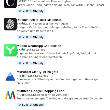
von 5 Sternen
5,0
(2.861)
•
Kostenloser Plan verfügbar
2861 Rezensionen insgesamt
Parcel Panel: Sendungsverfolgung, weniger WISMO, mehr Umsatz
Built for Shopify
Discount Mixer: Bulk Discounts
von 5 Sternen
5,0
(228)
•
Kostenloser Plan verfügbar
228 Rezensionen insgesamt
Steigere Verkäufe durch Mengenrabatte, „Kaufe X, erhalte Y“-
Angebote und Rabattcodes
Built for Shopify
Moose WhatsApp Chat Button
von 5 Sternen
5,0
(124)
•
Kostenlos
124 Rezensionen insgesamt
Abgebrochene Warenkörbe mit WhatsApp-Chat, Widget und
Automatisierung wiederherstellen
Built for Shopify
Microsoft Clarity: AI Insights
von 5 Sternen
4,6
(1.828)
•
Kostenlos
1828 Rezensionen insgesamt
Conversions mit KI-Analysen, Aufzeichnungen und Heatmaps
optimieren
Multifeed Google Shopping Feed
von 5 Sternen
4,9
(965)
•
Kostenloser Plan verfügbar
965 Rezensionen insgesamt
Feeds, serverseitiges Tracking und Google Automated Discounts
Built for Shopify