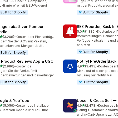
PR/CCPA-Cookie-Compliance,
Füge Produktoptionen und 
-Barrierefreiheit & EU-Widerruf
mit der Produktpersonalisi
Built for Shopify
Built for Shopify
ngenrabatt von Pumper
REZ Preorder, Back In 
von 5 Sternen
ndle
5,0
(1.339)
•
1339 Rezensionen insges
Vorbestellungen, Benachri
von 5 Sternen
(3.208)
•
Kostenloser Plan verfügbar
8 Rezensionen insgesamt
Verfügbarkeitsalarme und W
igern Sie den AOV mit Paketen,
anbieten
schenken und Mengenrabatte
Built for Shopify
Built for Shopify
 Product Reviews App & UGC
Notify! PreOrder|Back 
von 5 Sternen
von 5 Sternen
(2.986)
•
Kostenlos
4,9
(3.493)
•
6 Rezensionen insgesamt
3493 Rezensionen insges
igern Sie den Verkauf mit
Make out of stock pre order
ndenbewertungen und-bewertungen
by using our Notify Me!
Built for Shopify
Built for Shopify
ogle & YouTube
Upsell & Cross Sell —
von 5 Sternen
von 5 Sternen
(5.059)
•
Kostenlose Installation
4,9
(2.478)
•
Kostenlose In
9 Rezensionen insgesamt
2478 Rezensionen insges
 Best von Google und YouTube
Häufig zusammen gekauft
und In-Cart-Upsells zur A