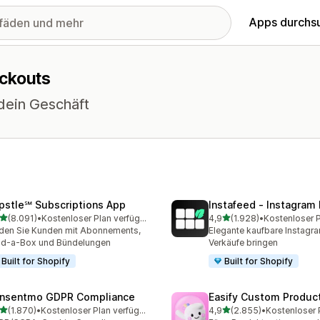
Apps durchs
eckouts
 dein Geschäft
pstle℠ Subscriptions App
Instafeed ‑ Instagram
von 5 Sternen
von 5 Sternen
(8.091)
•
Kostenloser Plan verfügbar
4,9
(1.928)
•
1 Rezensionen insgesamt
1928 Rezensionen insges
den Sie Kunden mit Abonnements,
Elegante kaufbare Instagr
ld-a-Box und Bündelungen
Verkäufe bringen
Built for Shopify
Built for Shopify
nsentmo GDPR Compliance
Easify Custom Produc
von 5 Sternen
von 5 Sternen
(1.870)
•
Kostenloser Plan verfügbar
4,9
(2.855)
•
0 Rezensionen insgesamt
2855 Rezensionen insges