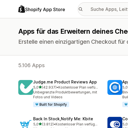
Shopify App Store
Apps für das Erweitern deines Ch
Erstelle einen einzigartigen Checkout für
5.106 Apps
Judge.me Product Reviews App
Ap
von 5 Sternen
5,0
(42.937)
•
Kostenloser Plan verfügbar
5,0
42937 Rezensionen insgesamt
809
Unbegrenzte Produktbewertungen, mit
Bin
Fotos und Videos
Bui
Built for Shopify
Back In Stock,Notify Me: Kbite
Co
von 5 Sternen
5,0
(3.812)
•
Kostenloser Plan verfügbar
5,0
3812 Rezensionen insgesamt
187