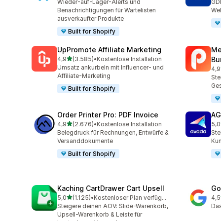
Wieder-auf-Lager-Alerts und
GD
Benachrichtigungen für Wartelisten
Web
ausverkaufter Produkte
Built for Shopify
UpPromote Affiliate Marketing
Me
von 5 Sternen
4,9
(3.585)
•
Kostenlose Installation
Bu
3585 Rezensionen insgesamt
Umsatz ankurbeln mit Influencer- und
4,9
320
Affiliate-Marketing
Ste
Ge
Built for Shopify
Order Printer Pro: PDF Invoice
AG
von 5 Sternen
4,9
(2.676)
•
Kostenlose Installation
5,0
2676 Rezensionen insgesamt
298
Belegdruck für Rechnungen, Entwürfe &
Ste
Versanddokumente
Ku
Built for Shopify
Kaching CartDrawer Cart Upsell
Go
von 5 Sternen
5,0
(1.125)
•
Kostenloser Plan verfügbar
4,5
1125 Rezensionen insgesamt
505
Steigere deinen AOV: Slide-Warenkorb,
Das
Upsell-Warenkorb & Leiste für