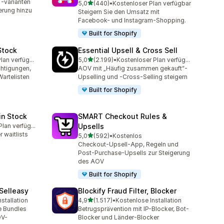
-varianten
von 5 Sternen
5,0
(440)
•
Kostenloser Plan verfügbar
440 Rezensionen insgesamt
erung hinzu
Steigern Sie den Umsatz mit
Facebook- und Instagram-Shopping.
Built for Shopify
Stock
Essential Upsell & Cross Sell
von 5 Sternen
Kostenloser Plan verfügbar
5,0
(2.199)
•
Kostenloser Plan verfügbar
amt
2199 Rezensionen insgesamt
chtigungen,
AOV mit „Häufig zusammen gekauft“-
artelisten
Upselling und -Cross-Selling steigern
Built for Shopify
in Stock
SMART Checkout Rules &
Kostenloser Plan verfügbar
Upsells
amt
 waitlists
von 5 Sternen
5,0
(592)
•
Kostenlos
592 Rezensionen insgesamt
Checkout-Upsell-App, Regeln und
Post-Purchase-Upsells zur Steigerung
des AOV
Built for Shopify
 Selleasy
Blockify Fraud Filter, Blocker
von 5 Sternen
stallation
4,9
(1.517)
•
Kostenlose Installation
amt
1517 Rezensionen insgesamt
e Bundles
Betrugsprävention mit IP-Blocker, Bot-
OV-
Blocker und Länder-Blocker