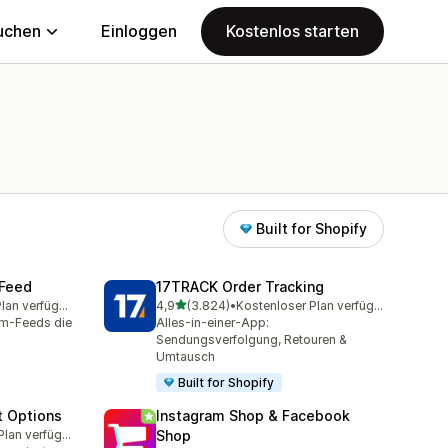
uchen
Einloggen
Kostenlos starten
Built for Shopify
 Feed
17TRACK Order Tracking
von 5 Sternen
Kostenloser Plan verfügbar
4,9
(3.824)
•
Kostenloser Plan verfügbar
amt
3824 Rezensionen insgesamt
am-Feeds die
Alles-in-einer-App:
Sendungsverfolgung, Retouren &
Umtausch
Built for Shopify
t Options
Instagram Shop & Facebook
Kostenloser Plan verfügbar
Shop
amt