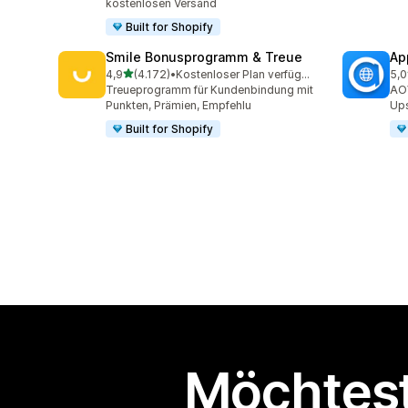
kostenlosen Versand
Built for Shopify
Smile Bonusprogramm & Treue
Ap
von 5 Sternen
4,9
(4.172)
•
Kostenloser Plan verfügbar
5,0
4172 Rezensionen insgesamt
995
Treueprogramm für Kundenbindung mit
AOV
Punkten, Prämien, Empfehlu
Ups
Built for Shopify
Möchtest