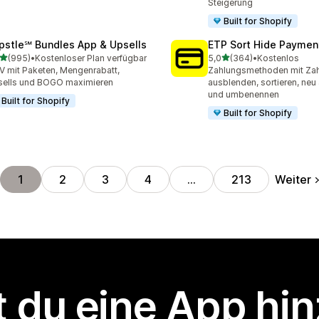
Steigerung
Built for Shopify
pstle℠ Bundles App & Upsells
ETP Sort Hide Payme
von 5 Sternen
von 5 Sternen
(995)
•
Kostenloser Plan verfügbar
5,0
(364)
•
Kostenlos
 Rezensionen insgesamt
364 Rezensionen insgesa
 mit Paketen, Mengenrabatt,
Zahlungsmethoden mit Zah
ells und BOGO maximieren
ausblenden, sortieren, neu
und umbenennen
Built for Shopify
Built for Shopify
Weiter
1
2
3
4
…
213
 du eine App hi