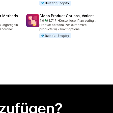
Built for Shopify
nt Methods
Globo Product Options, Variant
von 5 Sternen
4,9
(4.717)
•
Kostenloser Plan verfügbar
mt
4717 Rezensionen insgesamt
lungsregeln
Product personalizer, customize
 anordnen
products w/ variant options
Built for Shopify
nzufügen?