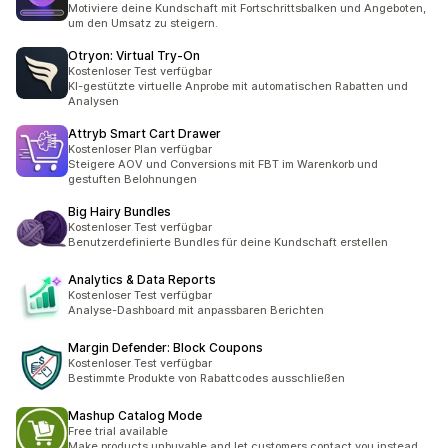
Motiviere deine Kundschaft mit Fortschrittsbalken und Angeboten,
um den Umsatz zu steigern.
Otryon: Virtual Try‑On
Kostenloser Test verfügbar
KI-gestützte virtuelle Anprobe mit automatischen Rabatten und
Analysen
Attryb Smart Cart Drawer
Kostenloser Plan verfügbar
Steigere AOV und Conversions mit FBT im Warenkorb und
gestuften Belohnungen
Big Hairy Bundles
Kostenloser Test verfügbar
Benutzerdefinierte Bundles für deine Kundschaft erstellen
Analytics & Data Reports
Kostenloser Test verfügbar
Analyse-Dashboard mit anpassbaren Berichten
Margin Defender: Block Coupons
Kostenloser Test verfügbar
Bestimmte Produkte von Rabattcodes ausschließen
Mashup Catalog Mode
Free trial available
Make products unbuyable and let customers contact you instead