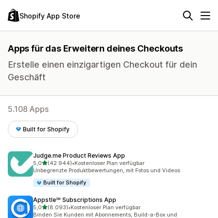
Shopify App Store
Apps für das Erweitern deines Checkouts
Erstelle einen einzigartigen Checkout für dein
Geschäft
5.108 Apps
Built for Shopify
Judge.me Product Reviews App
von 5 Sternen
5,0
(42.944)
•
Kostenloser Plan verfügbar
42944 Rezensionen insgesamt
Unbegrenzte Produktbewertungen, mit Fotos und Videos
Built for Shopify
Appstle℠ Subscriptions App
von 5 Sternen
5,0
(8.093)
•
Kostenloser Plan verfügbar
8093 Rezensionen insgesamt
Binden Sie Kunden mit Abonnements, Build-a-Box und