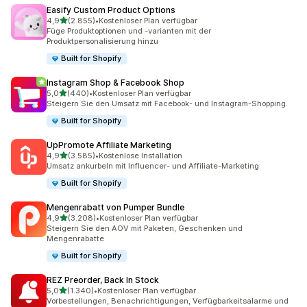
Easify Custom Product Options
von 5 Sternen
4,9
(2.855)
•
Kostenloser Plan verfügbar
2855 Rezensionen insgesamt
Füge Produktoptionen und -varianten mit der
Produktpersonalisierung hinzu
Built for Shopify
Instagram Shop & Facebook Shop
von 5 Sternen
5,0
(440)
•
Kostenloser Plan verfügbar
440 Rezensionen insgesamt
Steigern Sie den Umsatz mit Facebook- und Instagram-Shopping.
Built for Shopify
UpPromote Affiliate Marketing
von 5 Sternen
4,9
(3.585)
•
Kostenlose Installation
3585 Rezensionen insgesamt
Umsatz ankurbeln mit Influencer- und Affiliate-Marketing
Built for Shopify
Mengenrabatt von Pumper Bundle
von 5 Sternen
4,9
(3.208)
•
Kostenloser Plan verfügbar
3208 Rezensionen insgesamt
Steigern Sie den AOV mit Paketen, Geschenken und
Mengenrabatte
Built for Shopify
REZ Preorder, Back In Stock
von 5 Sternen
5,0
(1.340)
•
Kostenloser Plan verfügbar
1340 Rezensionen insgesamt
Vorbestellungen, Benachrichtigungen, Verfügbarkeitsalarme und