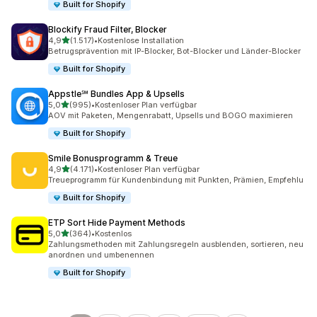
Built for Shopify
Blockify Fraud Filter, Blocker
von 5 Sternen
4,9
(1.517)
•
Kostenlose Installation
1517 Rezensionen insgesamt
Betrugsprävention mit IP-Blocker, Bot-Blocker und Länder-Blocker
Built for Shopify
Appstle℠ Bundles App & Upsells
von 5 Sternen
5,0
(995)
•
Kostenloser Plan verfügbar
995 Rezensionen insgesamt
AOV mit Paketen, Mengenrabatt, Upsells und BOGO maximieren
Built for Shopify
Smile Bonusprogramm & Treue
von 5 Sternen
4,9
(4.171)
•
Kostenloser Plan verfügbar
4171 Rezensionen insgesamt
Treueprogramm für Kundenbindung mit Punkten, Prämien, Empfehlu
Built for Shopify
ETP Sort Hide Payment Methods
von 5 Sternen
5,0
(364)
•
Kostenlos
364 Rezensionen insgesamt
Zahlungsmethoden mit Zahlungsregeln ausblenden, sortieren, neu
anordnen und umbenennen
Built for Shopify