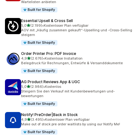
Wartelisten anbieten
Built for Shopify
Essential Upsell & Cross Sell
von 5 Sternen
5,0
(2.199)
•
Kostenloser Plan verfügbar
2199 Rezensionen insgesamt
AOV mit „Häufig zusammen gekauft“-Upselling und -Cross-Selling
steigern
Built for Shopify
Order Printer Pro: PDF Invoice
von 5 Sternen
4,9
(2.676)
•
Kostenlose Installation
2676 Rezensionen insgesamt
Belegdruck für Rechnungen, Entwürfe & Versanddokumente
Built for Shopify
AG Product Reviews App & UGC
von 5 Sternen
5,0
(2.986)
•
Kostenlos
2986 Rezensionen insgesamt
Steigern Sie den Verkauf mit Kundenbewertungen und-
bewertungen
Built for Shopify
Notify! PreOrder|Back in Stock
von 5 Sternen
4,9
(3.495)
•
Kostenloser Plan verfügbar
3495 Rezensionen insgesamt
Make out of stock pre order waitlists by using our Notify Me!
Built for Shopify