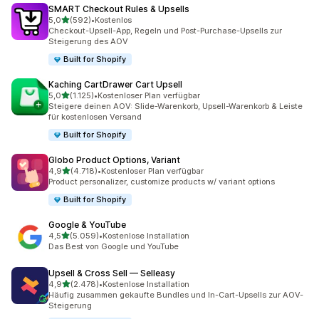
SMART Checkout Rules & Upsells
von 5 Sternen
5,0
(592)
•
Kostenlos
592 Rezensionen insgesamt
Checkout-Upsell-App, Regeln und Post-Purchase-Upsells zur
Steigerung des AOV
Built for Shopify
Kaching CartDrawer Cart Upsell
von 5 Sternen
5,0
(1.125)
•
Kostenloser Plan verfügbar
1125 Rezensionen insgesamt
Steigere deinen AOV: Slide-Warenkorb, Upsell-Warenkorb & Leiste
für kostenlosen Versand
Built for Shopify
Globo Product Options, Variant
von 5 Sternen
4,9
(4.718)
•
Kostenloser Plan verfügbar
4718 Rezensionen insgesamt
Product personalizer, customize products w/ variant options
Built for Shopify
Google & YouTube
von 5 Sternen
4,5
(5.059)
•
Kostenlose Installation
5059 Rezensionen insgesamt
Das Best von Google und YouTube
Upsell & Cross Sell — Selleasy
von 5 Sternen
4,9
(2.478)
•
Kostenlose Installation
2478 Rezensionen insgesamt
Häufig zusammen gekaufte Bundles und In-Cart-Upsells zur AOV-
Steigerung