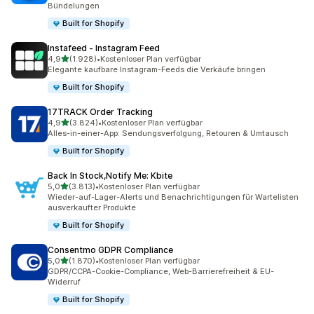
Bündelungen
Built for Shopify
Instafeed ‑ Instagram Feed
von 5 Sternen
4,9
(1.928)
•
Kostenloser Plan verfügbar
1928 Rezensionen insgesamt
Elegante kaufbare Instagram-Feeds die Verkäufe bringen
Built for Shopify
17TRACK Order Tracking
von 5 Sternen
4,9
(3.824)
•
Kostenloser Plan verfügbar
3824 Rezensionen insgesamt
Alles-in-einer-App: Sendungsverfolgung, Retouren & Umtausch
Built for Shopify
Back In Stock,Notify Me: Kbite
von 5 Sternen
5,0
(3.813)
•
Kostenloser Plan verfügbar
3813 Rezensionen insgesamt
Wieder-auf-Lager-Alerts und Benachrichtigungen für Wartelisten
ausverkaufter Produkte
Built for Shopify
Consentmo GDPR Compliance
von 5 Sternen
5,0
(1.870)
•
Kostenloser Plan verfügbar
1870 Rezensionen insgesamt
GDPR/CCPA-Cookie-Compliance, Web-Barrierefreiheit & EU-
Widerruf
Built for Shopify