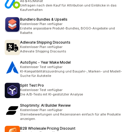
Ab $45/Monat
Umfragen nach dem Kauf für Attribution und Einblicke in das
Kaufverhalten
Bundlero Bundles & Upsells
Kostenloser Plan verfügbar
Erstelle anpassbare Produkt-Bundles, BOGO-Angebote und
Rabatte.
Adlevate Shipping Discounts
Kostenloser Plan verfügbar
Adlevate Shipping Discounts
AutoSync ‑ Year Make Model
Kostenloser Test verfügbar
KI-Kompatibilitätszuordnung und Baujahr-, Marken- und Modell-
Suche für Autoteile
Split Test Pro
Kostenloser Test verfügbar
Die A/B-Tests mit KI-gestützter Analyse
Shoptimity: AI Builder Review
Kostenloser Plan verfügbar
Sternebewertungen und Rezensionen einfach für alle Produkte
anzeigen.
B2B Wholesale Pricing Discount