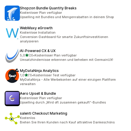
Shopzon Bundle Quantity Breaks
Kostenloser Plan verfügbar
Upselling mit Bundles und Mengenrabatten in deinem Shop
WebMaxy eGrowth
Kostenlose Installation
Conversion-Dashboard für smarte Zukunftsinvestitionen
analysieren
AI‑Powered CX & UX
von 5 Sternen
5,0
(3)
•
Kostenloser Plan verfügbar
3 Rezensionen insgesamt
Umsatzhindernisse erkennen und beheben mit GermainUX!
MyDataNinja Analytics
von 5 Sternen
1,0
(1)
•
Kostenloser Test verfügbar
1 Rezensionen insgesamt
MyDataNinja - Alle Werbekonten auf einer einzigen Plattform
verwalten
Aero Upsell & Bundle
Kostenloser Plan verfügbar
Upselling durch „Wird oft zusammen gekauft“-Bundles
salenti Checkout Marketing
Kostenlos
Bieten Sie Ihren Kunden nach Kauf attraktive Dankeschöns