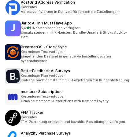
PostGrid Address Verification
Kostenlos
Adressverifizierung in Echtzeit für fehlerfreie Zustellungen
Jario: All In 1 Must Have App
von 5 Sternen
5,0
(1)
•
Kostenloser Plan verfügbar
1 Rezensionen insgesamt
Umsatz steigern mit KI-Leisten, Bundle-Upsells & Sticky Add-to-
Cart.
PreorderOS ‑ Stock Sync
Kostenloser Test verfügbar
Eingehenden Bestand in genaue Vorbestellungsdaten
synchronisieren.
BetterFeedback AI Surveys
Kostenloser Plan verfügbar
Umfrage nach dem Kauf mit KI-Folgefragen zur Kundenbefragung
memberr Subscriptions
Kostenloser Test verfügbar
Combine memberr Subscriptions with memberr Loyalty
FFM Tracker
Kostenlos
FFM-Zuordnung erfassen und bezahlte Bestellungen verfolgen.
Analyzify Purchase Surveys