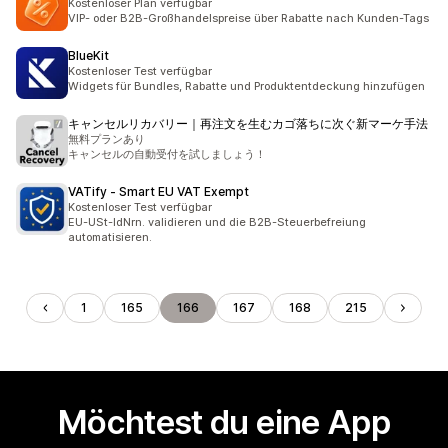
Kostenloser Plan verfügbar
VIP- oder B2B-Großhandelspreise über Rabatte nach Kunden-Tags
BlueKit
Kostenloser Test verfügbar
Widgets für Bundles, Rabatte und Produktentdeckung hinzufügen
キャンセルリカバリー｜再注文を生むカゴ落ちに次ぐ新マーケ手法
無料プランあり
キャンセルの自動受付を試しましょう！
VATify ‑ Smart EU VAT Exempt
Kostenloser Test verfügbar
EU-USt-IdNrn. validieren und die B2B-Steuerbefreiung
automatisieren.
1
165
166
167
168
215
Möchtest du eine App