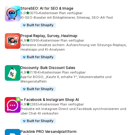
StoreSEO: AI for SEO & Image
von 5 Sternen
5,0
(671)
•
Kostenloser Plan verfügbar
671 Rezensionen insgesamt
KI-SEO-Booster mit Bildoptimierer, Sitemap, SEO-Alt-Text
Built for Shopify
Propel Replay, Survey, Heatmap
von 5 Sternen
4,9
(599)
•
Kostenloser Plan verfügbar
599 Rezensionen insgesamt
Verlorene Umsätze sichern: Aufzeichnung von Sitzungs-Replays,
Heatmaps und KI-Analysen
Built for Shopify
Discounty: Bulk Discount Sales
von 5 Sternen
4,9
(1.184)
•
Kostenloser Plan verfügbar
1184 Rezensionen insgesamt
App für BOGO, „Kaufe X, erhalte Y“, Volumenrabatte und
Mengenstaffeln
Built for Shopify
∞ Facebook & Instagram Shop AI
von 5 Sternen
4,9
(265)
•
Kostenloser Plan verfügbar
265 Rezensionen insgesamt
Produkte mit Instagram Direct und Facebook synchronisieren und
über Chat-KI verkaufen
Built for Shopify
Packlink PRO Versandplattform