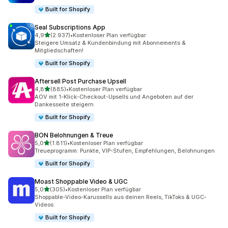
Built for Shopify
Seal Subscriptions App
von 5 Sternen
4,9
(2.937)
•
Kostenloser Plan verfügbar
2937 Rezensionen insgesamt
Steigere Umsatz & Kundenbindung mit Abonnements &
Mitgliedschaften!
Built for Shopify
Aftersell Post Purchase Upsell
von 5 Sternen
4,8
(885)
•
Kostenloser Plan verfügbar
885 Rezensionen insgesamt
AOV mit 1-Klick-Checkout-Upsells und Angeboten auf der
Dankesseite steigern
Built for Shopify
BON Belohnungen & Treue
von 5 Sternen
5,0
(1.811)
•
Kostenloser Plan verfügbar
1811 Rezensionen insgesamt
Treueprogramm: Punkte, VIP-Stufen, Empfehlungen, Belohnungen
Built for Shopify
Moast Shoppable Video & UGC
von 5 Sternen
5,0
(305)
•
Kostenloser Plan verfügbar
305 Rezensionen insgesamt
Shoppable-Video-Karussells aus deinen Reels, TikToks & UGC-
Videos
Built for Shopify