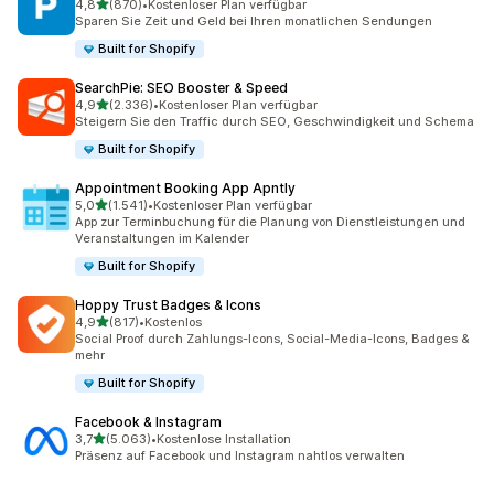
von 5 Sternen
4,8
(870)
•
Kostenloser Plan verfügbar
870 Rezensionen insgesamt
Sparen Sie Zeit und Geld bei Ihren monatlichen Sendungen
Built for Shopify
SearchPie: SEO Booster & Speed
von 5 Sternen
4,9
(2.336)
•
Kostenloser Plan verfügbar
2336 Rezensionen insgesamt
Steigern Sie den Traffic durch SEO, Geschwindigkeit und Schema
Built for Shopify
Appointment Booking App Apntly
von 5 Sternen
5,0
(1.541)
•
Kostenloser Plan verfügbar
1541 Rezensionen insgesamt
App zur Terminbuchung für die Planung von Dienstleistungen und
Veranstaltungen im Kalender
Built for Shopify
Hoppy Trust Badges & Icons
von 5 Sternen
4,9
(817)
•
Kostenlos
817 Rezensionen insgesamt
Social Proof durch Zahlungs-Icons, Social-Media-Icons, Badges &
mehr
Built for Shopify
Facebook & Instagram
von 5 Sternen
3,7
(5.063)
•
Kostenlose Installation
5063 Rezensionen insgesamt
Präsenz auf Facebook und Instagram nahtlos verwalten