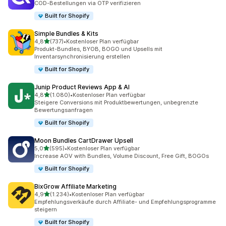
COD-Bestellungen via OTP verifizieren
Built for Shopify
Simple Bundles & Kits
von 5 Sternen
4,8
(737)
•
Kostenloser Plan verfügbar
737 Rezensionen insgesamt
Produkt-Bundles, BYOB, BOGO und Upsells mit
Inventarsynchronisierung erstellen
Built for Shopify
Junip Product Reviews App & AI
von 5 Sternen
4,8
(1.080)
•
Kostenloser Plan verfügbar
1080 Rezensionen insgesamt
Steigere Conversions mit Produktbewertungen, unbegrenzte
Bewertungsanfragen
Built for Shopify
Moon Bundles CartDrawer Upsell
von 5 Sternen
5,0
(595)
•
Kostenloser Plan verfügbar
595 Rezensionen insgesamt
Increase AOV with Bundles, Volume Discount, Free Gift, BOGOs
Built for Shopify
BixGrow Affiliate Marketing
von 5 Sternen
4,9
(1.234)
•
Kostenloser Plan verfügbar
1234 Rezensionen insgesamt
Empfehlungsverkäufe durch Affiliate- und Empfehlungsprogramme
steigern
Built for Shopify