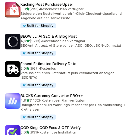
Kaching Post Purchase Upsell
von 5 Sternen
5,0
(283)
•
Kostenloser Plan verfügbar
283 Rezensionen insgesamt
Steigere den Bestellwert durch 1-Click-Checkout-Upsells und
Angebote auf der Dankesseite
Built for Shopify
SEOWILL: AI SEO & AI Blog Post
von 5 Sternen
4,9
(1.718)
•
Kostenloser Plan verfügbar
1718 Rezensionen insgesamt
SEOAnt, Alt text, AI Store builder, AEO, GEO, JSON-LD,llms.txt
Built for Shopify
Essent Estimated Delivery Date
von 5 Sternen
5,0
(867)
•
Kostenlos
867 Rezensionen insgesamt
Voraussichtliches Lieferdatum plus Versandzeit anzeigen
(EDD/ETA)
Built for Shopify
BUCKS Currency Converter PRO++
von 5 Sternen
4,9
(1.132)
•
Kostenloser Plan verfügbar
1132 Rezensionen insgesamt
Unbegrenzter Multi-Währungsumschalter per Geolokalisierung +
KI-Analysen
Built for Shopify
COD King‑COD Fees & OTP Verify
von 5 Sternen
5,0
(931)
•
Kostenlose Installation
931 Rezensionen insgesamt