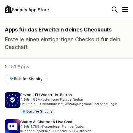
Shopify App Store
Apps für das Erweitern deines Checkouts
Erstelle einen einzigartigen Checkout für dein
Geschäft
5.151 Apps
Built for Shopify
Revoq ‑ EU Widerrufs‑Button
von 5 Sternen
4,9
(486)
•
Kostenloser Plan verfügbar
486 Rezensionen insgesamt
Erfüllt die EU Richtlinie mit Bestätigungsmail und ohne Login.
Built for Shopify
Chatty AI Chatbot & Live Chat
von 5 Sternen
4,9
(1.789)
•
Kostenloser Plan verfügbar
1789 Rezensionen insgesamt
Kundensupport mit KI-Chatbot & FAQ stärken