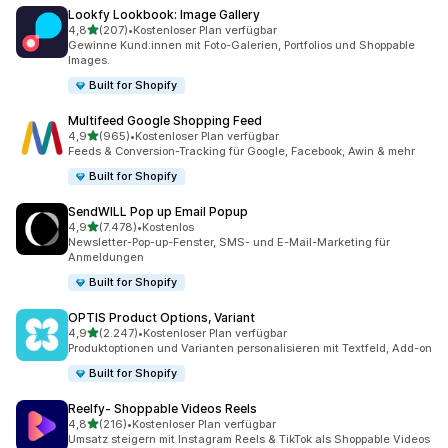
Lookfy Lookbook: Image Gallery
von 5 Sternen
4,8
(207)
•
Kostenloser Plan verfügbar
207 Rezensionen insgesamt
Gewinne Kund:innen mit Foto-Galerien, Portfolios und Shoppable
Images.
Built for Shopify
Multifeed Google Shopping Feed
von 5 Sternen
4,9
(965)
•
Kostenloser Plan verfügbar
965 Rezensionen insgesamt
Feeds & Conversion-Tracking für Google, Facebook, Awin & mehr
Built for Shopify
SendWILL Pop up Email Popup
von 5 Sternen
4,9
(7.478)
•
Kostenlos
7478 Rezensionen insgesamt
Newsletter-Pop-up-Fenster, SMS- und E-Mail-Marketing für
Anmeldungen
Built for Shopify
OPTIS Product Options, Variant
von 5 Sternen
4,9
(2.247)
•
Kostenloser Plan verfügbar
2247 Rezensionen insgesamt
Produktoptionen und Varianten personalisieren mit Textfeld, Add-on
Built for Shopify
Reelfy‑ Shoppable Videos Reels
von 5 Sternen
4,8
(216)
•
Kostenloser Plan verfügbar
216 Rezensionen insgesamt
Umsatz steigern mit Instagram Reels & TikTok als Shoppable Videos