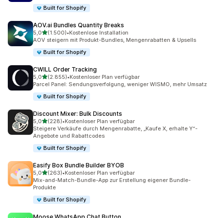
Built for Shopify
AOV.ai Bundles Quantity Breaks
von 5 Sternen
5,0
(1.500)
•
Kostenlose Installation
1500 Rezensionen insgesamt
AOV steigern mit Produkt-Bundles, Mengenrabatten & Upsells
Built for Shopify
CWILL Order Tracking
von 5 Sternen
5,0
(2.855)
•
Kostenloser Plan verfügbar
2855 Rezensionen insgesamt
Parcel Panel: Sendungsverfolgung, weniger WISMO, mehr Umsatz
Built for Shopify
Discount Mixer: Bulk Discounts
von 5 Sternen
5,0
(228)
•
Kostenloser Plan verfügbar
228 Rezensionen insgesamt
Steigere Verkäufe durch Mengenrabatte, „Kaufe X, erhalte Y“-
Angebote und Rabattcodes
Built for Shopify
Easify Box Bundle Builder BYOB
von 5 Sternen
5,0
(263)
•
Kostenloser Plan verfügbar
263 Rezensionen insgesamt
Mix-and-Match-Bundle-App zur Erstellung eigener Bundle-
Produkte
Built for Shopify
Moose WhatsApp Chat Button