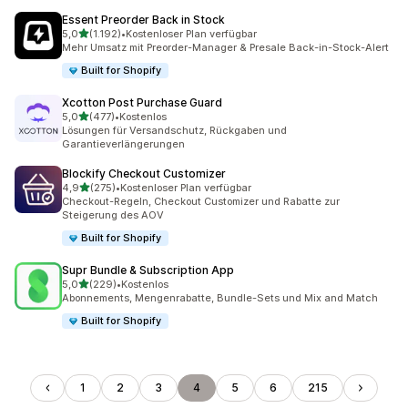
Essent Preorder Back in Stock
von 5 Sternen
5,0
(1.192)
•
Kostenloser Plan verfügbar
1192 Rezensionen insgesamt
Mehr Umsatz mit Preorder-Manager & Presale Back-in-Stock-Alert
Built for Shopify
Xcotton Post Purchase Guard
von 5 Sternen
5,0
(477)
•
Kostenlos
477 Rezensionen insgesamt
Lösungen für Versandschutz, Rückgaben und
Garantieverlängerungen
Blockify Checkout Customizer
von 5 Sternen
4,9
(275)
•
Kostenloser Plan verfügbar
275 Rezensionen insgesamt
Checkout-Regeln, Checkout Customizer und Rabatte zur
Steigerung des AOV
Built for Shopify
Supr Bundle & Subscription App
von 5 Sternen
5,0
(229)
•
Kostenlos
229 Rezensionen insgesamt
Abonnements, Mengenrabatte, Bundle-Sets und Mix and Match
Built for Shopify
1
2
3
4
5
6
215