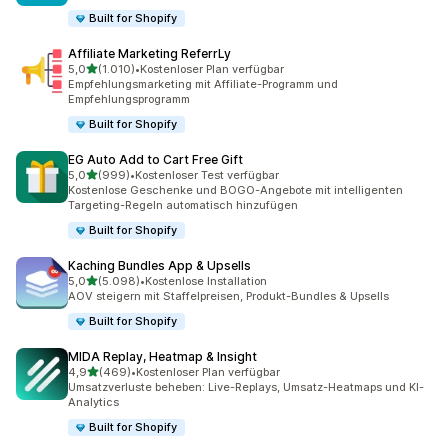
Built for Shopify
Affiliate Marketing ReferrLy
von 5 Sternen
5,0
(1.010)
•
Kostenloser Plan verfügbar
1010 Rezensionen insgesamt
Empfehlungsmarketing mit Affiliate-Programm und
Empfehlungsprogramm
Built for Shopify
EG Auto Add to Cart Free Gift
von 5 Sternen
5,0
(999)
•
Kostenloser Test verfügbar
999 Rezensionen insgesamt
Kostenlose Geschenke und BOGO-Angebote mit intelligenten
Targeting-Regeln automatisch hinzufügen
Built for Shopify
Kaching Bundles App & Upsells
von 5 Sternen
5,0
(5.098)
•
Kostenlose Installation
5098 Rezensionen insgesamt
AOV steigern mit Staffelpreisen, Produkt-Bundles & Upsells
Built for Shopify
MIDA Replay, Heatmap & Insight
von 5 Sternen
4,9
(469)
•
Kostenloser Plan verfügbar
469 Rezensionen insgesamt
Umsatzverluste beheben: Live-Replays, Umsatz-Heatmaps und KI-
Analytics
Built for Shopify