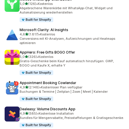
von 5 Sternen
5,0
(126)
•
Kostenlos
126 Rezensionen insgesamt
Abgebrochene Warenkörbe mit WhatsApp-Chat, Widget und
Automatisierung wiederherstellen
Built for Shopify
Microsoft Clarity: AI Insights
von 5 Sternen
4,6
(1.817)
•
Kostenlos
1817 Rezensionen insgesamt
Conversions mit KI-Analysen, Aufzeichnungen und Heatmaps
optimieren
AppHero: Free Gifts BOGO Offer
von 5 Sternen
5,0
(326)
•
Kostenlos
326 Rezensionen insgesamt
Gratis-Geschenke beim Kauf automatisch hinzufügen: GWP,
BOGO und Kaufe X, erhalte Y
Built for Shopify
Appointment Booking Cowlendar
von 5 Sternen
4,9
(2.148)
•
Kostenloser Plan verfügbar
2148 Rezensionen insgesamt
Buchungen & Termine | Zeitplan | Zoom | Meet | Kalender
Built for Shopify
Dealeasy: Volume Discounts App
von 5 Sternen
4,9
(585)
•
Kostenlose Installation
585 Rezensionen insgesamt
Bundles für Mengenrabatte, Preisstaffelungen & Gratisgeschenke.
Built for Shopify