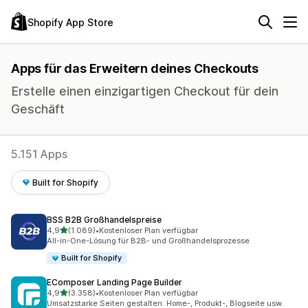
Shopify App Store
Apps für das Erweitern deines Checkouts
Erstelle einen einzigartigen Checkout für dein
Geschäft
5.151 Apps
Built for Shopify
BSS B2B Großhandelspreise
von 5 Sternen
4,9
(1.089)
•
Kostenloser Plan verfügbar
1089 Rezensionen insgesamt
All-in-One-Lösung für B2B- und Großhandelsprozesse
Built for Shopify
EComposer Landing Page Builder
von 5 Sternen
4,9
(3.358)
•
Kostenloser Plan verfügbar
3358 Rezensionen insgesamt
Umsatzstarke Seiten gestalten: Home-, Produkt-, Blogseite usw.